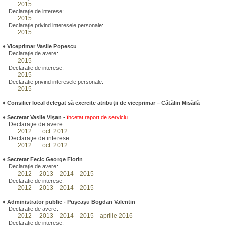
2015
Declaraţie de interese:
2015
Declaraţie privind interesele personale:
2015
♦
Viceprimar Vasile Popescu
Declaraţie de avere:
2015
Declaraţie de interese:
2015
Declaraţie privind interesele personale:
2015
♦ Consilier local delegat să exercite atribuţii de viceprimar – Cătălin Misăilă
♦
Secretar Vasile Vişan -
încetat raport de serviciu
Declaraţie de avere:
2012
oct. 2012
Declaraţie de interese:
2012
oct. 2012
♦
Secretar Fecic George Florin
Declaraţie de avere:
2012
2013
2014
2015
Declaraţie de interese:
2012
2013
2014
2015
♦
Administrator public - Puşcaşu Bogdan Valentin
Declaraţie de avere:
2012
2013
2014
2015
aprilie 2016
Declaraţie de interese: