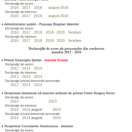
Declaraţie de avere:
2016
2017
2018
august 2018
Declaraţie de interese:
2016
2017
2018
august 2018
♦
Administrator public - Puşcaşu Bogdan Valentin
Declaraţie de avere:
2016
2017
2018
2019
2020
încetare
Declaraţie de interese:
2016
2017
2018
2019
2020
încetare
Declarațiile de avere ale persoanelor din conducere
mandat 2012 - 2016
♦
Primar Gheorghe Ştefan
-
mandat încetat
Declaraţie de avere:
2012
2013
2014
Declaraţie de interese:
2012
2013
2014
Declaraţie privind interesele personale:
2012
2013
2014
♦
Viceprimar desemnat să exercite atribuţii de primar Chitic Dragoş Victor
Declaraţie de avere:
2014
2015
Declaraţie de interese:
2014
2014
august
2015
Declaraţie privind interesele personale:
2014
2014
august
2015
♦
Viceprimar Constantin Teodorescu - demisie
Declaraţie de avere: