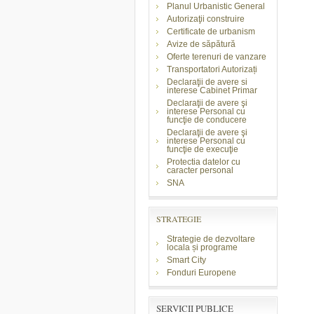
Planul Urbanistic General
Autorizaţii construire
Certificate de urbanism
Avize de săpătură
Oferte terenuri de vanzare
Transportatori Autorizați
Declaraţii de avere si
interese Cabinet Primar
Declaraţii de avere şi
interese Personal cu
funcţie de conducere
Declaraţii de avere şi
interese Personal cu
funcţie de execuţie
Protectia datelor cu
caracter personal
SNA
STRATEGIE
Strategie de dezvoltare
locala și programe
Smart City
Fonduri Europene
SERVICII PUBLICE