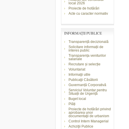
local 2026
Proiecte de hotărâri
Acte cu caracter normativ
INFORMAŢII PUBLICE
Transparență decizională
Solicitare informații de
interes public
Transparența veniturilor
salariale
Recrutare și selecție
Voluntariat
Informaţii utile
Publicaţii Căsătorii
Guvernanță Corporativă
Serviciul Voluntar pentru
Situații de Urgență
Buget local
Plăți
Proiecte de hotărâri privind
aprobarea unor
documentaţii de urbanism
Control Intern Managerial
Achiziţii Publice