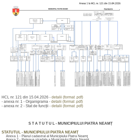
HCL nr. 121 din 15.04.2026 -
detalii (format .pdf)
- anexa nr. 1 - Organigrama -
detalii (format .pdf)
- anexa nr. 2 - Stat de funcții -
detalii (format .pdf)
S T A T U T U L - MUNICIPIULUI PIATRA NEAMȚ
STATUTUL - MUNICIPIULUI PIATRA NEAMȚ
Anexa 1 - Planul cadastral al Municipiului Piatra Neamţ
Anexa 2 - Reteaua stradala a Municipiului Piatra Neamţ