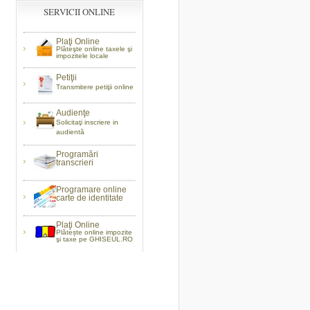
SERVICII ONLINE
Plaţi Online
Plăteşte online taxele şi
impozitele locale
Petiţii
Transmitere petiţii online
Audienţe
Solicitaţi inscriere in
audientă
Programări
transcrieri
Programare online
carte de identitate
Plaţi Online
Plătește online impozite
şi taxe pe GHISEUL.RO