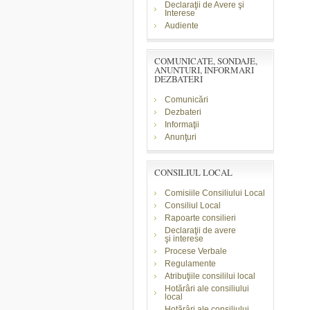
Declaraţii de Avere şi
Interese
Audiente
COMUNICATE, SONDAJE,
ANUNTURI, INFORMARI
DEZBATERI
Comunicări
Dezbateri
Informaţii
Anunţuri
CONSILIUL LOCAL
Comisiile Consiliului Local
Consiliul Local
Rapoarte consilieri
Declaraţii de avere
şi
interese
Procese Verbale
Regulamente
Atribuţiile consililui local
Hotărâri ale consiliului
local
Hotărâri ale consiliului