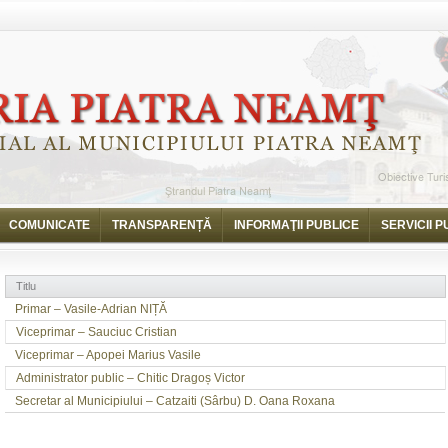
COMUNICATE
TRANSPARENȚĂ
INFORMAŢII PUBLICE
SERVICII P
Titlu
Primar – Vasile-Adrian NIȚĂ
Viceprimar – Sauciuc Cristian
Viceprimar – Apopei Marius Vasile
Administrator public – Chitic Dragoș Victor
Secretar al Municipiului – Catzaiti (Sârbu) D. Oana Roxana