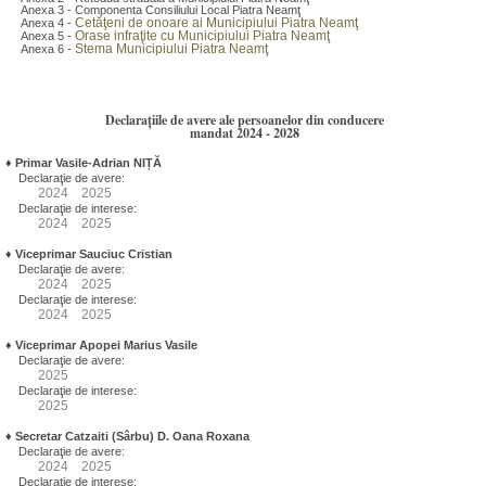
Anexa 3 - Componenta Consiliului Local Piatra Neamţ
Cetăţeni de onoare ai Municipiului Piatra Neamţ
Anexa 4 -
Orase infraţite cu Municipiului Piatra Neamţ
Anexa 5 -
Stema Municipiului Piatra Neamţ
Anexa 6 -
Declarațiile de avere ale persoanelor din conducere
mandat 2024 - 2028
♦
Primar Vasile-Adrian NIȚĂ
Declaraţie de avere:
2024
2025
Declaraţie de interese:
2024
2025
♦
Viceprimar Sauciuc Cristian
Declaraţie de avere:
2024
2025
Declaraţie de interese:
2024
2025
♦
Viceprimar Apopei Marius Vasile
Declaraţie de avere:
2025
Declaraţie de interese:
2025
♦
Secretar Catzaiti (Sârbu) D. Oana Roxana
Declaraţie de avere:
2024
2025
Declaraţie de interese: