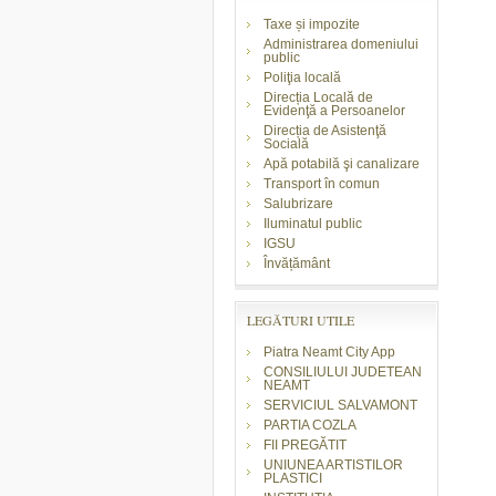
Taxe și impozite
Administrarea domeniului
public
Poliţia locală
Direcția Locală de
Evidenţă a Persoanelor
Direcția de Asistenţă
Socială
Apă potabilă şi canalizare
Transport în comun
Salubrizare
Iluminatul public
IGSU
Învățământ
LEGĂTURI UTILE
Piatra Neamt City App
CONSILIULUI JUDETEAN
NEAMT
SERVICIUL SALVAMONT
PARTIA COZLA
FII PREGĂTIT
UNIUNEA ARTISTILOR
PLASTICI