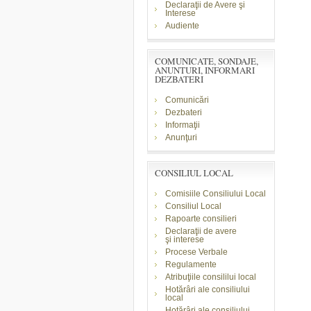
Declaraţii de Avere şi
Interese
Audiente
COMUNICATE, SONDAJE,
ANUNTURI, INFORMARI
DEZBATERI
Comunicări
Dezbateri
Informaţii
Anunţuri
CONSILIUL LOCAL
Comisiile Consiliului Local
Consiliul Local
Rapoarte consilieri
Declaraţii de avere
şi
interese
Procese Verbale
Regulamente
Atribuţiile consililui local
Hotărâri ale consiliului
local
Hotărâri ale consiliului