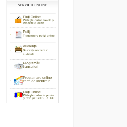
SERVICII ONLINE
Plaţi Online
Plăteşte online taxele şi
impozitele locale
Petiţii
Transmitere petiţii online
Audienţe
Solicitaţi inscriere in
audientă
Programări
transcrieri
Programare online
carte de identitate
Plaţi Online
Plătește online impozite
şi taxe pe GHISEUL.RO