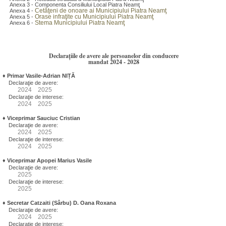
Anexa 3 - Componenta Consiliului Local Piatra Neamţ
Cetăţeni de onoare ai Municipiului Piatra Neamţ
Anexa 4 -
Orase infraţite cu Municipiului Piatra Neamţ
Anexa 5 -
Stema Municipiului Piatra Neamţ
Anexa 6 -
Declarațiile de avere ale persoanelor din conducere
mandat 2024 - 2028
♦
Primar Vasile-Adrian NIȚĂ
Declaraţie de avere:
2024
2025
Declaraţie de interese:
2024
2025
♦
Viceprimar Sauciuc Cristian
Declaraţie de avere:
2024
2025
Declaraţie de interese:
2024
2025
♦
Viceprimar Apopei Marius Vasile
Declaraţie de avere:
2025
Declaraţie de interese:
2025
♦
Secretar Catzaiti (Sârbu) D. Oana Roxana
Declaraţie de avere:
2024
2025
Declaraţie de interese: