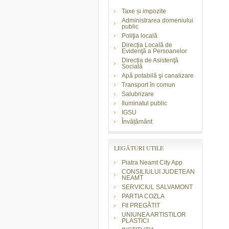
Taxe și impozite
Administrarea domeniului
public
Poliţia locală
Direcția Locală de
Evidenţă a Persoanelor
Direcția de Asistenţă
Socială
Apă potabilă şi canalizare
Transport în comun
Salubrizare
Iluminatul public
IGSU
Învățământ
LEGĂTURI UTILE
Piatra Neamt City App
CONSILIULUI JUDETEAN
NEAMT
SERVICIUL SALVAMONT
PARTIA COZLA
FII PREGĂTIT
UNIUNEA ARTISTILOR
PLASTICI