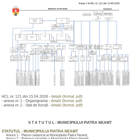
HCL nr. 121 din 15.04.2026 -
detalii (format .pdf)
- anexa nr. 1 - Organigrama -
detalii (format .pdf)
- anexa nr. 2 - Stat de funcții -
detalii (format .pdf)
S T A T U T U L - MUNICIPIULUI PIATRA NEAMȚ
STATUTUL - MUNICIPIULUI PIATRA NEAMȚ
Anexa 1 - Planul cadastral al Municipiului Piatra Neamţ
Anexa 2 - Reteaua stradala a Municipiului Piatra Neamţ