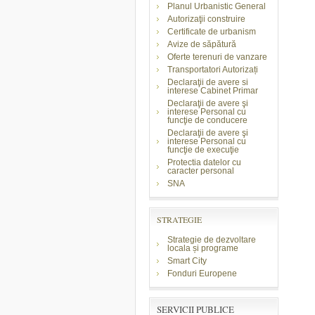
Planul Urbanistic General
Autorizaţii construire
Certificate de urbanism
Avize de săpătură
Oferte terenuri de vanzare
Transportatori Autorizați
Declaraţii de avere si
interese Cabinet Primar
Declaraţii de avere şi
interese Personal cu
funcţie de conducere
Declaraţii de avere şi
interese Personal cu
funcţie de execuţie
Protectia datelor cu
caracter personal
SNA
STRATEGIE
Strategie de dezvoltare
locala și programe
Smart City
Fonduri Europene
SERVICII PUBLICE