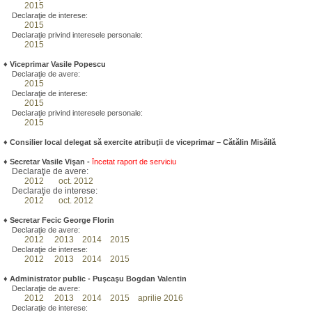
2015
Declaraţie de interese:
2015
Declaraţie privind interesele personale:
2015
♦
Viceprimar Vasile Popescu
Declaraţie de avere:
2015
Declaraţie de interese:
2015
Declaraţie privind interesele personale:
2015
♦ Consilier local delegat să exercite atribuţii de viceprimar – Cătălin Misăilă
♦
Secretar Vasile Vişan -
încetat raport de serviciu
Declaraţie de avere:
2012
oct. 2012
Declaraţie de interese:
2012
oct. 2012
♦
Secretar Fecic George Florin
Declaraţie de avere:
2012
2013
2014
2015
Declaraţie de interese:
2012
2013
2014
2015
♦
Administrator public - Puşcaşu Bogdan Valentin
Declaraţie de avere:
2012
2013
2014
2015
aprilie 2016
Declaraţie de interese: