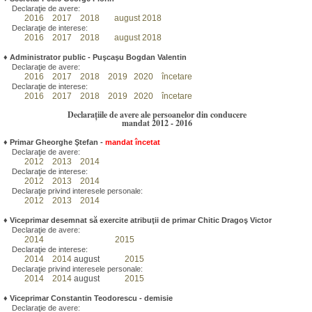
Declaraţie de avere:
2016
2017
2018
august 2018
Declaraţie de interese:
2016
2017
2018
august 2018
♦
Administrator public - Puşcaşu Bogdan Valentin
Declaraţie de avere:
2016
2017
2018
2019
2020
încetare
Declaraţie de interese:
2016
2017
2018
2019
2020
încetare
Declarațiile de avere ale persoanelor din conducere
mandat 2012 - 2016
♦
Primar Gheorghe Ştefan
-
mandat încetat
Declaraţie de avere:
2012
2013
2014
Declaraţie de interese:
2012
2013
2014
Declaraţie privind interesele personale:
2012
2013
2014
♦
Viceprimar desemnat să exercite atribuţii de primar Chitic Dragoş Victor
Declaraţie de avere:
2014
2015
Declaraţie de interese:
2014
2014
august
2015
Declaraţie privind interesele personale:
2014
2014
august
2015
♦
Viceprimar Constantin Teodorescu - demisie
Declaraţie de avere: