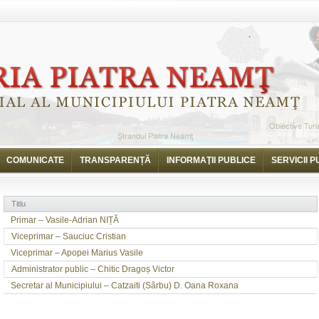
COMUNICATE
TRANSPARENȚĂ
INFORMAŢII PUBLICE
SERVICII P
Titlu
Primar – Vasile-Adrian NIȚĂ
Viceprimar – Sauciuc Cristian
Viceprimar – Apopei Marius Vasile
Administrator public – Chitic Dragoș Victor
Secretar al Municipiului – Catzaiti (Sârbu) D. Oana Roxana