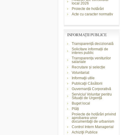
local 2026
Proiecte de hotărâri
Acte cu caracter normativ
INFORMAŢII PUBLICE
Transparență decizională
Solicitare informații de
interes public
Transparența veniturilor
salariale
Recrutare și selecție
Voluntariat
Informaţii utile
Publicaţii Căsătorii
Guvernanță Corporativă
Serviciul Voluntar pentru
Situații de Urgență
Buget local
Plăți
Proiecte de hotărâri privind
aprobarea unor
documentaţii de urbanism
Control Intern Managerial
Achiziţii Publice