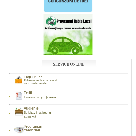
SERVICII ONLINE
Plaţi Online
Plăteşte online taxele şi
impozitele locale
Petiţii
Transmitere petiţii online
Audienţe
Solicitaţi inscriere in
audientă
Programări
transcrieri