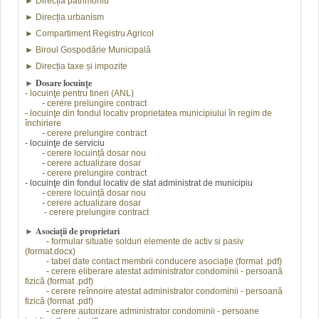
►
Direcția patrimoniu
►
Direcția urbanism
►
Compartiment Registru Agricol
►
Biroul Gospodărie Municipală
►
Direcția taxe și impozite
Dosare locuințe
►
-
locuinţe pentru tineri (ANL)
-
cerere prelungire contract
-
locuinţe din fondul locativ proprietatea municipiului în regim de
închiriere
-
cerere prelungire contract
- locuinţe de serviciu
-
cerere locuință dosar nou
-
cerere actualizare dosar
-
cerere prelungire contract
- locuinţe din fondul locativ de stat administrat de municipiu
-
cerere locuință dosar nou
-
cerere actualizare dosar
cerere prelungire contract
-
Asociații de proprietari
►
-
formular situatie solduri elemente de activ si pasiv
(format.docx)
-
tabel date contact membrii conducere asociație
(format .pdf)
-
cerere eliberare atestat administrator condominii - persoană
fizică (format .pdf)
-
cerere reînnoire
atestat administrator condominii
- persoană
fizică
(format .pdf)
-
cerere autorizare
administrator condominii
- persoane