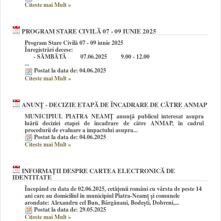
Citeste mai Mult
»
PROGRAM STARE CIVILĂ 07 - 09 IUNIE 2025
Program Stare Civilă 07 - 09 iunie 2025
Înregistrări decese:
- SÂMBĂTĂ 07.06.2025 9.00 - 12.00
...
Postat la data de: 04.06.2025
Citeste mai Mult
»
ANUNȚ - DECIZIE ETAPĂ DE ÎNCADRARE DE CĂTRE ANMAP
MUNICIPIUL PIATRA NEAMȚ anunţă publicul interesat asupra
luării deciziei etapei de încadrare de către ANMAP, în cadrul
procedurii de evaluare a impactului asupra...
Postat la data de: 04.06.2025
Citeste mai Mult
»
INFORMAȚII DESPRE CARTEA ELECTRONICĂ DE
IDENTITATE
Începând cu data de 02.06.2025, cetățenii români cu vârsta de peste 14
ani care au domiciliul în municipiul Piatra-Neamț și comunele
arondate: Alexandru cel Bun, Bârgăuani, Bodeşti, Dobreni,...
Postat la data de: 29.05.2025
Citeste mai Mult
»