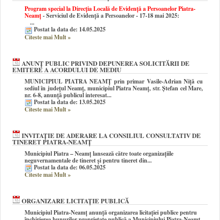
Program special la Direcția Locală de Evidență a Persoanelor Piatra-
Neamț
- Serviciul de Evidență a Persoanelor - 17-18 mai 2025:
...
Postat la data de: 14.05.2025
Citeste mai Mult
»
ANUNŢ PUBLIC PRIVIND DEPUNEREA SOLICITĂRII DE
EMITERE A ACORDULUI DE MEDIU
MUNICIPIUL PIATRA NEAMȚ prin primar Vasile-Adrian Niță cu
sediul în județul Neamț, municipiul Piatra Neamț, str. Ștefan cel Mare,
nr. 6-8, anunță publicul interesat...
Postat la data de: 13.05.2025
Citeste mai Mult
»
INVITAŢIE DE ADERARE LA CONSILIUL CONSULTATIV DE
TINERET PIATRA-NEAMȚ
Municipiul Piatra – Neamţ lansează către toate organiz
aţiile
neguvernamentale de tineret şi pentru tineret din...
Postat la data de: 06.05.2025
Citeste mai Mult
»
ORGANIZARE LICITAȚIE PUBLICĂ
Municipiul Piatra-Neamț anunță organizarea licitației publice pentru
închirierea bunurilor proprietate publică a Municipiului Piatra-Neamț