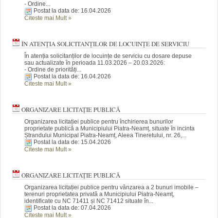
- Ordine...
Postat la data de: 16.04.2026
Citeste mai Mult
»
ÎN ATENȚIA SOLICITANȚILOR DE LOCUINȚE DE SERVICIU
În atenția solicitanților de locuințe de serviciu cu dosare depuse
sau actualizate în perioada 11.03.2026 – 20.03.2026:
- Ordine de priorități...
Postat la data de: 16.04.2026
Citeste mai Mult
»
ORGANIZARE LICITAȚIE PUBLICĂ
Organizarea licitației publice pentru închirierea bunurilor
proprietate publică a Municipiului Piatra-Neamț, situate în incinta
Ștrandului Municipal Piatra-Neamț, Aleea Tineretului, nr. 26,...
Postat la data de: 15.04.2026
Citeste mai Mult
»
ORGANIZARE LICITAȚIE PUBLICĂ
Organizarea licitației publice pentru vânzarea a 2 bunuri imobile –
terenuri proprietatea privată a Municipiului Piatra-Neamț,
identificate cu NC 71411 și NC 71412 situate în...
Postat la data de: 07.04.2026
Citeste mai Mult
»