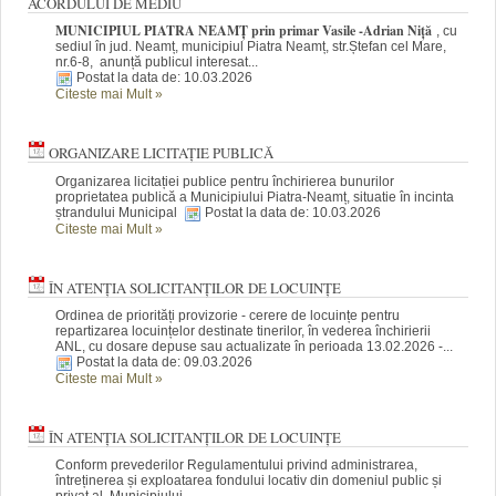
ACORDULUI DE MEDIU
MUNICIPIUL PIATRA NEAMȚ prin primar Vasile -Adrian Niță
, cu
sediul în jud. Neamț, municipiul Piatra Neamț, str.Ștefan cel Mare,
nr.6-8, anunță publicul interesat...
Postat la data de: 10.03.2026
Citeste mai Mult
»
ORGANIZARE LICITAȚIE PUBLICĂ
Organizarea licitației publice pentru închirierea bunurilor
proprietatea publică a Municipiului Piatra-Neamț, situatie în incinta
ștrandului Municipal
Postat la data de: 10.03.2026
Citeste mai Mult
»
ÎN ATENȚIA SOLICITANȚILOR DE LOCUINȚE
Ordinea de priorități provizorie - cerere de locuințe pentru
repartizarea locuințelor destinate tinerilor, în vederea închirierii
ANL, cu dosare depuse sau actualizate în perioada 13.02.2026 -...
Postat la data de: 09.03.2026
Citeste mai Mult
»
ÎN ATENȚIA SOLICITANȚILOR DE LOCUINȚE
Conform prevederilor Regulamentului privind administrarea,
întreținerea și exploatarea fondului locativ din domeniul public și
privat al Municipiului...