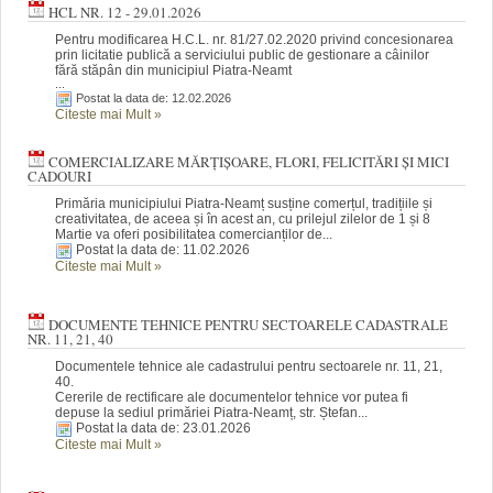
HCL NR. 12 - 29.01.2026
Pentru modificarea H.C.L. nr. 81/27.02.2020 privind concesionarea
prin licitatie publică a serviciului public de gestionare a câinilor
fără stăpân din municipiul Piatra-Neamt
...
Postat la data de: 12.02.2026
Citeste mai Mult
»
COMERCIALIZARE MĂRȚIȘOARE, FLORI, FELICITĂRI ȘI MICI
CADOURI
Primăria municipiului Piatra-Neamț susține comerțul, tradițiile și
creativitatea, de aceea și în acest an, cu prilejul zilelor de 1 și 8
Martie va oferi posibilitatea comercianților de...
Postat la data de: 11.02.2026
Citeste mai Mult
»
DOCUMENTE TEHNICE PENTRU SECTOARELE CADASTRALE
NR. 11, 21, 40
Documentele tehnice ale cadastrului pentru sectoarele nr. 11, 21,
40.
Cererile de rectificare ale documentelor tehnice vor putea fi
depuse la sediul primăriei Piatra-Neamț, str. Ștefan...
Postat la data de: 23.01.2026
Citeste mai Mult
»