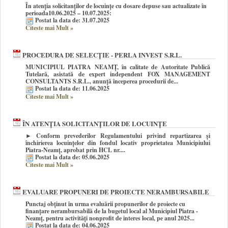
În atenția solicitanților de locuințe cu dosare depuse sau actualizate în
perioada10.06.2025 – 10.07.2025:
Postat la data de: 31.07.2025
Citeste mai Mult
»
PROCEDURA DE SELECȚIE - PERLA INVEST S.R.L.
MUNICIPIUL PIATRA NEAMȚ, în calitate de Autoritate Publică
Tutelară, asistată de expert independent FOX MANAGEMENT
CONSULTANTS S.R.L., anunţă începerea procedurii de...
Postat la data de: 11.06.2025
Citeste mai Mult
»
ÎN ATENȚIA SOLICITANȚILOR DE LOCUINȚE
► Conform prevederilor Regulamentului privind repartizarea și
închirierea locuințelor din fondul locativ proprietatea Municipiului
Piatra-Neamț, aprobat prin HCL nr....
Postat la data de: 05.06.2025
Citeste mai Mult
»
EVALUARE PROPUNERI DE PROIECTE NERAMBURSABILE
Punctaj obținut în urma evaluării propunerilor de proiecte cu
finanțare nerambursabilă de la bugetul local al Municipiul Piatra -
Neamț, pentru activități nonprofit de interes local, pe anul 2025...
Postat la data de: 04.06.2025