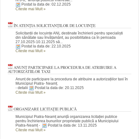
Postat la data de: 02.12.2025
Citeste mai Mult
»
ÎN ATENȚIA SOLICITANȚILOR DE LOCUINȚE
Solicitanții de locuințe ANL destinate închirierii pentru specialiști
din sănătate sau învățamânt, au posibilitatea ca în perioada
27.10.2025-10.11.2025 să...
Postat la data de: 22.10.2025
Citeste mai Mult
»
ANUNȚ PARTICIPARE LA PROCEDURA DE ATRIBUIRE A
AUTORIZATIILOR TAXI
Anunț de participare la procedura de atribuire a autorizațiilor taxi în
Municipiul Piatra- Neamț.
- detalii
Postat la data de: 20.11.2025
Citeste mai Mult
»
ORGANIZARE LICITAȚIE PUBLICĂ
Municipiul Piatra-Neamț anunță organizarea licitației publice
pentru închirierea bunurilor proprietate publică a Municipiului
Piatra-Neamț -
Postat la data de: 13.11.2025
Citeste mai Mult
»