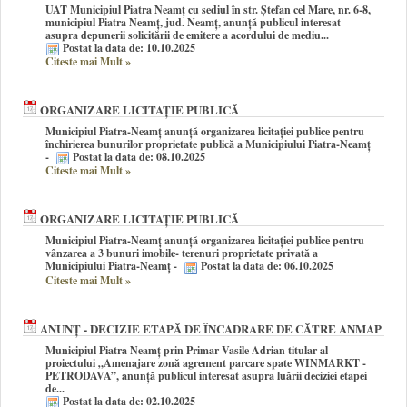
UAT Municipiul Piatra Neamț cu sediul în str. Ștefan cel Mare, nr. 6-8,
municipiul Piatra Neamț, jud. Neamț, anunţă publicul interesat
asupra depunerii solicitării de emitere a acordului de mediu...
Postat la data de: 10.10.2025
Citeste mai Mult
»
ORGANIZARE LICITAȚIE PUBLICĂ
Municipiul Piatra-Neamț anunță organizarea licitației publice pentru
închirierea bunurilor proprietate publică a Municipiului Piatra-Neamț
-
Postat la data de: 08.10.2025
Citeste mai Mult
»
ORGANIZARE LICITAȚIE PUBLICĂ
Municipiul Piatra-Neamț anunță organizarea licitației publice pentru
vânzarea a 3 bunuri imobile- terenuri proprietate privată a
Municipiului Piatra-Neamț -
Postat la data de: 06.10.2025
Citeste mai Mult
»
ANUNȚ - DECIZIE ETAPĂ DE ÎNCADRARE DE CĂTRE ANMAP
Municipiul Piatra Neamț prin Primar Vasile Adrian titular al
proiectului „Amenajare zonă agrement parcare spate WINMARKT -
PETRODAVA”, anunţă publicul interesat asupra luării deciziei etapei
de...
Postat la data de: 02.10.2025