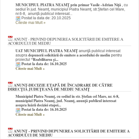
MUNICIPIUL PIATRA NEAMȚ prin primar Vasile -Adrian Niță
, cu
sediul în jud. Neamț, municipiul Piatra Neamț, str.Ștefan cel Mare,
nr.6-8, anunță publicul interesat...
Postat la data de: 20.10.2025
Citeste mai Mult
»
ANUNȚ - PRIVIND DEPUNEREA SOLICITĂRII DE EMITERE A
ACORDULUI DE MEDIU
UAT MUNICIPIUL PIATRA NEAMȚ
anunţă publicul interesat
depunerii solicitării de emitere a acordului de mediu
asupra
pentru
“Reabilitarea și...
proiectul
Postat la data de: 16.10.2025
Citeste mai Mult
»
ANUNȚ-DECIZIE ETAPĂ DE ÎNCADRARE DE CĂTRE
DIRECȚIA JUDEȚEANĂ DE MEDIU NEAMȚ
Municipiul Piatra Neam
ț
, cu sediul în str. Ștefan cel Mare, nr. 6-8,
municipiul Piatra Neamț, jud. Neamț, anunță publicul interesat
asupra luării deciziei etapei...
Postat la data de: 16.10.2025
Citeste mai Mult
»
ANUNȚ - PRIVIND DEPUNEREA SOLICITĂRII DE EMITERE A
ACORDULUI DE MEDIU