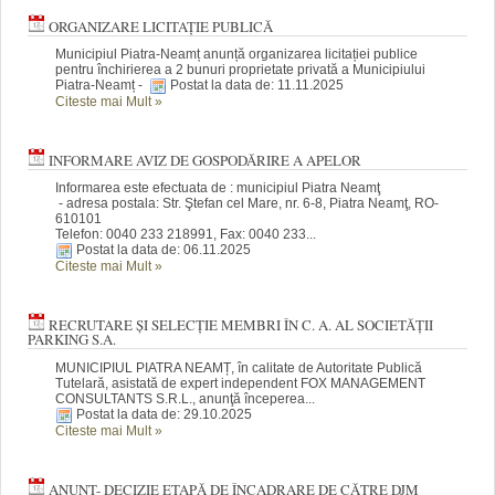
ORGANIZARE LICITAȚIE PUBLICĂ
Municipiul Piatra-Neamț anunță organizarea licitației publice
pentru închirierea a 2 bunuri proprietate privată a Municipiului
Piatra-Neamț -
Postat la data de: 11.11.2025
Citeste mai Mult
»
INFORMARE AVIZ DE GOSPODĂRIRE A APELOR
Informarea este efectuata de : municipiul Piatra Neamţ
- adresa postala: Str. Ştefan cel Mare, nr. 6-8, Piatra Neamţ, RO-
610101
Telefon: 0040 233 218991, Fax: 0040 233...
Postat la data de: 06.11.2025
Citeste mai Mult
»
RECRUTARE ȘI SELECŢIE MEMBRI ÎN C. A. AL SOCIETĂŢII
PARKING S.A.
MUNICIPIUL PIATRA NEAMȚ, în calitate de Autoritate Publică
Tutelară, asistată de expert independent FOX MANAGEMENT
CONSULTANTS S.R.L., anunţă începerea...
Postat la data de: 29.10.2025
Citeste mai Mult
»
ANUNȚ- DECIZIE ETAPĂ DE ÎNCADRARE DE CĂTRE DJM