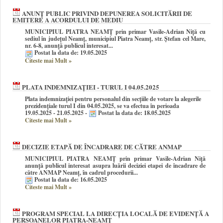
ANUNŢ PUBLIC PRIVIND DEPUNEREA SOLICITĂRII DE
EMITERE A ACORDULUI DE MEDIU
MUNICIPIUL PIATRA NEAMȚ prin primar Vasile-Adrian Niță cu
sediul în județul Neamț, municipiul Piatra Neamț, str. Ștefan cel Mare,
nr. 6-8, anunță publicul interesat...
Postat la data de: 19.05.2025
Citeste mai Mult
»
PLATA INDEMNIZAȚIEI - TURUL I 04.05.2025
Plata indemnizației pentru personalul din secțiile de votare la alegerile
prezidențiale turul I din 04.05.2025, se va efectua în perioada
19.05.2025 - 21.05.2025 -
Postat la data de: 18.05.2025
Citeste mai Mult
»
DECIZIE ETAPĂ DE ÎNCADRARE DE CĂTRE ANMAP
MUNICIPIUL PIATRA NEAMȚ prin primar Vasile-Adrian Niță
anunţă publicul interesat asupra luării deciziei etapei de încadrare de
către ANMAP Neamț, în cadrul procedurii...
Postat la data de: 16.05.2025
Citeste mai Mult
»
PROGRAM SPECIAL LA DIRECȚIA LOCALĂ DE EVIDENȚĂ A
PERSOANELOR PIATRA-NEAMȚ