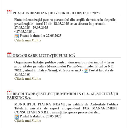
PLATA INDEMNIZAȚIEI - TURUL II DIN 18.05.2025
Plata indemnizației pentru personalul din secțiile de votare la alegerile
prezidențiale - turul II din 18.05.2025 se va efectua în perioada
27.05.2025 - 29.05.2025
• 27.05.2025 ...
Postat la data de: 27.05.2025
Citeste mai Mult
»
ORGANIZARE LICITAȚIE PUBLICĂ
Organizarea licitației publice pentru vânzarea bunului imobil – teren
proprietatea privată a Municipiului Piatra-Neamț, identificat cu NC
70621, situat în Piatra-Neamț, str.Sucevei nr.3 -
Postat la data de:
22.05.2025
Citeste mai Mult
»
RECRUTARE ȘI SELECŢIE MEMBRI ÎN C. A. AL SOCIETĂŢII
PARKING S.A.
MUNICIPIUL PIATRA NEAMȚ, în calitate de Autoritate Publică
Tutelară, asistată de expert independent FOX MANAGEMENT
CONSULTANTS S.R.L., anunţă începerea procesului de...
Postat la data de: 20.05.2025
Citeste mai Mult
»