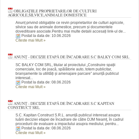
OBLIGAȚIILE PROPRIETARILOR DE CULTURI
AGRICOLE,SILVICE,ANIMALE DOMESTICE
Anunț privind obligațiile ce revin proprietarilor de culturi agricole,
silvice sau de animale domestice, precum și documentele
doveditoare asociate.Pentru mai multe detalii accesați link-ul de...
Postat la data de: 10.06.2026
Citeste mai Mult
»
ANUNȚ - DECIZIE ETAPĂ DE ÎNCADRARE S.C BALKY COM SRL
SC BALKY COM SRL, titular al proiectului „Construire spații
comerciale, loc de joacă, spălătorie auto, totem publicitar,
branșamente la utilități și amenajare parcare” anunță publicul
interesat...
Postat la data de: 08.06.2026
Citeste mai Mult
»
ANUNȚ - DECIZIE ETAPĂ DE ÎNCADRARE S.C KAPITAN
CONSTRUCT SRL
S.C. Kapitan Construct S.R.L. anunță publicul interesat asupra
luării deciziei etapei de încadrare de către DJM Neamț, în cadrul
procedurii de evaluare a impactului asupra mediului, pentru...
Postat la data de: 08.06.2026
Citeste mai Mult
»