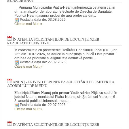
BUNĂ DE BĂUT
Primăria Municipiului Piatra-Neamț informează cetățenii că, în
urma analizelor de laborator efectuate de Direcția de Sănătate
Publică Neamț asupra probei de apă prelevate din...
Postat la data de: 03.08.2026
Citeste mai Mult
»
ÎN ATENȚIA SOLICITANȚILOR DE LOCUINȚE NZEB -
REZULTATE DEFINITIVE
În conformitate cu prevederile Hotărârii Consiliului Local (HCL) nr.
265 din 10.07.2026, se aduce la cunoștința publică Lista privind
ordinea de prioritate și eligibilitate definitivă pentru...
Postat la data de: 27.07.2026
Citeste mai Mult
»
ANUNȚ - PRIVIND DEPUNEREA SOLICITĂRII DE EMITERE A
ACORDULUI DE MEDIU
Municipiul Piatra Neamț prin primar Vasile Adrian Niță
, cu sediul în
județul Neamț, municipiul Piatra Neamț, str. Ștefan cel Mare, nr. 6-
8, anunţă publicul interesat asupra...
Postat la data de: 22.07.2026
Citeste mai Mult
»
ÎN ATENȚIA SOLICITANȚILOR DE LOCUINȚE NZEB