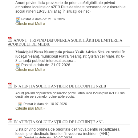
Anunț privind lista provizorie de prioritate/eligibilitate privind
atribuirea locuințelor nZEB Plus destinate persoanelor vulnerabile
social (tineri 18-35 ani aflați în situații de risc)
...
Postat la data de: 21.07.2026
Citeste mai Mult
»
ANUNȚ - PRIVIND DEPUNEREA SOLICITĂRII DE EMITERE A
ACORDULUI DE MEDIU
Municipiul Piatra Neamț prin primar Vasile Adrian Niță
, cu sediul în
județul Neamț, municipiul Piatra Neamț, str. Ștefan cel Mare, nr. 6-
8, anunţă publicul interesat asupra...
Postat la data de: 21.07.2026
Citeste mai Mult
»
ÎN ATENȚIA SOLICITANȚILOR DE LOCUINȚE NZEB
Anunț privind depunerea dosarelor pentru atribuirea locuințelor nZEB Plus
destinate persoanelor vulnerabile social.
-
Postat la data de: 10.07.2026
Citeste mai Mult
»
ÎN ATENȚIA SOLICITANȚILOR DE LOCUINȚE ANL
Lista privind ordinea de prioritate definitivă pentru repartizarea
locuințelor destinate tinerilor, în vederea închirierii (ANL)
-
Postat la data de: 10.07.2026