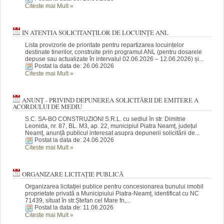
Citeste mai Mult
»
IN ATENTIA SOLICITANȚILOR DE LOCUINȚE ANL
Lista provizorie de prioritate pentru repartizarea locuințelor
destinate tinerilor, construite prin programul ANL (pentru dosarele
depuse sau actualizate în intervalul 02.06.2026 – 12.06.2026) și...
Postat la data de: 26.06.2026
Citeste mai Mult
»
ANUNȚ - PRIVIND DEPUNEREA SOLICITĂRII DE EMITERE A
ACORDULUI DE MEDIU
S.C. SA-BO CONSTRUZIONI S.R.L. cu sediul în str. Dimitrie
Leonida, nr. 87, BL. M3, ap. 22, municipiul Piatra Neamț, județul
Neamț, anunță publicul interesat asupra depunerii solicitării de...
Postat la data de: 24.06.2026
Citeste mai Mult
»
ORGANIZARE LICITAȚIE PUBLICĂ
Organizarea licitației publice pentru concesionarea bunului imobil
proprietate privată a Municipiului Piatra-Neamț, identificat cu NC
71439, situat în str.Ștefan cel Mare fn,...
Postat la data de: 11.06.2026
Citeste mai Mult
»