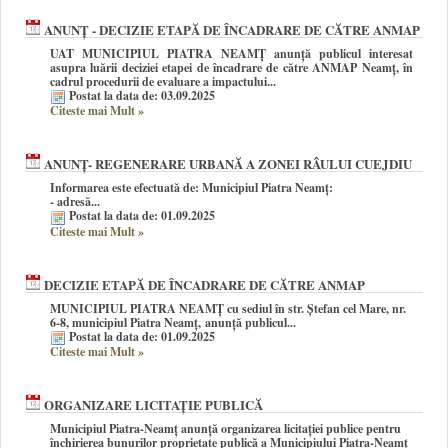
ANUNȚ - DECIZIE ETAPĂ DE ÎNCADRARE DE CĂTRE ANMAP
UAT MUNICIPIUL PIATRA NEAMȚ anunţă publicul interesat
asupra luării deciziei etapei de încadrare de către ANMAP Neamț, în
cadrul procedurii de evaluare a impactului...
Postat la data de: 03.09.2025
Citeste mai Mult
»
ANUNȚ- REGENERARE URBANĂ A ZONEI RÂULUI CUEJDIU
Informarea este efectuată de: Municipiul Piatra Neamț
:
- adresă...
Postat la data de: 01.09.2025
Citeste mai Mult
»
DECIZIE ETAPĂ DE ÎNCADRARE DE CĂTRE ANMAP
MUNICIPIUL PIATRA NEAMȚ cu sediul în str. Ștefan cel Mare, nr.
6-8, municipiul Piatra Neamț,
anunţă publicul...
Postat la data de: 01.09.2025
Citeste mai Mult
»
ORGANIZARE LICITAȚIE PUBLICĂ
Municipiul Piatra-Neamț anunță organizarea licitației publice pentru
închirierea bunurilor proprietate publică a Municipiului Piatra-Neamț