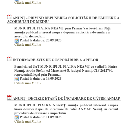
Citeste mai Mult
»
ANUNȚ - PRIVIND DEPUNEREA SOLICITĂRII DE EMITERE A
ACORDULUI DE MEDIU
MUNICIPIUL PIATRA NEAMȚ prin Primar Vasile-Adrian Niță
anunţă publicul interesat asupra
depunerii solicitării de emitere a
acordului de mediu...
Postat la data de: 25.09.2025
Citeste mai Mult
»
INFORMARE AVIZ DE GOSPODĂRIRE A APELOR
Beneficiarul UAT MUNICIPIUL PIATRA NEAMȚ cu sediul în Piatra
Neamț, strada Ștefan cel Mare, nr.6-8, județul Neamț, CIF 2612790,
reprezentată legal prin Primar...
Postat la data de: 19.09.2025
Citeste mai Mult
»
ANUNȚ - DECIZIE ETAPĂ DE ÎNCADRARE DE CĂTRE ANMAP
MUNICIPIUL PIATRA NEAMȚ anunţă publicul interesat asupra
luării deciziei etapei de încadrare de către ANMAP Neamț, în cadrul
procedurii de evaluare a impactului...
Postat la data de: 11.09.2025
Citeste mai Mult
»