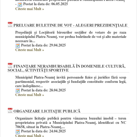
-
Postat la data de: 06.05.2025
Citeste mai Mult
»
PRELUARE BULETINE DE VOT - ALEGERI PREZIDENȚIALE
Președinții și Locțiitorii birourilor secțiilor de votare de pe raza
municipiului Piatra Neamț, vor prelua buletinele de vot și alte materiale
necesare în...
Postat la data de: 29.04.2025
Citeste mai Mult
»
FINANȚARE NERAMBURSABILĂ ÎN DOMENIILE CULTURĂ,
SOCIAL, ACTIVITĂȚI SPORTIVE
Municipiul Piatra-Neamț invită persoanele fizice și juridice fără scop
partimonial, respectiv asociațiile și fundațiile constituite conform legii,
care îndeplinesc...
Postat la data de: 28.04.2025
Citeste mai Mult
»
ORGANIZARE LICITAȚIE PUBLICĂ
Organizare licitație publică pentru vânzarea bunului imobil – teren
proprietatea privată a Municipiului Piatra-Neamț, identificat cu NC
70658, situat în Piatra-Neamț,...
Postat la data de: 24.04.2025
Citeste mai Mult
»