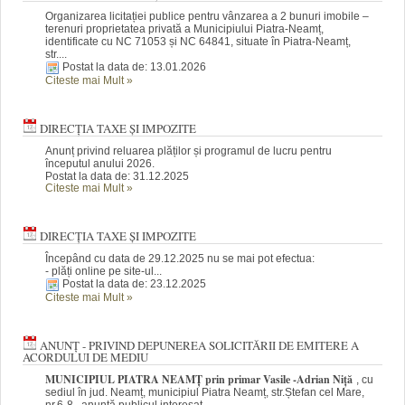
Organizarea licitației publice pentru vânzarea a 2 bunuri imobile –
terenuri proprietatea privată a Municipiului Piatra-Neamț,
identificate cu NC 71053 și NC 64841, situate în Piatra-Neamț,
str....
Postat la data de: 13.01.2026
Citeste mai Mult
»
DIRECȚIA TAXE ȘI IMPOZITE
Anunț privind reluarea plăților și programul de lucru pentru
începutul anului 2026.
Postat la data de: 31.12.2025
Citeste mai Mult
»
DIRECȚIA TAXE ȘI IMPOZITE
Începând cu data de 29.12.2025 nu se mai pot efectua:
- plăți online pe site-ul...
Postat la data de: 23.12.2025
Citeste mai Mult
»
ANUNȚ - PRIVIND DEPUNEREA SOLICITĂRII DE EMITERE A
ACORDULUI DE MEDIU
MUNICIPIUL PIATRA NEAMȚ prin primar Vasile -Adrian Niță
, cu
sediul în jud. Neamț, municipiul Piatra Neamț, str.Ștefan cel Mare,
nr.6-8, anunță publicul interesat...