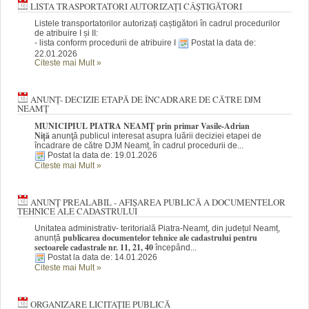
LISTA TRASPORTATORI AUTORIZAȚI CÂȘTIGĂTORI
Listele transportatorilor autorizați caștigători în cadrul procedurilor
de atribuire I și II:
- lista conform procedurii de atribuire I
Postat la data de:
22.01.2026
Citeste mai Mult
»
ANUNȚ- DECIZIE ETAPĂ DE ÎNCADRARE DE CĂTRE DJM
NEAMȚ
MUNICIPIUL PIATRA NEAMȚ prin primar Vasile-Adrian
Niță
anunţă publicul interesat asupra luării deciziei etapei de
încadrare de către DJM Neamț, în cadrul procedurii de...
Postat la data de: 19.01.2026
Citeste mai Mult
»
ANUNȚ PREALABIL - AFIȘAREA PUBLICĂ A DOCUMENTELOR
TEHNICE ALE CADASTRULUI
Unitatea administrativ- teritorială Piatra-Neamț, din județul Neamț,
publicarea documentelor tehnice ale cadastrului pentru
anunță
sectoarele cadastrale nr. 11, 21, 40
începând...
Postat la data de: 14.01.2026
Citeste mai Mult
»
ORGANIZARE LICITAȚIE PUBLICĂ