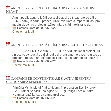
ANUNȚ - DECIZIE ETAPĂ DE ÎNCADRARE DE CĂTRE DJM
NEAMȚ
Anunț public asupra luării deciziei etapei de încadrare de către
DJM Neamț, în cadrul procedurii de evaluare a impactului asupra
mediului, pentru proiectul:1.Desființare clădiri existente și...
Postat la data de: 08.06.2026
Citeste mai Mult
»
ANUNȚ - DECIZIE ETAPĂ DE ÎNCADRARE SC DELGAZ GRID SA
SC DELGAZ GRID SA prin SC INSTGAZ SRL, titular al proiectului
„Înlocuire conductă de distribuție și branșamente gaze naturale de
presiune redusă” anunță publicul interesat asupra luării deciziei...
Postat la data de: 08.06.2026
Citeste mai Mult
»
CAMPANIE DE CONȘTIENTIZARE ȘI ACȚIUNE PENTRU
GESTIONAREA DEȘEURILOR
Primăria Municipiului Piatra-Neamț, împreună cu Eco Synergy
S.A., Bratner Servicii Ecologice S.R.L. și Poliția Locală Piatra-
Neamț anunță lansarea campaniei de...
Postat la data de: 02.06.2026
Citeste mai Mult
»