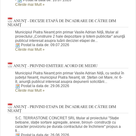
Citeste mai Mult
»
ANUNȚ - DECIZIE ETAPĂ DE ÎNCADRARE DE CĂTRE DJM
NEAMȚ
Municipiul Piatra Neamț prin primar Vasile Adrian Niță, titular al
proiectului „Construire 2 hale depozitare și totem publicitar” anunţă
publicul interesat asupra luării deciziei etapei de...
Postat la data de: 09.07.2026
Citeste mai Mult
»
ANUNȚ - PRIVIND EMITERE ACORD DE MEDIU
Municipiul Piatra Neamț prin primar Vasile Adrian Niță, cu sediul în
județul Neamț, municipiul Piatra Neamț, str. Ștefan cel Mare, nr. 6-
8, anunţă publicul interesat asupra depunerii solicitării...
Postat la data de: 29.06.2026
Citeste mai Mult
»
ANUNȚ - PRIVIND ETAPA DE ÎNCADRARE DE CĂTRE DJM
NEAMȚ
S.C. TERRASTONE CONCRET SRL titular al proiectului "Stație
betoane, stație sortare agregate, anexe, birouri- construcții cu
caracter provizoriu pe durata contractului de închiriere" propus a
fi...
Postat la data de: 26.06.2026