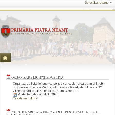
Select Language
▼
☰
ORGANIZARE LICITAȚIE PUBLICĂ
Organizarea licitației publice pentru concesionarea bunului imobil
proprietate privată a Municipiului Piatra-Neamț, identificat cu NC
71254, situat în str. Sătencii fn, Piatra-Neamț -...
Postat la data de: 04.08.2026
Citeste mai Mult
»
ATENȚIONARE! APA DIN IZVORUL "PESTE VALE" NU ESTE