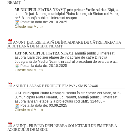
NEAMȚ
MUNICIPIUL PIATRA NEAMȚ prin primar Vasile-Adrian Niță
, cu
sediul în jud. Neamț, municipiul Piatra Neamț, str.Ștefan cel Mare,
nr.6-8 anunţă publicul interesat asupra...
Postat la data de: 28.10.2025
Citeste mai Mult
»
ANUNȚ-DECIZIE ETAPĂ DE ÎNCADRARE DE CĂTRE DIRECȚIA
JUDEȚEANĂ DE MEDIU NEAMȚ
UAT MUNICIPIUL PIATRA NEAMȚ
anunţă publicul interesat
asupra luării deciziei etapei de încadrare de către Direcția
Județeană de Mediu Neamț, în cadrul procedurii de evaluare a...
Postat la data de: 28.10.2025
Citeste mai Mult
»
ANUNT LANSARE PROIECT ETAPA2 - SMIS 32448
UAT Municipiul Piatra Neamț cu sediul în str. Ștefan cel Mare, nr. 6-
8, municipiul Piatra Neamț, jud. Neamț, anunţă publicul interesat
asupra lansarii etapei 2 a proiectului cod SMIS 324488 -...
Postat la data de: 03.09.2025
Citeste mai Mult
»
ANUNȚ - PRIVIND DEPUNEREA SOLICITĂRII DE EMITERE A
ACORDULUI DE MEDIU