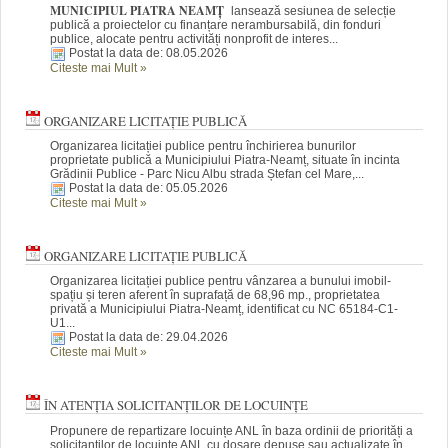
MUNICIPIUL PIATRA NEAMȚ
lansează sesiunea de selecție
publică a proiectelor cu finanțare nerambursabilă, din fonduri
publice, alocate pentru activități nonprofit de interes...
Postat la data de: 08.05.2026
Citeste mai Mult
»
ORGANIZARE LICITAȚIE PUBLICĂ
Organizarea licitației publice pentru închirierea bunurilor
proprietate publică a Municipiului Piatra-Neamț, situate în incinta
Grădinii Publice - Parc Nicu Albu strada Ștefan cel Mare,...
Postat la data de: 05.05.2026
Citeste mai Mult
»
ORGANIZARE LICITAȚIE PUBLICĂ
Organizarea licitației publice pentru vânzarea a bunului imobil-
spațiu și teren aferent în suprafață de 68,96 mp., proprietatea
privată a Municipiului Piatra-Neamț, identificat cu NC 65184-C1-
U1...
Postat la data de: 29.04.2026
Citeste mai Mult
»
ÎN ATENȚIA SOLICITANȚILOR DE LOCUINȚE
Propunere de repartizare locuințe ANL în baza ordinii de priorități a
solicitanților de locuințe ANL cu dosare depuse sau actualizate în