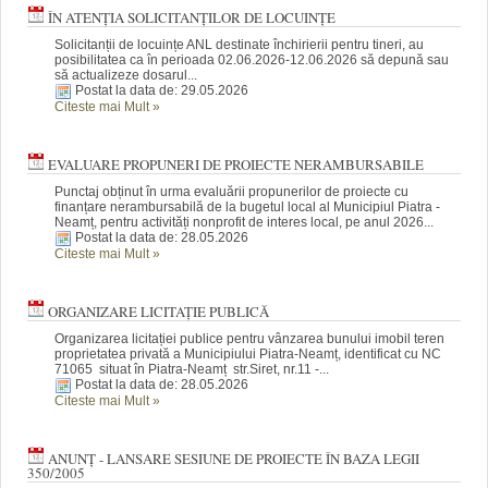
ÎN ATENȚIA SOLICITANȚILOR DE LOCUINȚE
Solicitanții de locuințe ANL destinate închirierii pentru tineri, au
posibilitatea ca în perioada 02.06.2026-12.06.2026 să depună sau
să actualizeze dosarul...
Postat la data de: 29.05.2026
Citeste mai Mult
»
EVALUARE PROPUNERI DE PROIECTE NERAMBURSABILE
Punctaj obținut în urma evaluării propunerilor de proiecte cu
finanțare nerambursabilă de la bugetul local al Municipiul Piatra -
Neamț, pentru activități nonprofit de interes local, pe anul 2026...
Postat la data de: 28.05.2026
Citeste mai Mult
»
ORGANIZARE LICITAȚIE PUBLICĂ
Organizarea licitației publice pentru vânzarea bunului imobil teren
proprietatea privată a Municipiului Piatra-Neamț, identificat cu NC
71065 situat în Piatra-Neamț str.Siret, nr.11 -...
Postat la data de: 28.05.2026
Citeste mai Mult
»
ANUNȚ - LANSARE SESIUNE DE PROIECTE ÎN BAZA LEGII
350/2005