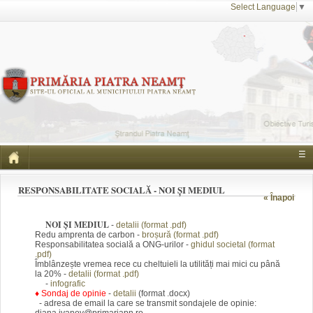
Select Language
▼
☰
RESPONSABILITATE SOCIALĂ - NOI ȘI MEDIUL
« Înapoi
NOI ȘI MEDIUL
-
detalii (format .pdf)
Redu amprenta de carbon -
broșură (format .pdf)
Responsabilitatea socială a ONG-urilor -
ghidul societal (format
.pdf)
Îmblânzește vremea rece cu cheltuieli la utilități mai mici cu până
la 20% -
detalii (format .pdf)
-
infografic
♦
Sondaj de opinie
-
detalii
(format .docx)
- adresa de email la care se transmit sondajele de opinie: