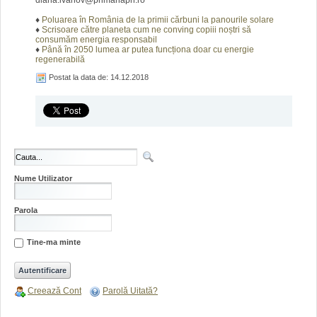
diana.ivanov@primariapn.ro
♦
Poluarea în România de la primii cărbuni la panourile solare
♦
Scrisoare către planeta cum ne conving copiii noștri să
consumăm energia responsabil
♦
Până în 2050 lumea ar putea funcționa doar cu energie
regenerabilă
Postat la data de: 14.12.2018
Nume Utilizator
Parola
Tine-ma minte
Creează Cont
Parolă Uitată?