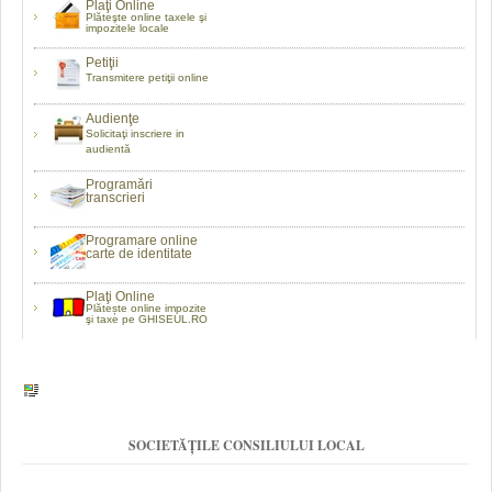
Plaţi Online
Plăteşte online taxele şi
impozitele locale
Petiţii
Transmitere petiţii online
Audienţe
Solicitaţi inscriere in
audientă
Programări
transcrieri
Programare online
carte de identitate
Plaţi Online
Plătește online impozite
şi taxe pe GHISEUL.RO
SOCIETĂȚILE CONSILIULUI LOCAL