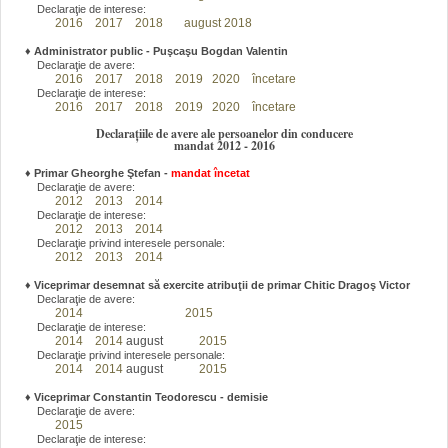
Declaraţie de interese:
2016
2017
2018
august 2018
♦
Administrator public - Puşcaşu Bogdan Valentin
Declaraţie de avere:
2016
2017
2018
2019
2020
încetare
Declaraţie de interese:
2016
2017
2018
2019
2020
încetare
Declarațiile de avere ale persoanelor din conducere
mandat 2012 - 2016
♦
Primar Gheorghe Ştefan
-
mandat încetat
Declaraţie de avere:
2012
2013
2014
Declaraţie de interese:
2012
2013
2014
Declaraţie privind interesele personale:
2012
2013
2014
♦
Viceprimar desemnat să exercite atribuţii de primar Chitic Dragoş Victor
Declaraţie de avere:
2014
2015
Declaraţie de interese:
2014
2014
august
2015
Declaraţie privind interesele personale:
2014
2014
august
2015
♦
Viceprimar Constantin Teodorescu - demisie
Declaraţie de avere:
2015
Declaraţie de interese: