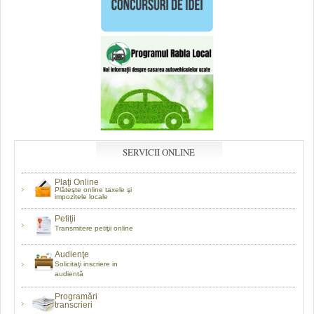
SERVICII ONLINE
Plaţi Online
Plăteşte online taxele şi
impozitele locale
Petiţii
Transmitere petiţii online
Audienţe
Solicitaţi inscriere in
audientă
Programări
transcrieri