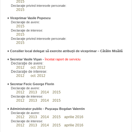
2015
Declaraţie privind interesele personale:
2015
♦
Viceprimar Vasile Popescu
Declaraţie de avere:
2015
Declaraţie de interese:
2015
Declaraţie privind interesele personale:
2015
♦ Consilier local delegat să exercite atribuţii de viceprimar – Cătălin Misăilă
♦
Secretar Vasile Vişan -
încetat raport de serviciu
Declaraţie de avere:
2012
oct. 2012
Declaraţie de interese:
2012
oct. 2012
♦
Secretar Fecic George Florin
Declaraţie de avere:
2012
2013
2014
2015
Declaraţie de interese:
2012
2013
2014
2015
♦
Administrator public - Puşcaşu Bogdan Valentin
Declaraţie de avere:
2012
2013
2014
2015
aprilie 2016
Declaraţie de interese:
2012
2013
2014
2015
aprilie 2016