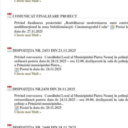
Citeste mai Mult
»
COMUNICAT FINALIZARE PROIECT
Privind finalizarea proiectului „Reabilitarea/ modernizarea unui centr
multifuncțional în zona Subdărmănești- Cinematograful Cozla“
Postat l
data de: 27.11.2025
Citeste mai Mult
»
DISPOZIȚIA NR. 2453 DIN 21.11.2025
Privind convocarea Consiliului Local al Municipiului Piatra Neamţ în şedinţ
ordinară pentru data de 28.11.2025 – ora 12:00, desfășurată în sala de ședinț
a Primăriei municipiului Piatra...
Postat la data de: 24.11.2025
Citeste mai Mult
»
DISPOZIȚIA NR.2450 DIN 20.11.2025
Privind convocarea Consiliului Local al Municipiului Piatra Neamţ în şedinţ
extraordinară pentru data de 24.11.2025 – ora 10:00, desfășurată în sala d
ședințe a Primăriei municipiului...
Postat la data de: 20.11.2025
Citeste mai Mult
»
DISPOZIȚIA NR. 2440 DIN 18.11.2025