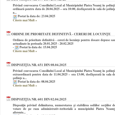
Privind convocarea Consiliului Local al Municipiului Piatra Neamţ în şedinţ
ordinară pentru data de 28.04.2025 – ora 10:00, desfășurată în sala de ședinț
a...
Postat la data de: 23.04.2025
Citeste mai Mult
»
ORDINE DE PRIORITATE DEFINITIVĂ - CERERI DE LOCUINȚE
Ordinea de prioritate definitivă - cereri de locuințe pentru dosare depuse sa
actualizate în perioada 20.01.2025 - 20.02.2025
-
Postat la data de: 15.04.2025
Citeste mai Mult
»
DISPOZIȚIA NR. 651 DIN 08.04.2025
Privind convocarea Consiliului Local al Municipiului Piatra Neamţ în şedinţ
extraordinară pentru data de 11.04.2025 – ora 13:00, desfășurată în sala d
ședințe a...
Postat la data de: 08.04.2025
Citeste mai Mult
»
DISPOZIȚIA NR. 601 DIN 02.04.2025
Dispoziție privind delimitarea, numerotarea și stabilirea sediilor secțiilor d
votare de pe raza administrativ-teritorială a muncipiului Piatra Neamț
aferente...