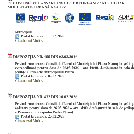
COMUNICAT LANSARE PROIECT REORGANIZARE CULOAR
MOBILITATE URBANĂ AXA E-V
Municipiul...
Postat la data de: 11.03.2026
Citeste mai Mult
»
DISPOZIȚIA NR. 488 DIN 03.03.2026
Privind convocarea Consiliului Local al Municipiului Piatra Neamţ în şedinţ
extraordinară pentru data de 06.03.2026 – ora 10:00, desfășurată în sala d
ședințe a Primăriei municipiului Piatra...
Postat la data de: 04.03.2026
Citeste mai Mult
»
DISPOZIȚIA NR. 432 DIN 20.02.2026
Privind convocarea Consiliului Local al Municipiului Piatra Neamţ în şedinţ
ordinară pentru data de 26.02.2026 – ora 14:00, desfășurată în sala de ședinț
a Primăriei municipiului Piatra Neamț,...
Postat la data de: 23.02.2026
Citeste mai Mult
»