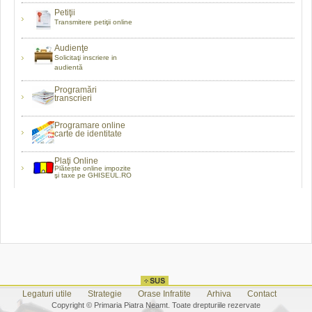
Petiţii
Transmitere petiţii online
Audienţe
Solicitaţi inscriere in
audientă
Programări
transcrieri
Programare online
carte de identitate
Plaţi Online
Plătește online impozite
şi taxe pe GHISEUL.RO
Legaturi utile
Strategie
Orase Infratite
Arhiva
Contact
Copyright © Primaria Piatra Neamt. Toate drepturiile rezervate