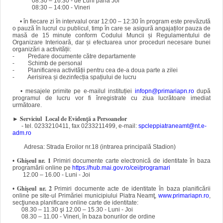
08:30 – 16:30 - de Luni până
Joi
08:30 – 14:00 - Vineri
• în fiecare zi în intervalul orar 12:00 – 12:30 în program este prevăzută
o pauză în lucrul cu publicul, timp în care se asigură angajaților pauza de
masă de 15 minute conform Codului Muncii și Regulamentului de
Organizare Interioară, dar și efectuarea unor proceduri necesare bunei
organizări a activității:
- Predare documente către departamente
- Schimb de personal
- Planificarea activității pentru cea de-a doua parte a zilei
- Aerisirea și dezinfecția spațiului de lucru
• mesajele primite pe e-mailul instituției
infopn@primariapn.ro
după
programul de lucru vor fi înregistrate cu ziua lucrătoare imediat
următoare.
►
Serviciul Local de Evidenţă a Persoanelor
- tel. 0233210411, fax 0233211499, e-mail:
spcleppiatraneamt@nt.e-
adm.ro
Adresa: Strada Eroilor nr.18 (intrarea principală Stadion)
Ghişeul nr. 1
•
Primiri documente carte electronică de identitate în baza
programării online pe
https://hub.mai.gov.ro/cei/programari
12.00 – 16.00 - Luni
- Joi
Ghişeul nr. 2
•
Primiri documente acte de identitate în baza planificării
online pe site-ul Primăriei municipiului Piatra Neamţ,
www.primariapn.ro
,
secţiunea planificare online carte de identitate:
08.30 – 11.30 şi 12.00 – 15.30 - Luni -
Joi
08.30 – 11.00 - Vineri, în baza bonurilor de ordine