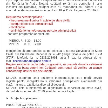
- pot depune cererile doar cetățenii români cu domiciliul/ultimul domiciliu
din România în Piatra Neamț, cetățenii români cu domiciliul în alte
localități din România, cetățeni care au redobândit sau cărora li s-a
acordat cetățenia română în temeiul art. 10 și 11 din Legea nr. 21/1991.
Depunerea cererilor privind :
- înscrierea mențiunilor în actele de stare civilă
- divorțurile pe cale administrativă
- rectificările
- schimbările nume/prenume pe cale administrativă
- conform programărilor efectuate
MIERCURI 8.30 – 14.00
VINERI 8.30 – 12.00
Menționăm că programările se pot efectua la adresa Serviciului de Stare
Civilă din Bulevardul Decebal nr. 40-42 (lângă Școala de șoferi KYM
STAR), telefonic la nr. 0233/218991 tasta 7 sau la adresa de e-
mail
bscpiatraneamt@nt.e-adm.ro
.
Rugăm solicitanții ca, la data programării, să prezinte dovada cetățeniei
care stă la baza cererii lor. Cetățenii sunt rugați să verifice cu atenție
concordanța datelor din documente.
SIIEASC cuprinde cinci platforme interconectate, care oferă servicii
digitale pentru înregistrarea și validarea principalelor evenimente din
viață: nașterea, căsătoria, divorțul și decesul.
SIIEASC este o platformă de digitalizare a serviciilor de stare civilă,
dezvoltată începând din 2019 și implementată treptat.
►
Direcţia taxe şi impozite
PROGRAM CU PUBLICUL: