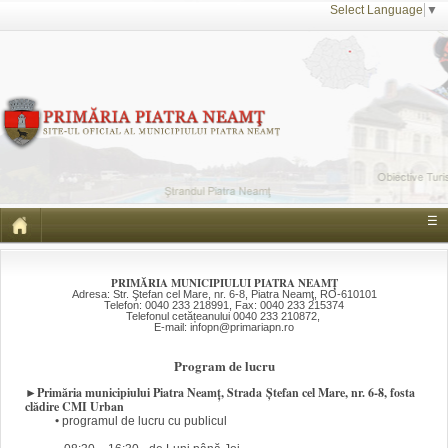
Select Language
▼
☰
PRIMĂRIA MUNICIPIULUI PIATRA NEAMŢ
Adresa: Str. Ştefan cel Mare, nr. 6-8, Piatra Neamţ, RO-610101
Telefon: 0040 233 218991, Fax: 0040 233 215374
Telefonul cetățeanului 0040 233 210872,
E-mail: infopn@primariapn.ro
Program de lucru
►
Primăria municipiului Piatra Neamț, Strada
Ștefan cel Mare, nr. 6-8, fosta
clădire CMI Urban
•
programul de lucru cu publicul