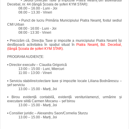
•
Sediul Direcției Taxe și impozite Piatra Neamț din Bulevardul
Decebal, nr. 44 (lângă Școala de șoferi KYM STAR):
08.00 – 16.00 - Luni - Joi
08.00 – 13.30 - Vineri
•
Punct de lucru Primăria Municipiului Piatra Neamț, fostul sediul
CMI Urban
08:00 - 16:00 - Luni - Joi
08:00 - 13:30 - Vineri
• Precizăm că, Direcția Taxe și impozite a municipiului Piatra Neamț își
desfășoară activitatea în spațiul situat în
Piatra Neamț, Bd. Decebal,
(lângă Școala de șoferi KYM STAR)
.
PROGRAM AUDIENȚE:
• Director executiv – Claudia Grigorică
13:00 – 15:00 - Luni, Miercuri
11:00 – 13:00 - Vineri
• Serviciu stabilire/colectare taxe și impozite locale Liliana Bodnărescu –
șef serviciu
13.00 – 15.00 - Marți, Joi
• Birou evidență contabilă, evidență venituri/amenzi, urmărire și
executare silită Carmen Mocanu – șef birou
13.00 – 15.00 - Marți, Joi
• Consilier juridic – Alexandru Saon/Cornelia Sturzu
13.00 – 15.00 - Marți, Joi