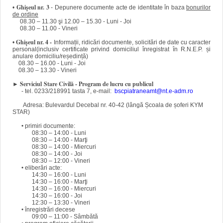
Ghişeul nr. 3
•
- Depunere documente acte de identitate în baza
bonurilor
de ordine
08.30 – 11.30 şi 12.00 – 15.30
- Luni
- Joi
08.30 – 11.00 - Vineri
Ghişeul nr. 4 -
•
Informații, ridicări documente, solicitări de date cu caracter
personal(inclusiv certificate privind domiciliul înregistrat în R.N.E.P. și
anulare domiciliu/reședință)
08.30 – 16.00 -
Luni
- Joi
08.30 – 13.30 - Vineri
► Serviciul
Stare Civilă - Program de lucru cu publicul
- tel.
0233/218991 tasta 7
, e-mail:
bscpiatraneamt@nt.e-adm.ro
Adresa: Bulevardul Decebal nr. 40-42 (lângă Școala de șoferi KYM
STAR)
•
primiri documente:
08:30 – 14:00 - Luni
08:30 – 14:00 - Marţi
08:30 – 14:00 - Miercuri
08:30 – 14:00 - Joi
08:30 – 12:00 - Vineri
•
eliberări acte:
14:
30
– 16:00 - Luni
14:
30
– 16:00 - Marţi
14:
30
– 16:00 - Miercuri
14:
30
– 16:00 - Joi
12:
30
– 13:30 - Vineri
•
înregistrări decese
09:00 – 11:00 - Sâmbătă