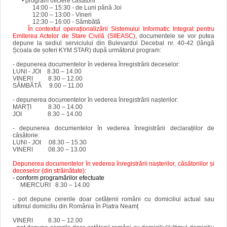
•
program oficiere căsătorii
14:00 – 15:30 - de Luni până Joi
12:00 – 13:00 - Vineri
12:30 – 16:00 - Sâmbătă
În contextul operaționalizării Sistemului Informatic Integrat pentru
Emiterea Actelor de Stare Civilă (SIIEASC)
, documentele se vor putea
depune la sediul serviciului din Bulevardul Decebal nr. 40-42 (lângă
Școala de șoferi KYM STAR) după următorul program:
- depunerea documentelor în vederea înregistrării deceselor:
LUNI - JOI 8.30 – 14.00
VINERI 8.30 – 12.00
SÂMBĂTĂ 9.00 – 11.00
- depunerea documentelor în vederea înregistrării nașterilor:
MARȚI 8.30 – 14.00
JOI 8.30 – 14.00
- depunerea documentelor în vederea înregistrării declarațiilor de
căsătorie:
LUNI - JOI
08.30
– 15.30
VINERI 08.30 – 13.00
Depunerea documentelor în vederea înregistrării nașterilor, căsătoriilor și
deceselor (din străinătate):
- conform programărilor efectuate
MIERCURI 8.30 – 14.00
- pot depune cererile doar cetățenii români cu domiciliul actual sau
ultimul domiciliu din România în Piatra Neamț
VINERI 8.30 – 12.00