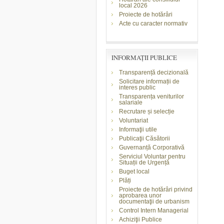
local 2026
Proiecte de hotărâri
Acte cu caracter normativ
INFORMAŢII PUBLICE
Transparență decizională
Solicitare informații de
interes public
Transparența veniturilor
salariale
Recrutare și selecție
Voluntariat
Informaţii utile
Publicaţii Căsătorii
Guvernanță Corporativă
Serviciul Voluntar pentru
Situații de Urgență
Buget local
Plăți
Proiecte de hotărâri privind
aprobarea unor
documentaţii de urbanism
Control Intern Managerial
Achiziţii Publice