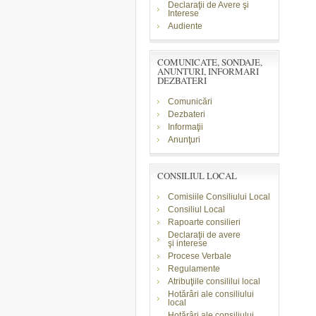
Declaraţii de Avere şi
Interese
Audiente
COMUNICATE, SONDAJE,
ANUNTURI, INFORMARI
DEZBATERI
Comunicări
Dezbateri
Informaţii
Anunţuri
CONSILIUL LOCAL
Comisiile Consiliului Local
Consiliul Local
Rapoarte consilieri
Declaraţii de avere
şi
interese
Procese Verbale
Regulamente
Atribuţiile consililui local
Hotărâri ale consiliului
local
Hotărâri ale consiliului