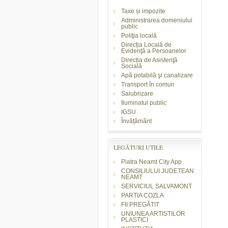
Taxe și impozite
Administrarea domeniului
public
Poliţia locală
Direcția Locală de
Evidenţă a Persoanelor
Direcția de Asistenţă
Socială
Apă potabilă şi canalizare
Transport în comun
Salubrizare
Iluminatul public
IGSU
Învățământ
LEGĂTURI UTILE
Piatra Neamt City App
CONSILIULUI JUDETEAN
NEAMT
SERVICIUL SALVAMONT
PARTIA COZLA
FII PREGĂTIT
UNIUNEA ARTISTILOR
PLASTICI