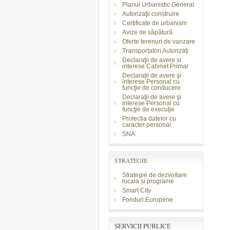
Planul Urbanistic General
Autorizaţii construire
Certificate de urbanism
Avize de săpătură
Oferte terenuri de vanzare
Transportatori Autorizați
Declaraţii de avere si
interese Cabinet Primar
Declaraţii de avere şi
interese Personal cu
funcţie de conducere
Declaraţii de avere şi
interese Personal cu
funcţie de execuţie
Protectia datelor cu
caracter personal
SNA
STRATEGIE
Strategie de dezvoltare
locala și programe
Smart City
Fonduri Europene
SERVICII PUBLICE