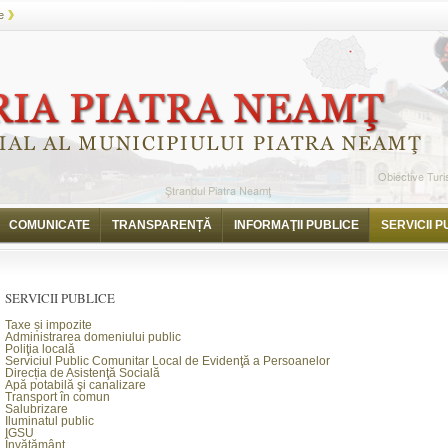
e
COMUNICATE
TRANSPARENȚĂ
INFORMAŢII PUBLICE
SERVICII P
SERVICII PUBLICE
Taxe și impozite
Administrarea domeniului public
Poliţia locală
Serviciul Public Comunitar Local de Evidenţă a Persoanelor
Direcția de Asistenţă Socială
Apă potabilă şi canalizare
Transport în comun
Salubrizare
Iluminatul public
IGSU
Învățământ