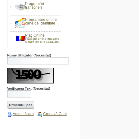
Programări
transcrieri
Programare online
carte de identitate
Plaţi Online
Plătește online impozite
şi taxe pe GHISEUL.RO
Nume Utilizator
(Necesitat)
Verificarea Text
(Necesitat)
Autentificare
Creează Cont