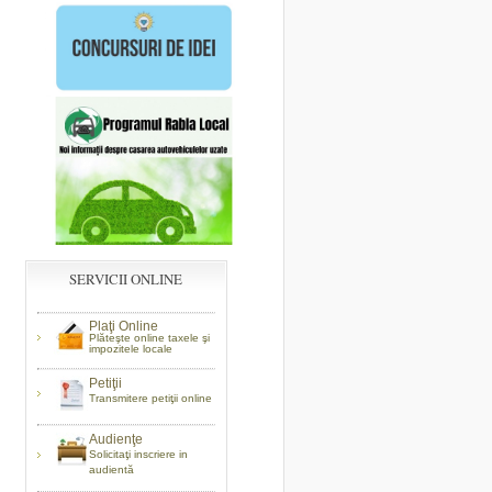
SERVICII ONLINE
Plaţi Online
Plăteşte online taxele şi
impozitele locale
Petiţii
Transmitere petiţii online
Audienţe
Solicitaţi inscriere in
audientă