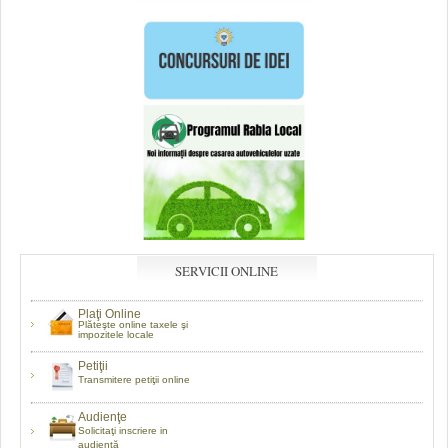
SERVICII ONLINE
Plaţi Online
Plăteşte online taxele şi
impozitele locale
Petiţii
Transmitere petiţii online
Audienţe
Solicitaţi inscriere in
audientă