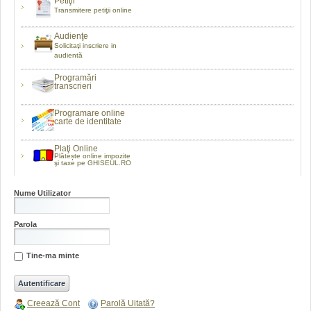
Petiţii
Transmitere petiţii online
Audienţe
Solicitaţi inscriere in
audientă
Programări
transcrieri
Programare online
carte de identitate
Plaţi Online
Plătește online impozite
şi taxe pe GHISEUL.RO
Nume Utilizator
Parola
Tine-ma minte
Creează Cont
Parolă Uitată?