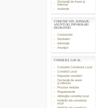
Declaraţii de Avere şi
Interese
Audiente
COMUNICATE, SONDAJE,
ANUNTURI, INFORMARI
DEZBATERI
Comunicări
Dezbateri
Informaţii
Anunţuri
CONSILIUL LOCAL
Comisiile Consiliului Local
Consiliul Local
Rapoarte consilieri
Declaraţii de avere
şi
interese
Procese Verbale
Regulamente
Atribuţiile consililui local
Hotărâri ale consiliului
local
Hotărâri ale consiliului