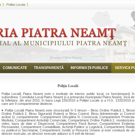
e
Politia Locala
COMUNICATE
TRANSPARENȚĂ
INFORMAŢII PUBLICE
SERVICII P
Poliția Locală
Poliția Locală Piatra Neamț este o instituție de interes public local, ce funcționează în
subordinea Consiliului Local Piatra Neamț și a primarului municipiului Piatra Neamț, încă de
la înființare, din anul 2010, în baza Legii 155/2010 a Poliției Locale și a H.G. 1332/2010 și
care are 9 compartimente distincte.
♦ Poliția Locală Piatra Neamț este structurată în 5 birouri – Birou Ordine Publică 1, Biroul
Ordine Publică 2, Birou Siguranță Rutieră și Birou Control, Birou Administrație și Control
având 11 compartimente: Compartiment Disciplina în Construcții, Compartiment Protecția
Mediului, Compartiment Activități Comerciale, Compartiment Ordine Publică 2, monitorizare
video, baza de date si Dispecerat, Compartiment Pază Bunuri, Compartiment Evidența
Persoanelor, Compartiment Contabilitate, Achiziții Publice și Logistică, Compartiment Relații
cu publicul și Secretariat, Compartiment Juridic și Resurse Umane și este condusă de un
director executiv, un director executiv adjunct și 4 șefi de birouri.