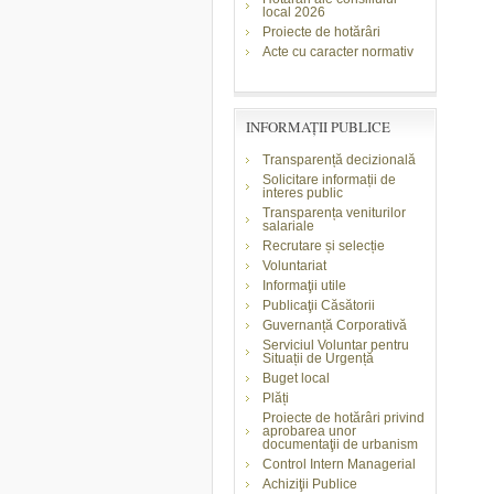
local 2026
Proiecte de hotărâri
Acte cu caracter normativ
INFORMAŢII PUBLICE
Transparență decizională
Solicitare informații de
interes public
Transparența veniturilor
salariale
Recrutare și selecție
Voluntariat
Informaţii utile
Publicaţii Căsătorii
Guvernanță Corporativă
Serviciul Voluntar pentru
Situații de Urgență
Buget local
Plăți
Proiecte de hotărâri privind
aprobarea unor
documentaţii de urbanism
Control Intern Managerial
Achiziţii Publice