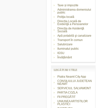
Taxe și impozite
Administrarea domeniului
public
Poliţia locală
Direcția Locală de
Evidenţă a Persoanelor
Direcția de Asistenţă
Socială
Apă potabilă şi canalizare
Transport în comun
Salubrizare
Iluminatul public
IGSU
Învățământ
LEGĂTURI UTILE
Piatra Neamt City App
CONSILIULUI JUDETEAN
NEAMT
SERVICIUL SALVAMONT
PARTIA COZLA
FII PREGĂTIT
UNIUNEA ARTISTILOR
PLASTICI