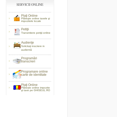
SERVICII ONLINE
Plaţi Online
Plăteşte online taxele şi
impozitele locale
Petiţii
Transmitere petiţii online
Audienţe
Solicitaţi inscriere in
audientă
Programări
transcrieri
Programare online
carte de identitate
Plaţi Online
Plătește online impozite
şi taxe pe GHISEUL.RO