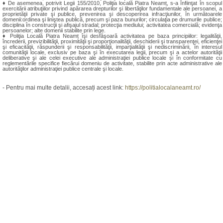
♦ De asemenea, potrivit Legii 155/2010, Poliţia locală Piatra Neamț, s-a înfiinţat în scopul
exercitării atribuţiilor privind apărarea drepturilor şi libertăţilor fundamentale ale persoanei, a
proprietăţii private şi publice, prevenirea şi descoperirea infracţiunilor, în următoarele
domenii:ordinea şi liniştea publică, precum şi paza bunurilor; circulaţia pe drumurile publice;
disciplina în construcţii şi afişajul stradal; protecţia mediului; activitatea comercială; evidenţa
persoanelor; alte domenii stabilite prin lege.
♦ Poliţia Locală Piatra Neamț îşi desfăşoară activitatea pe baza principiilor: legalităţii,
încrederii, previzibilităţii, proximităţii şi proporţionalităţii, deschiderii şi transparenţei, eficienţei
şi eficacităţii, răspunderii şi responsabilităţii, imparţialităţii şi nediscriminării, în interesul
comunităţii locale, exclusiv pe baza şi în executarea legii, precum şi a actelor autorităţii
deliberative şi ale celei executive ale administraţiei publice locale și în conformitate cu
reglementările specifice fiecărui domeniu de activitate, stabilite prin acte administrative ale
autorităţilor administraţiei publice centrale şi locale.
- Pentru mai multe detalii, accesați acest link:
https://politialocalaneamt.ro/