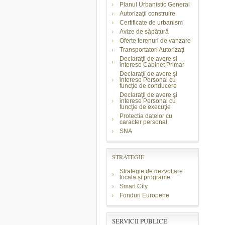
Planul Urbanistic General
Autorizaţii construire
Certificate de urbanism
Avize de săpătură
Oferte terenuri de vanzare
Transportatori Autorizați
Declaraţii de avere si
interese Cabinet Primar
Declaraţii de avere şi
interese Personal cu
funcţie de conducere
Declaraţii de avere şi
interese Personal cu
funcţie de execuţie
Protectia datelor cu
caracter personal
SNA
STRATEGIE
Strategie de dezvoltare
locala și programe
Smart City
Fonduri Europene
SERVICII PUBLICE