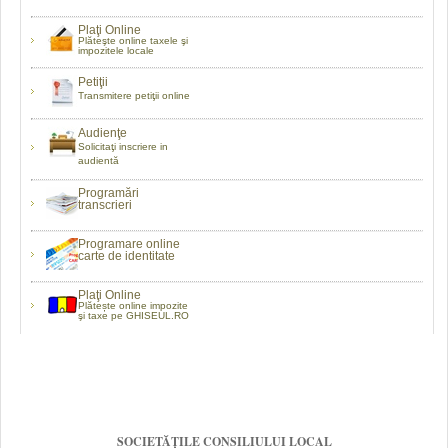
Plaţi Online
Plăteşte online taxele şi
impozitele locale
Petiţii
Transmitere petiţii online
Audienţe
Solicitaţi inscriere in
audientă
Programări
transcrieri
Programare online
carte de identitate
Plaţi Online
Plătește online impozite
şi taxe pe GHISEUL.RO
SOCIETĂȚILE CONSILIULUI LOCAL