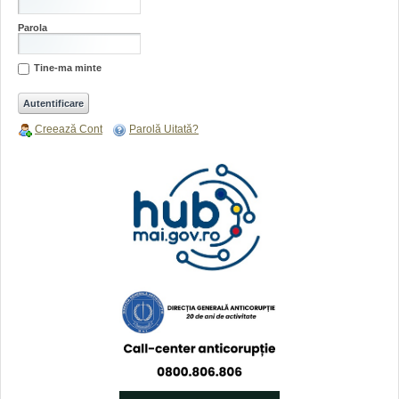
Parola
Tine-ma minte
Creează Cont
Parolă Uitată?