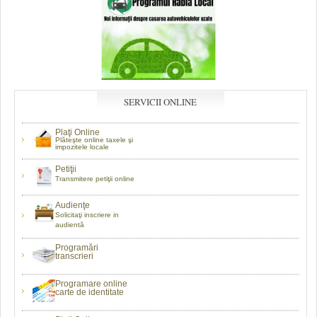
SERVICII ONLINE
Plaţi Online
Plăteşte online taxele şi
impozitele locale
Petiţii
Transmitere petiţii online
Audienţe
Solicitaţi inscriere in
audientă
Programări
transcrieri
Programare online
carte de identitate