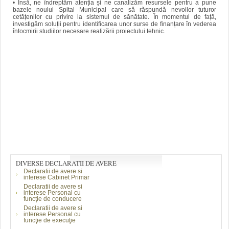
• Însă, ne îndreptăm atenția și ne canalizăm resursele pentru a pune
bazele noului Spital Municipal care să răspundă nevoilor tuturor
cetățenilor cu privire la sistemul de sănătate. În momentul de față,
investigăm soluții pentru identificarea unor surse de finanțare în vederea
întocmirii studiilor necesare realizării proiectului tehnic.
DIVERSE DECLARATII DE AVERE
Declaratii de avere si
interese Cabinet Primar
Declaratii de avere si
interese Personal cu
funcţie de conducere
Declaratii de avere si
interese Personal cu
funcţie de execuţie