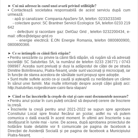
► Cui mă adresez în cazul unei avarii privind utilitățile?
• Contactează societatea responsabilă de acest serviciu după cum
urmează:
- apă și canalizare: Compania ApaServ SA, telefon: 0233/233340
- colectare gunoi: SC Brantner Servicii Ecologice SA, telefon 0233 219
642
- defecțiuni și racordare gaz: DelGaz Grid , telefon 0232200434, e-
mail: office@delgaz-grid.ro
- energie electrică: E.ON Energie Romania, telefon 0800800900,
0800800366.
► Ce se intâmplă cu câinii fără stăpân?
• Pentru sesizările cu privire la câinii fără stăpân, vă rugăm să vă adresați
societății SC Salubritas SA, la numărul de telefon 0233 236771 / 0743
098987. Aceștia sunt preluați și duși la adăpostul de căței de pe strada
Dimitrie Bolintineanu, Piatra-Neamț, unde sunt vaccinați și microcipați, iar
în funcție de starea acestora de sănătate sunt propuși spre adopție.
• Sunt multe suflete acolo ce-și caută și așteaptă cu nerăbdare un cămin
în sânul unei familii. Mai multe informații despre acești căței găsiți aici:
http://salubritas.ro/gestionare-caini-fara-stapan/
► Când se fac înscrierile la creșele de stat și care sunt documentele necesare?
• Pentru anul școlar în curs puteți oricând să depuneți cerere de înscriere
la creșă.
• Înscrierile la creșă pentru anul 2021-2022 se supun spre aprobare
Consiliului Local spre finalul fiecărui an școlar, astfel nu vă putem
comunica o dată exactă în acest moment. În ultimii ani înscrierile s-au
desfășurat în lunile mai - iunie. De aceea, după aprobarea proiectului de
hotărâre toate detaliile vor fi comunicate pe pagina de facebook a
Direcției de Asistență Socială și pe pagina de facebook a Municipiului
Piatra-Neamț.