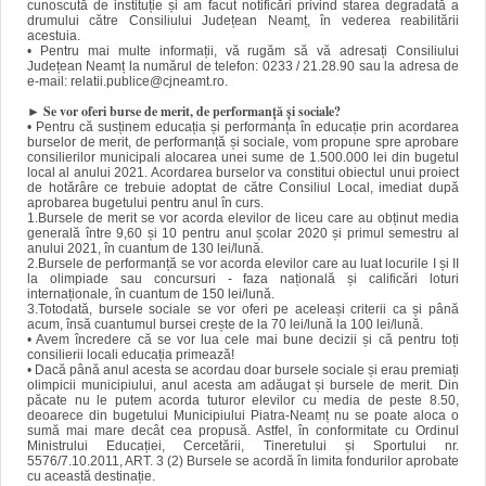
cunoscută de instituție și am facut notificări privind starea degradată a
drumului către Consiliului Județean Neamț, în vederea reabilitării
acestuia.
• Pentru mai multe informații, vă rugăm să vă adresați Consiliului
Județean Neamț la numărul de telefon: 0233 / 21.28.90 sau la adresa de
e-mail: relatii.publice@cjneamt.ro.
► Se vor oferi burse de merit, de performanță și sociale?
• Pentru că susținem educația și performanța în educație prin acordarea
burselor de merit, de performanță și sociale, vom propune spre aprobare
consilierilor municipali alocarea unei sume de 1.500.000 lei din bugetul
local al anului 2021. Acordarea burselor va constitui obiectul unui proiect
de hotărâre ce trebuie adoptat de către Consiliul Local, imediat după
aprobarea bugetului pentru anul în curs.
1.Bursele de merit se vor acorda elevilor de liceu care au obținut media
generală între 9,60 și 10 pentru anul școlar 2020 și primul semestru al
anului 2021, în cuantum de 130 lei/lună.
2.Bursele de performanță se vor acorda elevilor care au luat locurile I și II
la olimpiade sau concursuri - faza națională și calificări loturi
internaționale, în cuantum de 150 lei/lună.
3.Totodată, bursele sociale se vor oferi pe aceleași criterii ca și până
acum, însă cuantumul bursei crește de la 70 lei/lună la 100 lei/lună.
• Avem încredere că se vor lua cele mai bune decizii și că pentru toți
consilierii locali educația primează!
• Dacă până anul acesta se acordau doar bursele sociale și erau premiați
olimpicii municipiului, anul acesta am adăugat și bursele de merit. Din
păcate nu le putem acorda tuturor elevilor cu media de peste 8.50,
deoarece din bugetului Municipiului Piatra-Neamț nu se poate aloca o
sumă mai mare decât cea propusă. Astfel, în conformitate cu Ordinul
Ministrului Educației, Cercetării, Tineretului și Sportului nr.
5576/7.10.2011, ART. 3 (2) Bursele se acordă în limita fondurilor aprobate
cu această destinație.