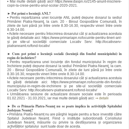
• Mai multe detalii găsiți aici! https://www.daspn.ro/2145-anunt-inscriere-
copii-la-crese-pentru-anul-scolar-2020-2021.
► Pot primi o locuință ANL?
• Pentru repartizarea unei locuințe ANL puteți depune dosarul la sediul
Primăriei Piatra-Neamţ, la cam. 20 - Biroul Gospodărie Comunală, în
zilele de luni până joi între orele 8.30-16.30, respectiv vineri între orele
8.30-14.00.
• Actele necesare pentru întocmirea dosarului cât și actualizarea acestuia
le găsiți detaliate aici: https://www.primariapn.ro/locuinte-pentru-tineri-anl-
și pe site-ul societății comerciale Locativ Serv: http://locativserv-
piatraneamt.ro/fond-locativ/
► Cum pot primi o locuință socială (locuință din fondul municipiului) în
regim de închiriere?
• Pentru repartizarea unei locuințe din fondul municipiului în regim de
închiriere puteți depune dosarul la sediul Primăriei Piatra-Neamţ, la cam.
20 - Biroul Gospodărie Comunală, în zilele de luni până joi între orele
8.30-16.30, respectiv vineri între orele 8.30-14.00.
• Actele necesare pentru intocmirea dosarului cât și actualizarea acestuia
le găsiți detaliate aici: https://www.primariapn.ro/locuinte-din-fondul-
municipiului-in-regim-de-inchiriere și pe site-ul societății comerciale
Locativ Serv: http://locativserv-piatraneamt.ro/fond-locativ/
• Următoarea sesiune de actualizare dosare sociale este în perioada
01.02.2021 - 31.03.2021, iar mai multe detalii găsiți aici:
⇒
detalii
► De ce Primaria Piatra-Neamț nu se poate implica în activitățile Spitalului
Județean Neamț?
• Primăria Piatra-Neamț nu are pârghii legale pentru a face investiții către
Spitalul Județean Neamț. Fiind o instituție subordonată Consiliului
Județean Neamț, măsurile cu privire la desfășurarea și organizarea
activităților spitalului sunt luate doar de acesta.