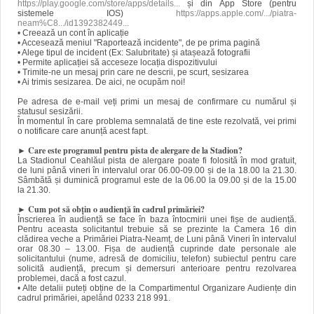
https://play.google.com/store/apps/details...
și din App Store (pentru
sistemele IOS)
https://apps.apple.com/.../piatra-
neam%C8.../id1392382449...
• Creează un cont în aplicație
• Accesează meniul "Raportează incidente", de pe prima pagină
• Alege tipul de incident (Ex: Salubritate) și atașează fotografii
• Permite aplicației să acceseze locația dispozitivului
• Trimite-ne un mesaj prin care ne descrii, pe scurt, sesizarea
• Ai trimis sesizarea. De aici, ne ocupăm noi!
Pe adresa de e-mail veți primi un mesaj de confirmare cu numărul și
statusul sesizării.
În momentul în care problema semnalată de tine este rezolvată, vei primi
o notificare care anunță acest fapt.
► Care este programul pentru pista de alergare de la Stadion?
La Stadionul Ceahlăul pista de alergare poate fi folosită în mod gratuit,
de luni până vineri în intervalul orar 06.00-09.00 și de la 18.00 la 21.30.
Sâmbătă și duminică programul este de la 06.00 la 09.00 și de la 15.00
la 21.30.
►
Cum pot să obțin o audiență în cadrul primăriei?
Înscrierea în audiență se face în baza întocmirii unei fișe de audiență.
Pentru aceasta solicitantul trebuie să se prezinte la Camera 16 din
clădirea veche a Primăriei Piatra-Neamț, de Luni până Vineri în intervalul
orar 08.30 – 13.00. Fișa de audiență cuprinde date personale ale
solicitantului (nume, adresă de domiciliu, telefon) subiectul pentru care
solicită audiență, precum și demersuri anterioare pentru rezolvarea
problemei, dacă a fost cazul.
• Alte detalii puteți obține de la Compartimentul Organizare Audiențe din
cadrul primăriei, apelând 0233 218 991.