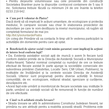
• Pentru deșeurile voluminoase sau cele provenite din construcții
Societatea Brantner pune la dispoziție contracost containere de 5 sau 8
mc. Solicitarea trebuie făcută cu minimum 24 de ore înainte la telefon
0233 219 642.
►
Cum pot fi voluntar de Piatra?
Dacă doriți să vă implicați în acțiuni umanitare, de ecologizare și protecția
mediului, în campanii sociale sau chiar în elaborarea proiectelor de
dezvoltare pe care le vom desfășura la nivelul municipiului, vă rugăm să
completați formularul de mai jos:
http://bit.ly/voluntardePiatra
Un coleg din Primărie vă va contacta în timp util în vederea participării la
activitățile din domeniile pentru care ați optat.
► Beneficiarii de ajutor social (venit minim garantat) sunt implicați în acțiuni
de interes local conform legii?
• Da. Evidența asistaților sociali apți de muncă o avem în fiecare lună
conform datelor primite de la Direcția de Asistență Socială a Municipiului
Piatra-Neamț. Tabelul nominal completat cu numărul de ore ce trebuie
efectuat de fiecare asistat în parte ajunge la societățile comerciale din
subordinea primăriei (Salubritas, Locativ Serv, CMI Urban, Publiserv), la
instituțiile de învățământ și la centrele sociale Direcția de Asistență
Socială. Ulterior sunt programați pentru diverse activități în folosul
comunității, de ex: ecologizare, măturat stradal, igenizare și curățenie,
deszăpezire etc.
• Acest fapt este urmărit și monitorizat de fiecare societate sau instituție în
parte, urmând ca asistații sociali să fie remunerați în funcție de numărul
de ore efectuate.
► Când va fi asfaltată strada Izvoare?
• Strada Izvoare se află în administrarea Consiliului Județean Neamț, iar
primăria nu are atribuții pentru a reabilita această stradă. Problema este