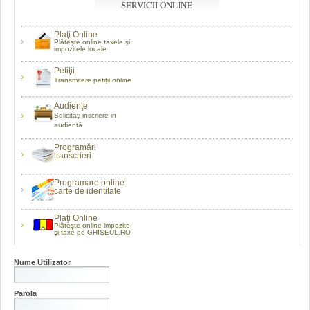
SERVICII ONLINE
Plaţi Online
Plăteşte online taxele şi
impozitele locale
Petiţii
Transmitere petiţii online
Audienţe
Solicitaţi inscriere in
audientă
Programări
transcrieri
Programare online
carte de identitate
Plaţi Online
Plătește online impozite
şi taxe pe GHISEUL.RO
Nume Utilizator
Parola