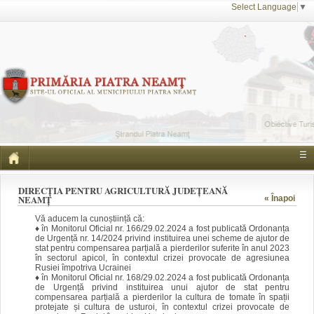
Select Language
▼
☰
DIRECȚIA PENTRU AGRICULTURĂ JUDEȚEANĂ
NEAMȚ
« Înapoi
Vă aducem la cunoștiință că:
♦ în Monitorul Oficial nr. 166/29.02.2024 a fost publicată Ordonanța
de Urgență nr. 14/2024 privind instituirea unei scheme de ajutor de
stat pentru compensarea parțială a pierderilor suferite în anul 2023
în sectorul apicol, în contextul crizei provocate de agresiunea
Rusiei împotriva Ucrainei
♦ în Monitorul Oficial nr. 168/29.02.2024 a fost publicată Ordonanța
de Urgență privind instituirea unui ajutor de stat pentru
compensarea parțială a pierderilor la cultura de tomate în spații
protejate și cultura de usturoi, în contextul crizei provocate de