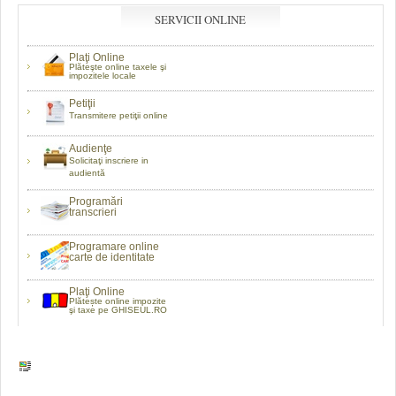
SERVICII ONLINE
Plaţi Online
Plăteşte online taxele şi
impozitele locale
Petiţii
Transmitere petiţii online
Audienţe
Solicitaţi inscriere in
audientă
Programări
transcrieri
Programare online
carte de identitate
Plaţi Online
Plătește online impozite
şi taxe pe GHISEUL.RO