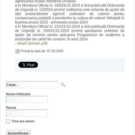
agresiunea Rusiei împotriva Ucrainei
♦ în Monitorul Oficial nr. 168/29.02.2024 a fost publicată Ordonanța
de Urgență nr. 13/2024 privind instituirea unei scheme de ajutor de
stat producătorilor agricoli cultivatori de usturoi pentru
compensarea parțială a pierderilor la cultura de usturoi înființată în
toamna anului 2023 - primavara anului 2024
♦ în Monitorul Oficial nr. 152/23.02.2024 a fost publicată Ordonanța
de Urgență nr. 150/22.02.2024 privind aprobarea schemei de
ajutor de minimis pentru aplicarea Programului de susținere a
producției de cartof de consum, în anul 2024.
-
detalii (format .pdf)
Postat la data de: 07.03.2024
Nume Utilizator
Parola
Tine-ma minte