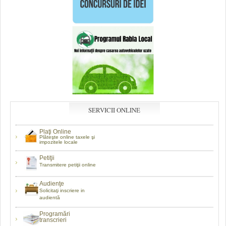
SERVICII ONLINE
Plaţi Online
Plăteşte online taxele şi
impozitele locale
Petiţii
Transmitere petiţii online
Audienţe
Solicitaţi inscriere in
audientă
Programări
transcrieri