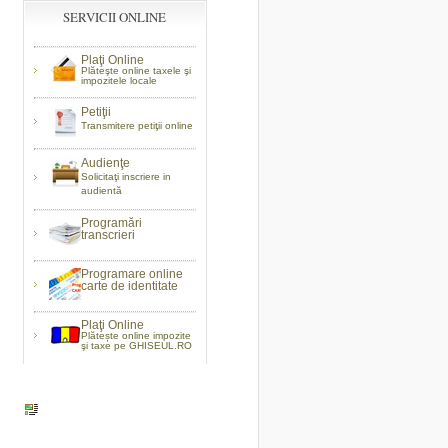
SERVICII ONLINE
Plaţi Online
Plăteşte online taxele şi
impozitele locale
Petiţii
Transmitere petiţii online
Audienţe
Solicitaţi inscriere in
audientă
Programări
transcrieri
Programare online
carte de identitate
Plaţi Online
Plătește online impozite
şi taxe pe GHISEUL.RO