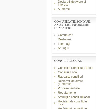
Declaraţii de Avere şi
Interese
Audiente
COMUNICATE, SONDAJE,
ANUNTURI, INFORMARI
DEZBATERI
Comunicări
Dezbateri
Informaţii
Anunţuri
CONSILIUL LOCAL
Comisiile Consiliului Local
Consiliul Local
Rapoarte consilieri
Declaraţii de avere
şi
interese
Procese Verbale
Regulamente
Atribuţiile consililui local
Hotărâri ale consiliului
local
Hotărâri ale consiliului