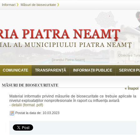
Informari
Măsuri de biosecuritate
COMUNICATE
TRANSPARENȚĂ
INFORMAŢII PUBLICE
SERVICII P
MĂSURI DE BIOSECURITATE
« Înapoi
Material informativ privind măsurile de biosecuritate ce trebuie aplicate la
nivelul exploatațiilor nonprofesionale în raport cu influența aviară
-
detalii (format .pdf)
Postat la data de: 10.03.2023