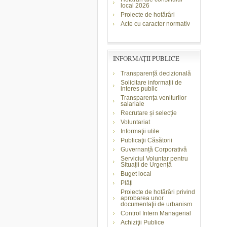
local 2026
Proiecte de hotărâri
Acte cu caracter normativ
INFORMAŢII PUBLICE
Transparență decizională
Solicitare informații de
interes public
Transparența veniturilor
salariale
Recrutare și selecție
Voluntariat
Informaţii utile
Publicaţii Căsătorii
Guvernanță Corporativă
Serviciul Voluntar pentru
Situații de Urgență
Buget local
Plăți
Proiecte de hotărâri privind
aprobarea unor
documentaţii de urbanism
Control Intern Managerial
Achiziţii Publice