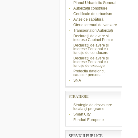
Planul Urbanistic General
Autorizaţii construire
Certificate de urbanism
Avize de săpătură
Oferte terenuri de vanzare
Transportatori Autorizați
Declaraţii de avere si
interese Cabinet Primar
Declaraţii de avere şi
interese Personal cu
funcţie de conducere
Declaraţii de avere şi
interese Personal cu
funcţie de execuţie
Protectia datelor cu
caracter personal
SNA
STRATEGIE
Strategie de dezvoltare
locala și programe
Smart City
Fonduri Europene
SERVICII PUBLICE