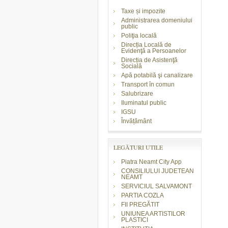
Taxe și impozite
Administrarea domeniului
public
Poliţia locală
Direcția Locală de
Evidenţă a Persoanelor
Direcția de Asistenţă
Socială
Apă potabilă şi canalizare
Transport în comun
Salubrizare
Iluminatul public
IGSU
Învățământ
LEGĂTURI UTILE
Piatra Neamt City App
CONSILIULUI JUDETEAN
NEAMT
SERVICIUL SALVAMONT
PARTIA COZLA
FII PREGĂTIT
UNIUNEA ARTISTILOR
PLASTICI