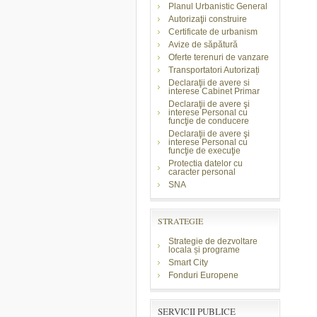
Planul Urbanistic General
Autorizaţii construire
Certificate de urbanism
Avize de săpătură
Oferte terenuri de vanzare
Transportatori Autorizați
Declaraţii de avere si
interese Cabinet Primar
Declaraţii de avere şi
interese Personal cu
funcţie de conducere
Declaraţii de avere şi
interese Personal cu
funcţie de execuţie
Protectia datelor cu
caracter personal
SNA
STRATEGIE
Strategie de dezvoltare
locala și programe
Smart City
Fonduri Europene
SERVICII PUBLICE