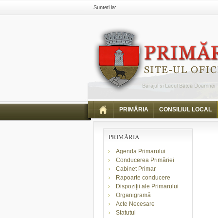
Sunteti la:
Primaria Piatra Neamt
Comunicate
Informari
Implementarea Sistemului de Garanție-Returnare
PRIMĂRIA
CONSILIUL LOCAL
PRIMĂRIA
Agenda Primarului
Conducerea Primăriei
Cabinet Primar
Rapoarte conducere
Dispoziţii ale Primarului
Organigramă
Acte Necesare
Statutul