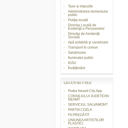
Taxe și impozite
Administrarea domeniului
public
Poliţia locală
Direcția Locală de
Evidenţă a Persoanelor
Direcția de Asistenţă
Socială
Apă potabilă şi canalizare
Transport în comun
Salubrizare
Iluminatul public
IGSU
Învățământ
LEGĂTURI UTILE
Piatra Neamt City App
CONSILIULUI JUDETEAN
NEAMT
SERVICIUL SALVAMONT
PARTIA COZLA
FII PREGĂTIT
UNIUNEA ARTISTILOR
PLASTICI