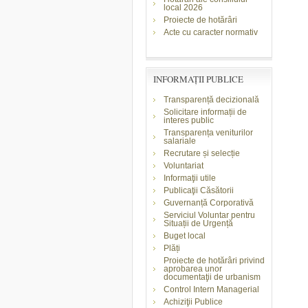
local 2026
Proiecte de hotărâri
Acte cu caracter normativ
INFORMAŢII PUBLICE
Transparență decizională
Solicitare informații de
interes public
Transparența veniturilor
salariale
Recrutare și selecție
Voluntariat
Informaţii utile
Publicaţii Căsătorii
Guvernanță Corporativă
Serviciul Voluntar pentru
Situații de Urgență
Buget local
Plăți
Proiecte de hotărâri privind
aprobarea unor
documentaţii de urbanism
Control Intern Managerial
Achiziţii Publice