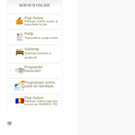
SERVICII ONLINE
Plaţi Online
Plăteşte online taxele şi
impozitele locale
Petiţii
Transmitere petiţii online
Audienţe
Solicitaţi inscriere in
audientă
Programări
transcrieri
Programare online
carte de identitate
Plaţi Online
Plătește online impozite
şi taxe pe GHISEUL.RO