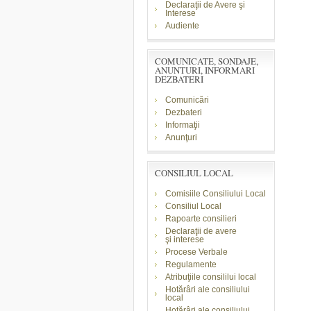
Declaraţii de Avere şi
Interese
Audiente
COMUNICATE, SONDAJE,
ANUNTURI, INFORMARI
DEZBATERI
Comunicări
Dezbateri
Informaţii
Anunţuri
CONSILIUL LOCAL
Comisiile Consiliului Local
Consiliul Local
Rapoarte consilieri
Declaraţii de avere
şi
interese
Procese Verbale
Regulamente
Atribuţiile consililui local
Hotărâri ale consiliului
local
Hotărâri ale consiliului