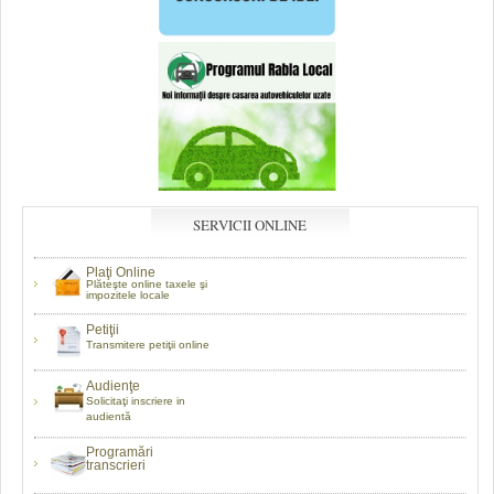
SERVICII ONLINE
Plaţi Online
Plăteşte online taxele şi
impozitele locale
Petiţii
Transmitere petiţii online
Audienţe
Solicitaţi inscriere in
audientă
Programări
transcrieri