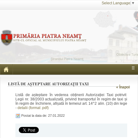
Select Language
▼
☰
LISTĂ DE AȘTEPTARE AUTORIZAȚII TAXI
« Înapoi
Listă de așteptare în vederea obținerii Autorizației Taxi potrivit
Legii nr. 38/2003 actualizată, privind transportul în regim de taxi și
în regim de închiriere, afișată în temeiul art. 14^2 alin. (10) din lege
-
detalii (format .pdf)
Postat la data de: 27.01.2022