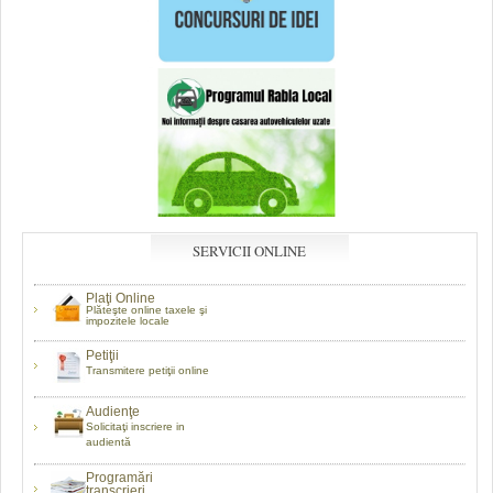
SERVICII ONLINE
Plaţi Online
Plăteşte online taxele şi
impozitele locale
Petiţii
Transmitere petiţii online
Audienţe
Solicitaţi inscriere in
audientă
Programări
transcrieri