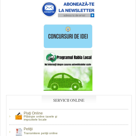
SERVICII ONLINE
Plaţi Online
Plăteşte online taxele şi
impozitele locale
Petiţii
Transmitere petiţii online