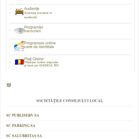
Audienţe
Solicitaţi inscriere in
audientă
Programări
transcrieri
Programare online
carte de identitate
Plaţi Online
Plătește online impozite
şi taxe pe GHISEUL.RO
SOCIETĂȚILE CONSILIULUI LOCAL
SC PUBLISERV SA
SC PARKING SA
SC SALUBRITAS SA