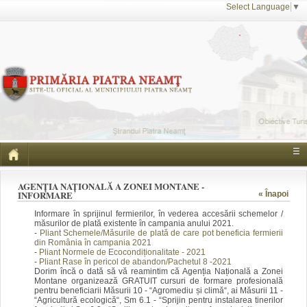
Select Language
▼
☰
AGENȚIA NAȚIONALĂ A ZONEI MONTANE -
INFORMARE
« Înapoi
Informare în sprijinul fermierilor, în vederea accesării schemelor /
măsurilor de plată existente în campania anului 2021.
-
Pliant Schemele/Măsurile de plată de care pot beneficia fermierii
din România în campania 2021
-
Pliant Normele de Ecocondiționalitate - 2021
-
Pliant Rase în pericol de abandon/Pachetul 8 -2021
Dorim încă o dată să vă reamintim că Agenția Națională a Zonei
Montane organizează GRATUIT cursuri de formare profesională
pentru beneficiarii Măsurii 10 - “Agromediu și climă“, ai Măsurii 11 -
“Agricultură ecologică“, Sm 6.1 - “Sprijin pentru instalarea tinerilor