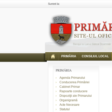
Sunteti la:
Primaria Piatra Neamt
Comunicate
Informari
PRIMĂRIA
CONSILIUL LOCAL
PRIMĂRIA
Agenda Primarului
Conducerea Primăriei
Cabinet Primar
Rapoarte conducere
Dispoziţii ale Primarului
Organigramă
Acte Necesare
Statutul