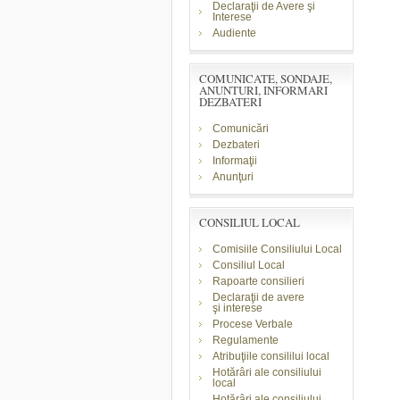
Declaraţii de Avere şi
Interese
Audiente
COMUNICATE, SONDAJE,
ANUNTURI, INFORMARI
DEZBATERI
Comunicări
Dezbateri
Informaţii
Anunţuri
CONSILIUL LOCAL
Comisiile Consiliului Local
Consiliul Local
Rapoarte consilieri
Declaraţii de avere
şi
interese
Procese Verbale
Regulamente
Atribuţiile consililui local
Hotărâri ale consiliului
local
Hotărâri ale consiliului