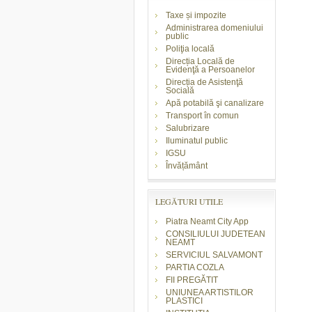
Taxe și impozite
Administrarea domeniului
public
Poliţia locală
Direcția Locală de
Evidenţă a Persoanelor
Direcția de Asistenţă
Socială
Apă potabilă şi canalizare
Transport în comun
Salubrizare
Iluminatul public
IGSU
Învățământ
LEGĂTURI UTILE
Piatra Neamt City App
CONSILIULUI JUDETEAN
NEAMT
SERVICIUL SALVAMONT
PARTIA COZLA
FII PREGĂTIT
UNIUNEA ARTISTILOR
PLASTICI