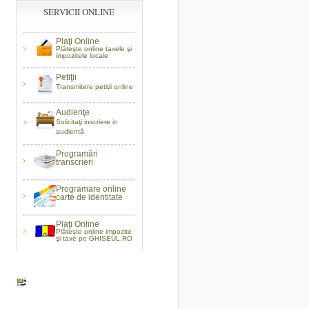
SERVICII ONLINE
Plaţi Online
Plăteşte online taxele şi
impozitele locale
Petiţii
Transmitere petiţii online
Audienţe
Solicitaţi inscriere in
audientă
Programări
transcrieri
Programare online
carte de identitate
Plaţi Online
Plătește online impozite
şi taxe pe GHISEUL.RO