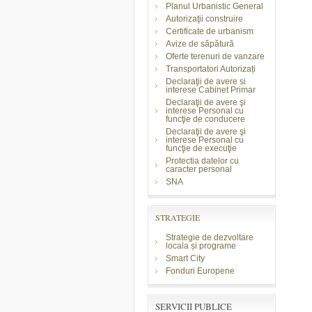
Planul Urbanistic General
Autorizaţii construire
Certificate de urbanism
Avize de săpătură
Oferte terenuri de vanzare
Transportatori Autorizați
Declaraţii de avere si
interese Cabinet Primar
Declaraţii de avere şi
interese Personal cu
funcţie de conducere
Declaraţii de avere şi
interese Personal cu
funcţie de execuţie
Protectia datelor cu
caracter personal
SNA
STRATEGIE
Strategie de dezvoltare
locala și programe
Smart City
Fonduri Europene
SERVICII PUBLICE