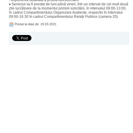
- expunerea detaliată a problemei/solicitării.
♦ Serviciul va fi prestat de luni până vineri, într-un interval de cel mult două
zile lucrătoare de la momentul primirii solicitării, în intervalul 09:00-13:00,
în cadrul Compartimentului Organizare Audiențe, respectiv în intervalul
09:00-16:30 în cadrul Compartimentului Relații Publice (camera 20).
Postat la data de: 19.03.2021