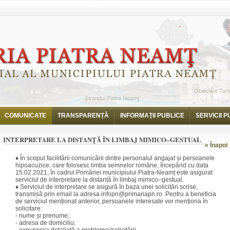
Interpretare la distanță în limbaj mimico–gestual
COMUNICATE
TRANSPARENȚĂ
INFORMAŢII PUBLICE
SERVICII P
INTERPRETARE LA DISTANȚĂ ÎN LIMBAJ MIMICO–GESTUAL
« Înapoi
♦ În scopul facilitării comunicării dintre personalul angajat și persoanele
hipoacuzice, care folosesc limba semnelor române, începând cu data
15.02.2021, în cadrul Primăriei municipiului Piatra-Neamț este asigurat
serviciul de interpretare la distanță în limbaj mimico–gestual.
♦ Serviciul de interpretare se asigură în baza unei solicitări scrise,
transmisă prin email la adresa infopn@primariapn.ro. Pentru a beneficia
de serviciul menționat anterior, persoanele interesate vor menționa în
solicitare:
- nume și prenume;
- adresa de domiciliu;