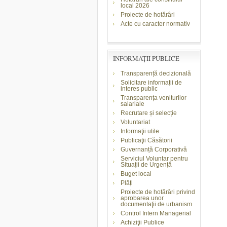
local 2026
Proiecte de hotărâri
Acte cu caracter normativ
INFORMAŢII PUBLICE
Transparență decizională
Solicitare informații de
interes public
Transparența veniturilor
salariale
Recrutare și selecție
Voluntariat
Informaţii utile
Publicaţii Căsătorii
Guvernanță Corporativă
Serviciul Voluntar pentru
Situații de Urgență
Buget local
Plăți
Proiecte de hotărâri privind
aprobarea unor
documentaţii de urbanism
Control Intern Managerial
Achiziţii Publice