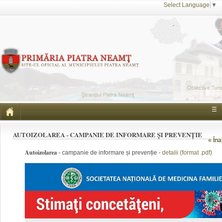
Select Language
▼
☰
AUTOIZOLAREA - CAMPANIE DE INFORMARE ȘI PREVENȚIE
« Îna
Autoizolarea
- campanie de informare și prevenție -
detalii (format .pdf)