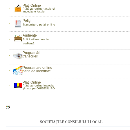
Plaţi Online
Plăteşte online taxele şi
impozitele locale
Petiţii
Transmitere petiţii online
Audienţe
Solicitaţi inscriere in
audientă
Programări
transcrieri
Programare online
carte de identitate
Plaţi Online
Plătește online impozite
şi taxe pe GHISEUL.RO
SOCIETĂȚILE CONSILIULUI LOCAL