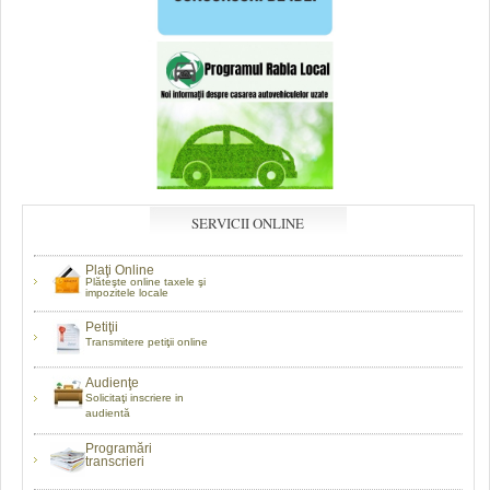
SERVICII ONLINE
Plaţi Online
Plăteşte online taxele şi
impozitele locale
Petiţii
Transmitere petiţii online
Audienţe
Solicitaţi inscriere in
audientă
Programări
transcrieri