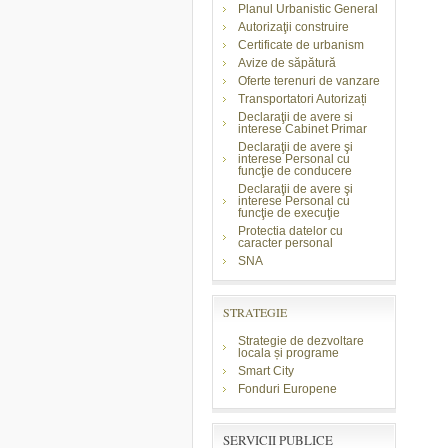
Planul Urbanistic General
Autorizaţii construire
Certificate de urbanism
Avize de săpătură
Oferte terenuri de vanzare
Transportatori Autorizați
Declaraţii de avere si
interese Cabinet Primar
Declaraţii de avere şi
interese Personal cu
funcţie de conducere
Declaraţii de avere şi
interese Personal cu
funcţie de execuţie
Protectia datelor cu
caracter personal
SNA
STRATEGIE
Strategie de dezvoltare
locala și programe
Smart City
Fonduri Europene
SERVICII PUBLICE