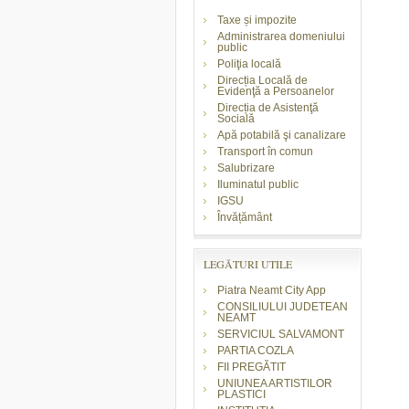
Taxe și impozite
Administrarea domeniului
public
Poliţia locală
Direcția Locală de
Evidenţă a Persoanelor
Direcția de Asistenţă
Socială
Apă potabilă şi canalizare
Transport în comun
Salubrizare
Iluminatul public
IGSU
Învățământ
LEGĂTURI UTILE
Piatra Neamt City App
CONSILIULUI JUDETEAN
NEAMT
SERVICIUL SALVAMONT
PARTIA COZLA
FII PREGĂTIT
UNIUNEA ARTISTILOR
PLASTICI