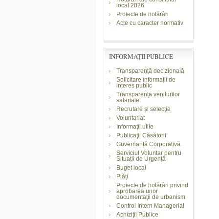
local 2026
Proiecte de hotărâri
Acte cu caracter normativ
INFORMAŢII PUBLICE
Transparență decizională
Solicitare informații de
interes public
Transparența veniturilor
salariale
Recrutare și selecție
Voluntariat
Informaţii utile
Publicaţii Căsătorii
Guvernanță Corporativă
Serviciul Voluntar pentru
Situații de Urgență
Buget local
Plăți
Proiecte de hotărâri privind
aprobarea unor
documentaţii de urbanism
Control Intern Managerial
Achiziţii Publice