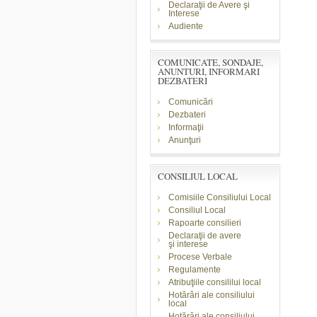
Declaraţii de Avere şi
Interese
Audiente
COMUNICATE, SONDAJE,
ANUNTURI, INFORMARI
DEZBATERI
Comunicări
Dezbateri
Informaţii
Anunţuri
CONSILIUL LOCAL
Comisiile Consiliului Local
Consiliul Local
Rapoarte consilieri
Declaraţii de avere
şi
interese
Procese Verbale
Regulamente
Atribuţiile consililui local
Hotărâri ale consiliului
local
Hotărâri ale consiliului