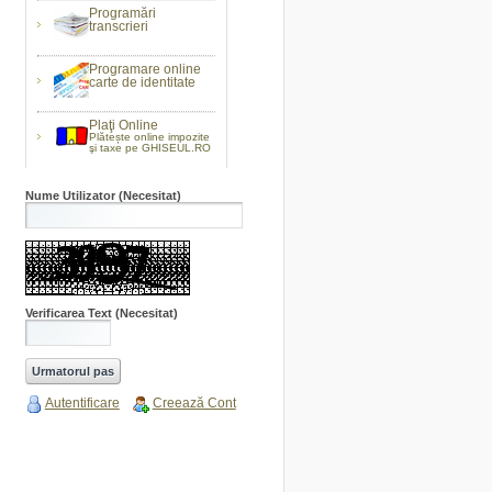
Programări
transcrieri
Programare online
carte de identitate
Plaţi Online
Plătește online impozite
şi taxe pe GHISEUL.RO
Nume Utilizator
(Necesitat)
Verificarea Text
(Necesitat)
Autentificare
Creează Cont