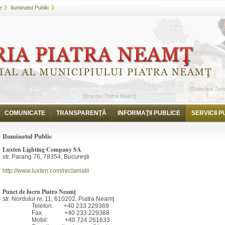
e
Iluminatul Public
COMUNICATE
TRANSPARENȚĂ
INFORMAŢII PUBLICE
SERVICII P
Iluminatul Public
Luxten Lighting Company SA
str. Parang 76, 78354, Bucureşti
http://www.luxten.com/reclamatii
Punct de lucru Piatra Neam
ţ
str. Nordului nr. 11, 610202, Piatra Neamţ
Telefon: +40 233 229369
Fax: +40 233 229368
Mobil: +40 724 261633