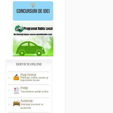
SERVICII ONLINE
Plaţi Online
Plăteşte online taxele şi
impozitele locale
Petiţii
Transmitere petiţii online
Audienţe
Solicitaţi inscriere in
audientă