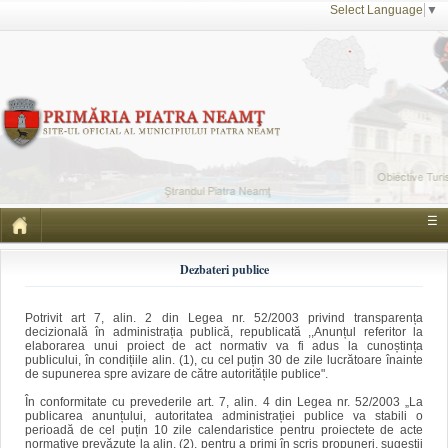
Select Language
▼
☰
Dezbateri publice
Potrivit art 7, alin. 2 din Legea nr. 52/2003 privind transparența
decizională în administrația publică, republicată ,,Anunțul referitor la
elaborarea unui proiect de act normativ va fi adus la cunoștința
publicului, în condițiile alin. (1), cu cel puțin 30 de zile lucrătoare înainte
de supunerea spre avizare de către autoritățile publice".
În conformitate cu prevederile art. 7, alin. 4 din Legea nr. 52/2003 „La
publicarea anunțului, autoritatea administrației publice va stabili o
perioadă de cel puțin 10 zile calendaristice pentru proiectete de acte
normative prevăzute la alin. (2), pentru a primi în scris propuneri, sugestii