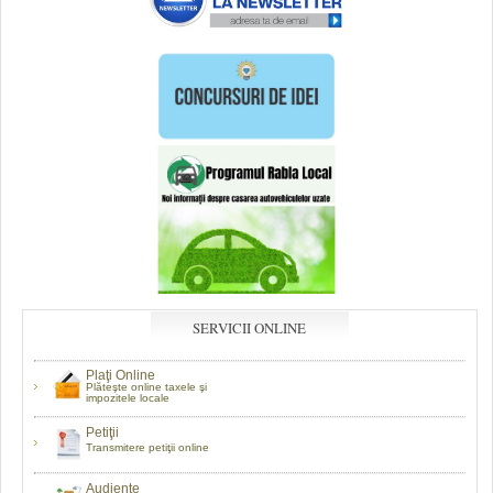
SERVICII ONLINE
Plaţi Online
Plăteşte online taxele şi
impozitele locale
Petiţii
Transmitere petiţii online
Audienţe