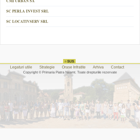
CMI URBAN SA
SC PERLA INVEST SRL
SC LOCATIVSERV SRL
Legaturi utile
Strategie
Orase Infratite
Arhiva
Contact
Copyright © Primaria Piatra Neamt. Toate drepturiile rezervate