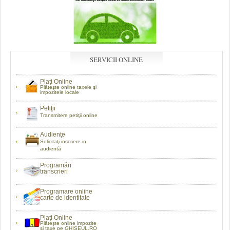
SERVICII ONLINE
Plaţi Online
Plăteşte online taxele şi
impozitele locale
Petiţii
Transmitere petiţii online
Audienţe
Solicitaţi inscriere in
audientă
Programări
transcrieri
Programare online
carte de identitate
Plaţi Online
Plătește online impozite
şi taxe pe GHISEUL.RO