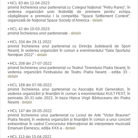
• HCL 83 din 12-04-2023
privind încheierea unui parteneriat cu Colegiul Național "Petru Rareș", în
vederea organizării unei festivități de premiere pentru echipa
câștigătoare a premiului I la competiția "Space Settlement Contest",
organizată de Național Space Society of America -
detalii
• HCL 42 din 10-03-2023
privind încheierea unor parteneriate -
detalii
• HCL 334 din 29-11-2022
privind încheierea unui parteneriat cu Direcția Județeană de Sport
Neamț, în vederea organizării în comun a evenimentului "Gala Sportului
Nemțean 2022" -
detalii
• HCL 208 din 27-07-2022
privind încheierea unui parteneriat cu Teatrul Tineretului Piatra Neamț, în
vederea organizării Festivalului de Teatru Piatra Neamț - ediția 33 -
detalii
• HCL 168 din 07-06-2022
privind încheierea unui parteneriat cu Asociația Kult Generation, în
vederea organizării și finanțării în comun a evenimentului KULT FEST, în
perioada 30-31 iulie 2022, în baza Hipica Virgil Bărbuceanu din Piatra
Neamț -
detalii
• HCL 147 din 26-05-2022
privind încheierea unui parteneriat cu Liceul de Arte "Victor Brauner"
Piatra Neamț, în vederea organizării și finanțării în comun a unui concert
extraordinar în cadrul Concursului Internațional de interpretare muzicală
Emanuel Elenescu, ediția XXX-a -
detalii
• HCL 113 din 15-04-2022