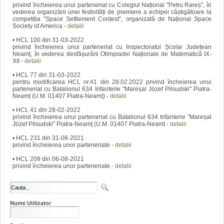
privind încheierea unui parteneriat cu Colegiul Național "Petru Rareș", în
vederea organizării unei festivități de premiere a echipei câștigătoare la
competiția "Space Settlement Contest", organizată de Național Space
Society of America -
detalii
• HCL 100 din 31-03-2022
privind încheierea unui parteneriat cu Inspectoratul Școlar Județean
Neamț, în vederea desfășurării Olimpiadei Naționale de Matematică IX-
XII -
detalii
• HCL 77 din 31-03-2022
pentru modificarea HCL nr.41 din 28.02.2022 privind încheierea unui
parteneriat cu Batalionul 634 Infanterie "Mareșal Józef Pilsudski" Piatra-
Neamț (U.M. 01407 Piatra-Neamț) -
detalii
• HCL 41 din 28-02-2022
privind încheierea unui parteneriat cu Batalionul 634 Infanterie "Mareșal
Józef Pilsudski" Piatra-Neamț (U.M. 01407 Piatra-Neamt -
detalii
• HCL 231 din 31-08-2021
privind încheierea unor parteneriate -
detalii
• HCL 209 din 06-08-2021
privind încheierea unor parteneriate -
detalii
Nume Utilizator