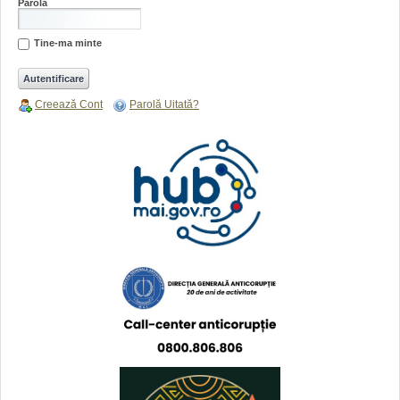
Parola
Tine-ma minte
Creează Cont
Parolă Uitată?