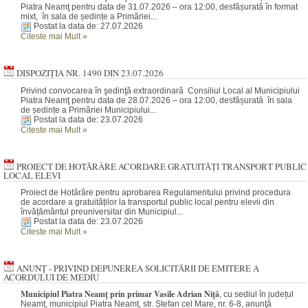
Piatra Neamţ pentru data de 31.07.2026 – ora 12:00, desfășurată în format
mixt, în sala de ședințe a Primăriei...
Postat la data de: 27.07.2026
Citeste mai Mult
»
DISPOZIȚIA NR. 1490 DIN 23.07.2026
Privind convocarea în şedinţă extraordinară Consiliul Local al Municipiului
Piatra Neamţ pentru data de 28.07.2026 – ora 12:00, desfășurată în sala
de ședințe a Primăriei Municipiului...
Postat la data de: 23.07.2026
Citeste mai Mult
»
PROIECT DE HOTĂRÂRE ACORDARE GRATUITĂȚI TRANSPORT PUBLIC
LOCAL ELEVI
Proiect de Hotărâre pentru aprobarea Regulamentului privind procedura
de acordare a gratuităților la transportul public local pentru elevii din
învățământul preuniversitar din Municipiul...
Postat la data de: 23.07.2026
Citeste mai Mult
»
ANUNȚ - PRIVIND DEPUNEREA SOLICITĂRII DE EMITERE A
ACORDULUI DE MEDIU
Municipiul Piatra Neamț prin primar Vasile Adrian Niță
, cu sediul în județul
Neamț, municipiul Piatra Neamț, str. Ștefan cel Mare, nr. 6-8, anunţă