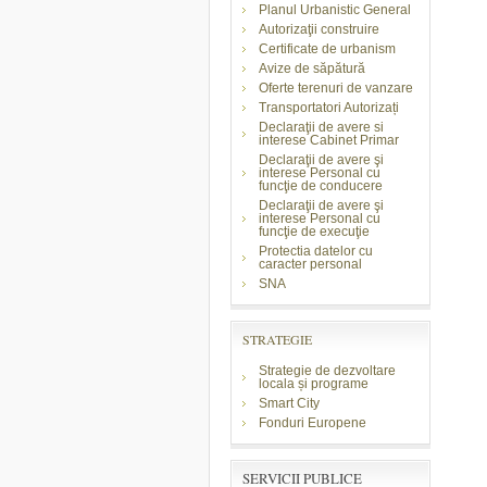
Planul Urbanistic General
Autorizaţii construire
Certificate de urbanism
Avize de săpătură
Oferte terenuri de vanzare
Transportatori Autorizați
Declaraţii de avere si
interese Cabinet Primar
Declaraţii de avere şi
interese Personal cu
funcţie de conducere
Declaraţii de avere şi
interese Personal cu
funcţie de execuţie
Protectia datelor cu
caracter personal
SNA
STRATEGIE
Strategie de dezvoltare
locala și programe
Smart City
Fonduri Europene
SERVICII PUBLICE