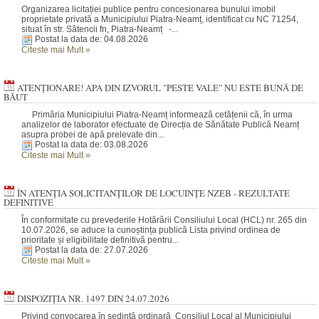
Organizarea licitației publice pentru concesionarea bunului imobil
proprietate privată a Municipiului Piatra-Neamț, identificat cu NC 71254,
situat în str. Sătencii fn, Piatra-Neamț -...
Postat la data de: 04.08.2026
Citeste mai Mult
»
ATENȚIONARE! APA DIN IZVORUL "PESTE VALE" NU ESTE BUNĂ DE
BĂUT
Primăria Municipiului Piatra-Neamț informează cetățenii că, în urma
analizelor de laborator efectuate de Direcția de Sănătate Publică Neamț
asupra probei de apă prelevate din...
Postat la data de: 03.08.2026
Citeste mai Mult
»
ÎN ATENȚIA SOLICITANȚILOR DE LOCUINȚE NZEB - REZULTATE
DEFINITIVE
În conformitate cu prevederile Hotărârii Consiliului Local (HCL) nr. 265 din
10.07.2026, se aduce la cunoștința publică Lista privind ordinea de
prioritate și eligibilitate definitivă pentru...
Postat la data de: 27.07.2026
Citeste mai Mult
»
DISPOZIȚIA NR. 1497 DIN 24.07.2026
Privind convocarea în şedinţă ordinară Consiliul Local al Municipiului