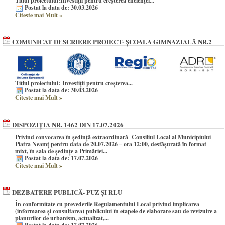
Titlul proiectului:
Investiții pentru creșterea eficienței...
Postat la data de: 30.03.2026
Citeste mai Mult
»
COMUNICAT DESCRIERE PROIECT- ȘCOALA GIMNAZIALĂ NR.2
Titlul proiectului:
Investiții pentru creșterea...
Postat la data de: 30.03.2026
Citeste mai Mult
»
DISPOZIȚIA NR. 1462 DIN 17.07.2026
Privind convocarea în şedinţă extraordinară Consiliul Local al Municipiului
Piatra Neamţ pentru data de 20.07.2026 – ora 12:00, desfășurată în format
mixt, în sala de ședințe a Primăriei...
Postat la data de: 17.07.2026
Citeste mai Mult
»
DEZBATERE PUBLICĂ- PUZ ȘI RLU
În conformitate cu prevederile Regulamentului Local privind implicarea
(informarea și consultarea) publicului în etapele de elaborare sau de revizuire a
planurilor de urbanism, actualizat,...