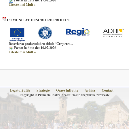
Postat la data de: 17.07.2026
Citeste mai Mult
»
COMUNICAT DESCRIERE PROIECT
Descrierea proiectului cu titlul:
“Creșterea...
Postat la data de: 16.07.2026
Citeste mai Mult
»
Legaturi utile
Strategie
Orase Infratite
Arhiva
Contact
Copyright © Primaria Piatra Neamt. Toate drepturiile rezervate