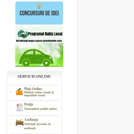
SERVICII ONLINE
Plaţi Online
Plăteşte online taxele şi
impozitele locale
Petiţii
Transmitere petiţii online
Audienţe
Solicitaţi inscriere in
audientă