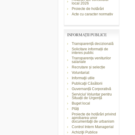
local 2026
Proiecte de hotărâri
Acte cu caracter normativ
INFORMAŢII PUBLICE
Transparență decizională
Solicitare informații de
interes public
Transparența veniturilor
salariale
Recrutare și selecție
Voluntariat
Informaţii utile
Publicaţii Căsătorii
Guvernanță Corporativă
Serviciul Voluntar pentru
Situații de Urgență
Buget local
Plăți
Proiecte de hotărâri privind
aprobarea unor
documentaţii de urbanism
Control Intern Managerial
Achiziţii Publice