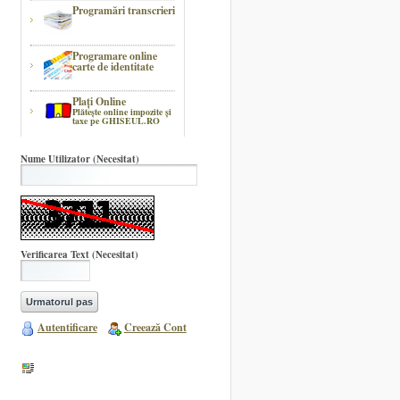
Programări transcrieri
Programare online
carte de identitate
Plaţi Online
Plătește online impozite şi
taxe pe GHISEUL.RO
Nume Utilizator
(Necesitat)
Verificarea Text
(Necesitat)
Autentificare
Creează Cont