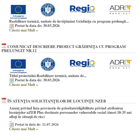
Reabilitare termică, unitate de învățământ Grădinița cu program prelungit...
Postat la data de: 30.03.2026
Citeste mai Mult
»
COMUNICAT DESCRIERE PROIECT GRĂDINIȚA CU PROGRAM
PRELUNGIT NR.12
Titlul proiectului:
Reabilitare termică, unitate de...
Postat la data de: 30.03.2026
Citeste mai Mult
»
ÎN ATENȚIA SOLICITANȚILOR DE LOCUINȚE NZEB
Anunț privind lista provizorie de prioritate/eligibilitate privind atribuirea
locuințelor nZEB Plus destinate persoanelor vulnerabile social (tineri 18-35 ani
aflați în situații de risc)
...
Postat la data de: 21.07.2026
Citeste mai Mult
»