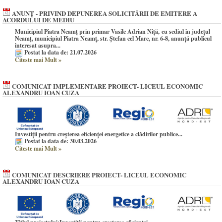
ANUNȚ - PRIVIND DEPUNEREA SOLICITĂRII DE EMITERE A
ACORDULUI DE MEDIU
Municipiul Piatra Neamț prin primar Vasile Adrian Niță
, cu sediul în județul
Neamț, municipiul Piatra Neamț, str. Ștefan cel Mare, nr. 6-8, anunţă publicul
interesat asupra...
Postat la data de: 21.07.2026
Citeste mai Mult
»
COMUNICAT IMPLEMENTARE PROIECT- LICEUL ECONOMIC
ALEXANDRU IOAN CUZA
Investiții pentru creșterea eficienței energetice a clădirilor publice...
Postat la data de: 30.03.2026
Citeste mai Mult
»
COMUNICAT DESCRIERE PROIECT- LICEUL ECONOMIC
ALEXANDRU IOAN CUZA