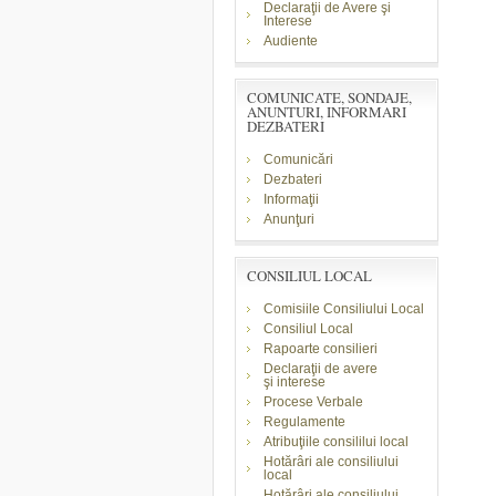
Declaraţii de Avere şi
Interese
Audiente
COMUNICATE, SONDAJE,
ANUNTURI, INFORMARI
DEZBATERI
Comunicări
Dezbateri
Informaţii
Anunţuri
CONSILIUL LOCAL
Comisiile Consiliului Local
Consiliul Local
Rapoarte consilieri
Declaraţii de avere
şi
interese
Procese Verbale
Regulamente
Atribuţiile consililui local
Hotărâri ale consiliului
local
Hotărâri ale consiliului