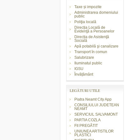
Taxe și impozite
Administrarea domeniului
public
Poliţia locală
Direcția Locală de
Evidenţă a Persoanelor
Direcția de Asistenţă
Socială
Apă potabilă şi canalizare
Transport în comun
Salubrizare
Iluminatul public
IGSU
Învățământ
LEGĂTURI UTILE
Piatra Neamt City App
CONSILIULUI JUDETEAN
NEAMT
SERVICIUL SALVAMONT
PARTIA COZLA
FII PREGĂTIT
UNIUNEA ARTISTILOR
PLASTICI