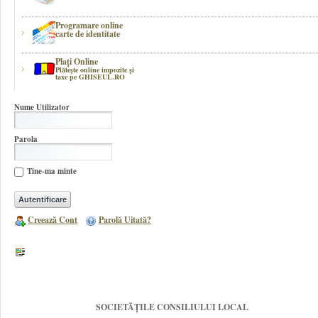
Programare online
carte de identitate
Plaţi Online
Plătește online impozite şi
taxe pe GHISEUL.RO
Nume Utilizator
Parola
Tine-ma minte
Creează Cont
Parolă Uitată?
SOCIETĂȚILE CONSILIULUI LOCAL