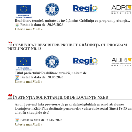
Reabilitare termică, unitate de învățământ Grădinița cu program prelungit...
Postat la data de: 30.03.2026
Citeste mai Mult
»
COMUNICAT DESCRIERE PROIECT GRĂDINIȚA CU PROGRAM
PRELUNGIT NR.12
Titlul proiectului:
Reabilitare termică, unitate de...
Postat la data de: 30.03.2026
Citeste mai Mult
»
ÎN ATENȚIA SOLICITANȚILOR DE LOCUINȚE NZEB
Anunț privind lista provizorie de prioritate/eligibilitate privind atribuirea
locuințelor nZEB Plus destinate persoanelor vulnerabile social (tineri 18-35 an
aflați în situații de risc)
...
Postat la data de: 21.07.2026
Citeste mai Mult
»