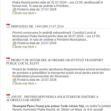
Piatra Neamţ pentru data de 31.07.2026 – ora 12:00, desfășurată în
format mixt, în sala de ședințe a Primăriei...
Postat la data de: 27.07.2026
Citeste mai Mult
»
DISPOZIȚIA NR. 1490 DIN 23.07.2026
Privind convocarea în şedinţă extraordinară Consiliul Local al
Municipiului Piatra Neamţ pentru data de 28.07.2026 – ora 12:00,
desfășurată în sala de ședințe a Primăriei Municipiului...
Postat la data de: 23.07.2026
Citeste mai Mult
»
PROIECT DE HOTĂRÂRE ACORDARE GRATUITĂȚI TRANSPORT
PUBLIC LOCAL ELEVI
Proiect de Hotărâre pentru aprobarea Regulamentului privind procedura
de acordare a gratuităților la transportul public local pentru elevii din
învățământul preuniversitar din Municipiul...
Postat la data de: 23.07.2026
Citeste mai Mult
»
ANUNȚ - PRIVIND DEPUNEREA SOLICITĂRII DE EMITERE A
ACORDULUI DE MEDIU
Municipiul Piatra Neamț prin primar Vasile Adrian Niță
, cu sediul în județul
Neamț, municipiul Piatra Neamț, str. Ștefan cel Mare, nr. 6-8, anunţă