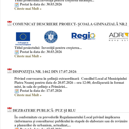
Titlul proiectului:
Investiții pentru creșterea eficienței...
Postat la data de: 30.03.2026
Citeste mai Mult
»
COMUNICAT DESCRIERE PROIECT- ȘCOALA GIMNAZIALĂ NR.2
Titlul proiectului:
Investiții pentru creșterea...
Postat la data de: 30.03.2026
Citeste mai Mult
»
DISPOZIȚIA NR. 1462 DIN 17.07.2026
Privind convocarea în şedinţă extraordinară Consiliul Local al Municipiului
Piatra Neamţ pentru data de 20.07.2026 – ora 12:00, desfășurată în format
mixt, în sala de ședințe a Primăriei...
Postat la data de: 17.07.2026
Citeste mai Mult
»
DEZBATERE PUBLICĂ- PUZ ȘI RLU
În conformitate cu prevederile Regulamentului Local privind implicarea
(informarea și consultarea) publicului în etapele de elaborare sau de revizuire
a planurilor de urbanism, actualizat,...