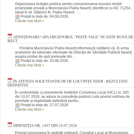
Organizarea licitației publice pentru concesionarea bunului imobil
proprietate privată a Municipiului Piatra-Neamț, identificat cu NC 71254,
situat în str. Sătencii fn, Piatra-Neamț -...
Postat la data de: 04.08.2026
Citeste mai Mult
»
ATENȚIONARE! APA DIN IZVORUL "PESTE VALE" NU ESTE BUNĂ DE
BĂUT
Primăria Municipiului Piatra-Neamț informează cetățenii că, în urma
analizelor de laborator efectuate de Direcția de Sănătate Publică Neamț
asupra probei de apă prelevate din...
Postat la data de: 03.08.2026
Citeste mai Mult
»
ÎN ATENȚIA SOLICITANȚILOR DE LOCUINȚE NZEB - REZULTATE
DEFINITIVE
În conformitate cu prevederile Hotărârii Consiliului Local (HCL) nr. 265
din 10.07.2026, se aduce la cunoștința publică Lista privind ordinea de
prioritate și eligibilitate definitivă pentru...
Postat la data de: 27.07.2026
Citeste mai Mult
»
DISPOZIȚIA NR. 1497 DIN 24.07.2026
Privind convocarea în şedinţă ordinară Consiliul Local al Municipiului