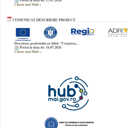
Postat la data de: 17.07.2026
Citeste mai Mult
»
COMUNICAT DESCRIERE PROIECT
Descrierea proiectului cu titlul:
“Creșterea...
Postat la data de: 16.07.2026
Citeste mai Mult
»