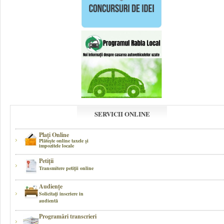
SERVICII ONLINE
Plaţi Online
Plăteşte online taxele şi
impozitele locale
Petiţii
Transmitere petiţii online
Audienţe
Solicitaţi inscriere in
audientă
Programări transcrieri