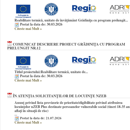
Reabilitare termică, unitate de învățământ Grădinița cu program prelungit...
Postat la data de: 30.03.2026
Citeste mai Mult
»
COMUNICAT DESCRIERE PROIECT GRĂDINIȚA CU PROGRAM
PRELUNGIT NR.12
Titlul proiectului:
Reabilitare termică, unitate de...
Postat la data de: 30.03.2026
Citeste mai Mult
»
ÎN ATENȚIA SOLICITANȚILOR DE LOCUINȚE NZEB
Anunț privind lista provizorie de prioritate/eligibilitate privind atribuirea
locuințelor nZEB Plus destinate persoanelor vulnerabile social (tineri 18-35 an
aflați în situații de risc)
...
Postat la data de: 21.07.2026
Citeste mai Mult
»