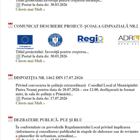
Titlul proiectului:
Investiții pentru creșterea eficienței...
Postat la data de: 30.03.2026
Citeste mai Mult
»
COMUNICAT DESCRIERE PROIECT- ȘCOALA GIMNAZIALĂ NR.2
Titlul proiectului:
Investiții pentru creșterea...
Postat la data de: 30.03.2026
Citeste mai Mult
»
DISPOZIȚIA NR. 1462 DIN 17.07.2026
Privind convocarea în şedinţă extraordinară Consiliul Local al Municipiului
Piatra Neamţ pentru data de 20.07.2026 – ora 12:00, desfășurată în format
mixt, în sala de ședințe a Primăriei...
Postat la data de: 17.07.2026
Citeste mai Mult
»
DEZBATERE PUBLICĂ- PUZ ȘI RLU
În conformitate cu prevederile Regulamentului Local privind implicarea
(informarea și consultarea) publicului în etapele de elaborare sau de revizuire
a planurilor de urbanism, actualizat,...