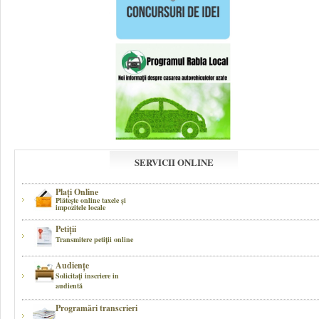
SERVICII ONLINE
Plaţi Online
Plăteşte online taxele şi
impozitele locale
Petiţii
Transmitere petiţii online
Audienţe
Solicitaţi inscriere in
audientă
Programări transcrieri