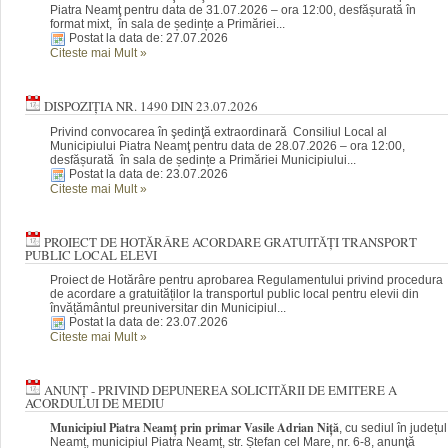
Piatra Neamţ pentru data de 31.07.2026 – ora 12:00, desfășurată în
format mixt, în sala de ședințe a Primăriei...
Postat la data de: 27.07.2026
Citeste mai Mult
»
DISPOZIȚIA NR. 1490 DIN 23.07.2026
Privind convocarea în şedinţă extraordinară Consiliul Local al
Municipiului Piatra Neamţ pentru data de 28.07.2026 – ora 12:00,
desfășurată în sala de ședințe a Primăriei Municipiului...
Postat la data de: 23.07.2026
Citeste mai Mult
»
PROIECT DE HOTĂRÂRE ACORDARE GRATUITĂȚI TRANSPORT
PUBLIC LOCAL ELEVI
Proiect de Hotărâre pentru aprobarea Regulamentului privind procedura
de acordare a gratuităților la transportul public local pentru elevii din
învățământul preuniversitar din Municipiul...
Postat la data de: 23.07.2026
Citeste mai Mult
»
ANUNȚ - PRIVIND DEPUNEREA SOLICITĂRII DE EMITERE A
ACORDULUI DE MEDIU
Municipiul Piatra Neamț prin primar Vasile Adrian Niță
, cu sediul în județul
Neamț, municipiul Piatra Neamț, str. Ștefan cel Mare, nr. 6-8, anunţă