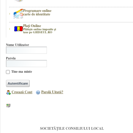
Programare online
carte de identitate
Plaţi Online
Plătește online impozite şi
taxe pe GHISEUL.RO
Nume Utilizator
Parola
Tine-ma minte
Creează Cont
Parolă Uitată?
SOCIETĂȚILE CONSILIULUI LOCAL