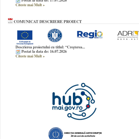
Postat la data de: 17.07.2026
Citeste mai Mult
»
COMUNICAT DESCRIERE PROIECT
Descrierea proiectului cu titlul:
“Creșterea...
Postat la data de: 16.07.2026
Citeste mai Mult
»