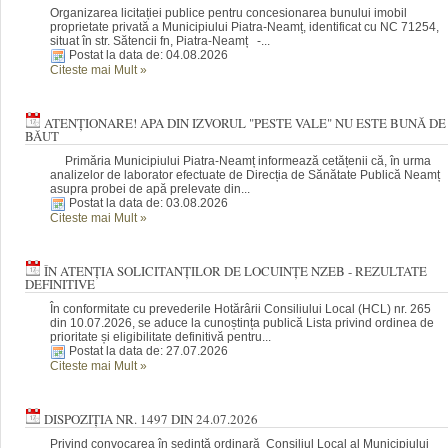
Organizarea licitației publice pentru concesionarea bunului imobil
proprietate privată a Municipiului Piatra-Neamț, identificat cu NC 71254,
situat în str. Sătencii fn, Piatra-Neamț -...
Postat la data de: 04.08.2026
Citeste mai Mult
»
ATENȚIONARE! APA DIN IZVORUL "PESTE VALE" NU ESTE BUNĂ DE
BĂUT
Primăria Municipiului Piatra-Neamț informează cetățenii că, în urma
analizelor de laborator efectuate de Direcția de Sănătate Publică Neamț
asupra probei de apă prelevate din...
Postat la data de: 03.08.2026
Citeste mai Mult
»
ÎN ATENȚIA SOLICITANȚILOR DE LOCUINȚE NZEB - REZULTATE
DEFINITIVE
În conformitate cu prevederile Hotărârii Consiliului Local (HCL) nr. 265
din 10.07.2026, se aduce la cunoștința publică Lista privind ordinea de
prioritate și eligibilitate definitivă pentru...
Postat la data de: 27.07.2026
Citeste mai Mult
»
DISPOZIȚIA NR. 1497 DIN 24.07.2026
Privind convocarea în şedinţă ordinară Consiliul Local al Municipiului