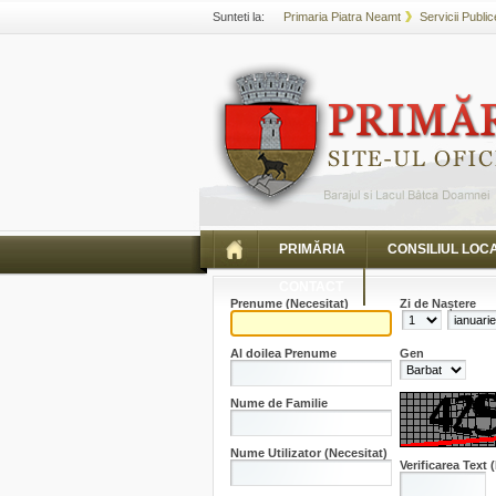
Sunteti la:
Primaria Piatra Neamt
Servicii Public
PRIMĂRIA
CONSILIUL LOC
CONTACT
Prenume
(Necesitat)
Zi de Naștere
Al doilea Prenume
Gen
Nume de Familie
Nume Utilizator
(Necesitat)
Verificarea Text
(