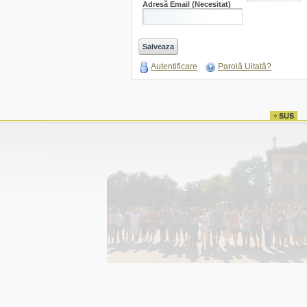
Adresă Email
(Necesitat)
Autentificare
Parolă Uitată?