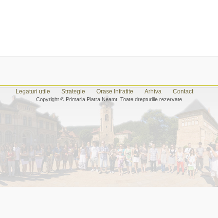
Legaturi utile
Strategie
Orase Infratite
Arhiva
Contact
Copyright © Primaria Piatra Neamt. Toate drepturiile rezervate