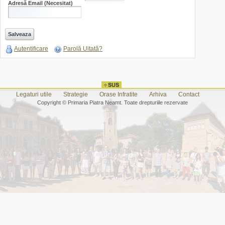
Adresă Email
(Necesitat)
Autentificare
Parolă Uitată?
Legaturi utile
Strategie
Orase Infratite
Arhiva
Contact
Copyright © Primaria Piatra Neamt. Toate drepturiile rezervate