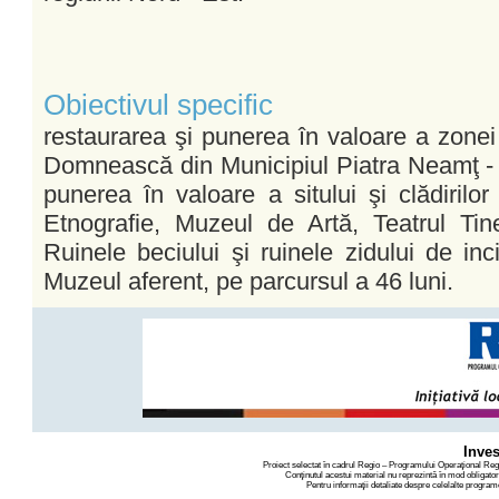
Obiectivul specific
restaurarea şi punerea în valoare a zonei 
Domnească din Municipiul Piatra Neamţ - pr
punerea în valoare a sitului şi clădiril
Etnografie, Muzeul de Artă, Teatrul Tine
Ruinele beciului şi ruinele zidului de inc
Muzeul aferent, pe parcursul a 46 luni.
Inves
Proiect selectat în cadrul Regio – Programului Operaţional Re
Conţinutul acestui material nu reprezintă în mod obligato
Pentru informaţii detaliate despre celelalte progra