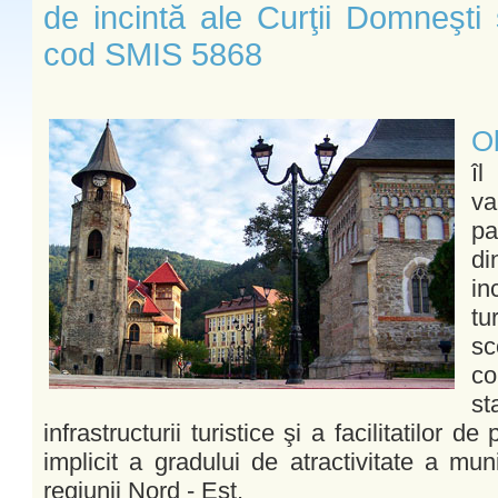
de incintă ale Curţii Domneşti 
cod SMIS 5868
Ob
îl
va
pa
di
in
tu
sc
co
st
infrastructurii turistice şi a facilitatilor de
implicit a gradului de atractivitate a mun
regiunii Nord - Est.