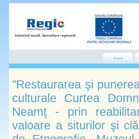
Acasă
"Restaurarea şi punerea 
culturale Curtea Domn
Neamţ - prin reabilit
valoare a siturilor şi c
de Etnografie, Muzeul d