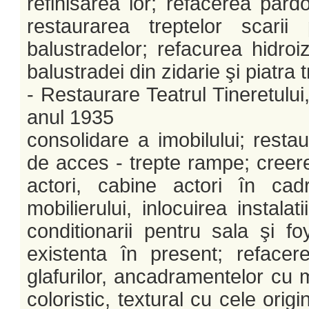
refinisarea lor; refacerea pard
restaurarea treptelor scarii 
balustradelor; refacurea hidroiz
balustradei din zidarie şi piatra t
- Restaurare Teatrul Tineretului
anul 1935
consolidare a imobilului; restau
de acces - trepte rampe; creere
actori, cabine actori în cadr
mobilierului, inlocuirea instalat
conditionarii pentru sala şi foy
existenta în present; refacere
glafurilor, ancadramentelor cu m
coloristic, textural cu cele orig