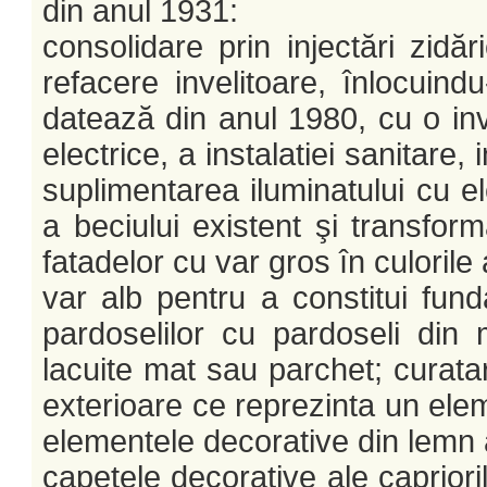
din anul 1931:
consolidare prin injectări zidări
refacere invelitoare, înlocuind
datează din anul 1980, cu o invel
electrice, a instalatiei sanitare,
suplimentarea iluminatului cu e
a beciului existent şi transfor
fatadelor cu var gros în culorile 
var alb pentru a constitui fund
pardoselilor cu pardoseli din 
lacuite mat sau parchet; curatar
exterioare ce reprezinta un ele
elementele decorative din lemn al
capetele decorative ale caprioril