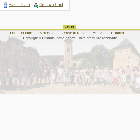
Autentificare
Creează Cont
Legaturi utile
Strategie
Orase Infratite
Arhiva
Contact
Copyright © Primaria Piatra Neamt. Toate drepturiile rezervate