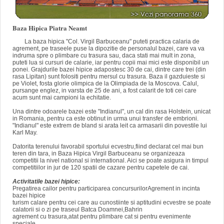
Baza Hipica Piatra Neamt
La baza hipica "Col. Virgil Barbuceanu" puteti practica calaria de
agrement, pe traseele puse la dipozitie de personalul bazei, care va va
indruma spre o plimbare cu trasura sau, daca stati mai mult in zona,
puteti lua si cursuri de calarie, iar pentru copii mai mici este disponibil un
ponei. Grajdurile bazei hipice adapostesc 30 de cai, dintre care trei (din
rasa Lipitan) sunt folositi pentru mersul cu trasura. Baza il gazduieste si
pe Violet, fosta glorie olimpica de la Olimpiada de la Moscova. Calul,
pursange englez, in varsta de 25 de ani, a fost calarit de toti cei care
acum sunt mai campioni la echitatie.
Una dintre odoarele bazei este "Indianul", un cal din rasa Holstein, unicat
in Romania, pentru ca este obtinut in urma unui transfer de embrioni.
"Indianul" este extrem de bland si arata leit ca armasarii din povestile lui
Karl May.
Datorita terenului favorabil sportului ecvestru,fiind declarat cel mai bun
teren din tara, in Baza Hipica Virgil Barbuceanu se organizeaza
competitii la nivel national si international. Aici se poate asigura in timpul
competitiilor in jur de 120 spatii de cazare pentru capetele de cai.
Activitatile bazei hipice:
Pregatirea cailor pentru participarea concursurilorAgrement in incinta
bazei hipice
turism calare pentru cei care au cunostiinte si aptitudini ecvestre se poate
calatorii si o zi pe traseul Batca Doamnei,Bahrin
agrement cu trasura,atat pentru plimbare cat si pentru evenimente
speciale