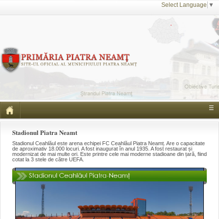
Select Language
▼
☰
Stadionul Piatra Neamt
Stadionul Ceahlăul este arena echipei FC Ceahlăul Piatra Neamț. Are o capacitate
de aproximativ 18.000 locuri. A fost inaugurat în anul 1935. A fost restaurat și
modernizat de mai multe ori. Este printre cele mai moderne stadioane din țară, fiind
cotat la 3 stele de către UEFA.