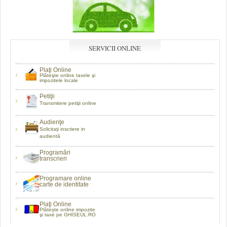
SERVICII ONLINE
Plaţi Online
Plăteşte online taxele şi
impozitele locale
Petiţii
Transmitere petiţii online
Audienţe
Solicitaţi inscriere in
audientă
Programări
transcrieri
Programare online
carte de identitate
Plaţi Online
Plătește online impozite
şi taxe pe GHISEUL.RO