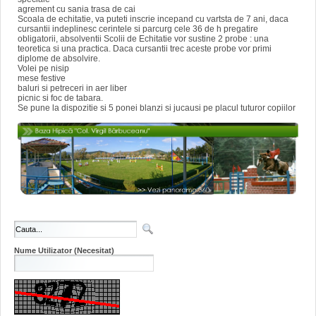
agrement cu sania trasa de cai
Scoala de echitatie, va puteti inscrie incepand cu vartsta de 7 ani, daca
cursantii indeplinesc cerintele si parcurg cele 36 de h pregatire
obligatorii, absolventii Scolii de Echitatie vor sustine 2 probe : una
teoretica si una practica. Daca cursantii trec aceste probe vor primi
diplome de absolvire.
Volei pe nisip
mese festive
baluri si petreceri in aer liber
picnic si foc de tabara.
Se pune la dispozitie si 5 ponei blanzi si jucausi pe placul tuturor copiilor
Nume Utilizator
(Necesitat)