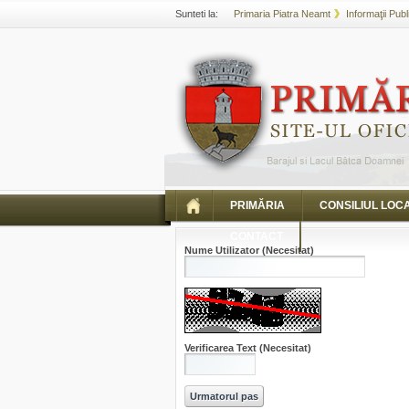
Sunteti la:
Primaria Piatra Neamt
Informaţii Publ
PRIMĂRIA
CONSILIUL LOC
CONTACT
Nume Utilizator
(Necesitat)
Verificarea Text
(Necesitat)