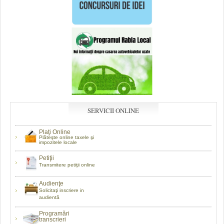
SERVICII ONLINE
Plaţi Online
Plăteşte online taxele şi
impozitele locale
Petiţii
Transmitere petiţii online
Audienţe
Solicitaţi inscriere in
audientă
Programări
transcrieri