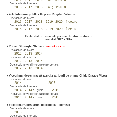
Declaraţie de interese:
2016
2017
2018
august 2018
♦
Administrator public - Puşcaşu Bogdan Valentin
Declaraţie de avere:
2016
2017
2018
2019
2020
încetare
Declaraţie de interese:
2016
2017
2018
2019
2020
încetare
Declarațiile de avere ale persoanelor din conducere
mandat 2012 - 2016
♦
Primar Gheorghe Ştefan
-
mandat încetat
Declaraţie de avere:
2012
2013
2014
Declaraţie de interese:
2012
2013
2014
Declaraţie privind interesele personale:
2012
2013
2014
♦
Viceprimar desemnat să exercite atribuţii de primar Chitic Dragoş Victor
Declaraţie de avere:
2014
2015
Declaraţie de interese:
2014
2014
august
2015
Declaraţie privind interesele personale:
2014
2014
august
2015
♦
Viceprimar Constantin Teodorescu - demisie
Declaraţie de avere:
2015
Declaraţie de interese: