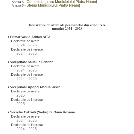
Orase infraţite cu Municipiului Piatra Neamţ
Anexa 5 -
Stema Municipiului Piatra Neamţ
Anexa 6 -
Declarațiile de avere ale persoanelor din conducere
mandat 2024 - 2028
♦
Primar Vasile-Adrian NIȚĂ
Declaraţie de avere:
2024
2025
Declaraţie de interese:
2024
2025
♦
Viceprimar Sauciuc Cristian
Declaraţie de avere:
2024
2025
Declaraţie de interese:
2024
2025
♦
Viceprimar Apopei Marius Vasile
Declaraţie de avere:
2025
Declaraţie de interese:
2025
♦
Secretar Catzaiti (Sârbu) D. Oana Roxana
Declaraţie de avere:
2024
2025
Declaraţie de interese:
2024
2025