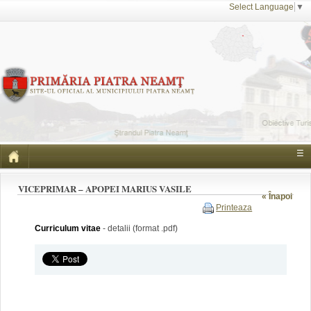
Select Language
▼
☰
VICEPRIMAR – APOPEI MARIUS VASILE
« Înapoi
Printeaza
Curriculum vitae
- detalii (format .pdf)