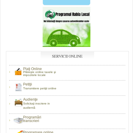
SERVICII ONLINE
Plaţi Online
Plăteşte online taxele şi
impozitele locale
Petiţii
Transmitere petiţii online
Audienţe
Solicitaţi inscriere in
audientă
Programări
transcrieri
Programare online