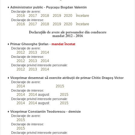
♦
Administrator public - Puşcaşu Bogdan Valentin
Declaraţie de avere:
2016
2017
2018
2019
2020
încetare
Declaraţie de interese:
2016
2017
2018
2019
2020
încetare
Declarațiile de avere ale persoanelor din conducere
mandat 2012 - 2016
♦
Primar Gheorghe Ştefan
-
mandat încetat
Declaraţie de avere:
2012
2013
2014
Declaraţie de interese:
2012
2013
2014
Declaraţie privind interesele personale:
2012
2013
2014
♦
Viceprimar desemnat să exercite atribuţii de primar Chitic Dragoş Victor
Declaraţie de avere:
2014
2015
Declaraţie de interese:
2014
2014
august
2015
Declaraţie privind interesele personale:
2014
2014
august
2015
♦
Viceprimar Constantin Teodorescu - demisie
Declaraţie de avere:
2015
Declaraţie de interese:
2015
Declaraţie privind interesele personale: