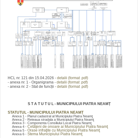
HCL nr. 121 din 15.04.2026 -
detalii (format .pdf)
- anexa nr. 1 - Organigrama -
detalii (format .pdf)
- anexa nr. 2 - Stat de funcții -
detalii (format .pdf)
S T A T U T U L - MUNICIPIULUI PIATRA NEAMȚ
STATUTUL - MUNICIPIULUI PIATRA NEAMȚ
Anexa 1 - Planul cadastral al Municipiului Piatra Neamţ
Anexa 2 - Reteaua stradala a Municipiului Piatra Neamţ
Anexa 3 - Componenta Consiliului Local Piatra Neamţ
Cetăţeni de onoare ai Municipiului Piatra Neamţ
Anexa 4 -
Orase infraţite cu Municipiului Piatra Neamţ
Anexa 5 -
Stema Municipiului Piatra Neamţ
Anexa 6 -