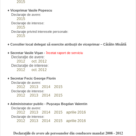
2015
♦
Viceprimar Vasile Popescu
Declaraţie de avere:
2015
Declaraţie de interese:
2015
Declaraţie privind interesele personale:
2015
♦ Consilier local delegat să exercite atribuţii de viceprimar – Cătălin Misăilă
♦
Secretar Vasile Vişan -
încetat raport de serviciu
Declaraţie de avere:
2012
oct. 2012
Declaraţie de interese:
2012
oct. 2012
♦
Secretar Fecic George Florin
Declaraţie de avere:
2012
2013
2014
2015
Declaraţie de interese:
2012
2013
2014
2015
♦
Administrator public - Puşcaşu Bogdan Valentin
Declaraţie de avere:
2012
2013
2014
2015
aprilie 2016
Declaraţie de interese:
2012
2013
2014
2015
aprilie 2016
Declarațiile de avere ale persoanelor din conducere mandat 2008 - 2012