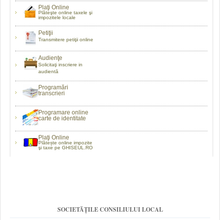
Plaţi Online
Plăteşte online taxele şi
impozitele locale
Petiţii
Transmitere petiţii online
Audienţe
Solicitaţi inscriere in
audientă
Programări
transcrieri
Programare online
carte de identitate
Plaţi Online
Plătește online impozite
şi taxe pe GHISEUL.RO
SOCIETĂȚILE CONSILIULUI LOCAL