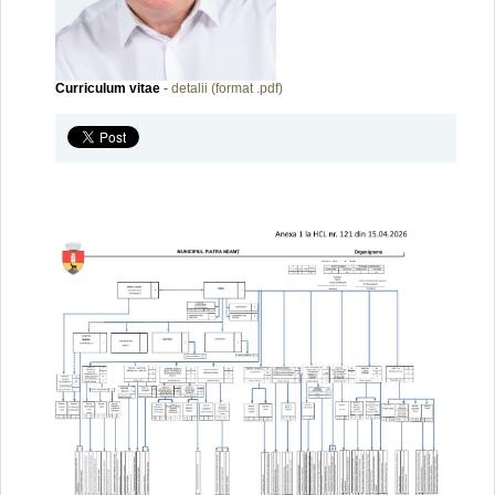
Curriculum vitae
-
detalii (format .pdf)