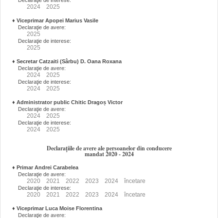
Declaraţie de interese:
2024
2025
♦
Viceprimar Apopei Marius Vasile
Declaraţie de avere:
2025
Declaraţie de interese:
2025
♦
Secretar Catzaiti (Sârbu) D. Oana Roxana
Declaraţie de avere:
2024
2025
Declaraţie de interese:
2024
2025
♦
Administrator public Chitic Dragoș Victor
Declaraţie de avere:
2024
2025
Declaraţie de interese:
2024
2025
Declarațiile de avere ale persoanelor din conducere
mandat 2020 - 2024
♦
Primar Andrei Carabelea
Declaraţie de avere:
2020
2021
2022
2023
2024
încetare
Declaraţie de interese:
2020
2021
2022
2023
2024
încetare
♦
Viceprimar Luca Moise Florentina
Declaraţie de avere: