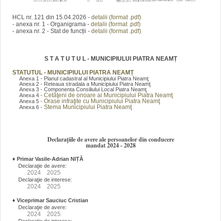
HCL nr. 121 din 15.04.2026 -
detalii (format .pdf)
- anexa nr. 1 - Organigrama -
detalii (format .pdf)
- anexa nr. 2 - Stat de funcții -
detalii (format .pdf)
S T A T U T U L - MUNICIPIULUI PIATRA NEAMȚ
STATUTUL - MUNICIPIULUI PIATRA NEAMȚ
Anexa 1 - Planul cadastral al Municipiului Piatra Neamţ
Anexa 2 - Reteaua stradala a Municipiului Piatra Neamţ
Anexa 3 - Componenta Consiliului Local Piatra Neamţ
Cetăţeni de onoare ai Municipiului Piatra Neamţ
Anexa 4 -
Orase infraţite cu Municipiului Piatra Neamţ
Anexa 5 -
Stema Municipiului Piatra Neamţ
Anexa 6 -
Declarațiile de avere ale persoanelor din conducere
mandat 2024 - 2028
♦
Primar Vasile-Adrian NIȚĂ
Declaraţie de avere:
2024
2025
Declaraţie de interese:
2024
2025
♦
Viceprimar Sauciuc Cristian
Declaraţie de avere:
2024
2025