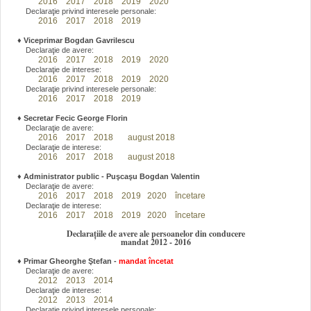
2016
2017
2018
2019
2020
Declaraţie privind interesele personale:
2016
2017
2018
2019
♦
Viceprimar Bogdan Gavrilescu
Declaraţie de avere:
2016
2017
2018
2019
2020
Declaraţie de interese:
2016
2017
2018
2019
2020
Declaraţie privind interesele personale:
2016
2017
2018
2019
♦
Secretar Fecic George Florin
Declaraţie de avere:
2016
2017
2018
august 2018
Declaraţie de interese:
2016
2017
2018
august 2018
♦
Administrator public - Puşcaşu Bogdan Valentin
Declaraţie de avere:
2016
2017
2018
2019
2020
încetare
Declaraţie de interese:
2016
2017
2018
2019
2020
încetare
Declarațiile de avere ale persoanelor din conducere
mandat 2012 - 2016
♦
Primar Gheorghe Ştefan
-
mandat încetat
Declaraţie de avere:
2012
2013
2014
Declaraţie de interese:
2012
2013
2014
Declaraţie privind interesele personale: