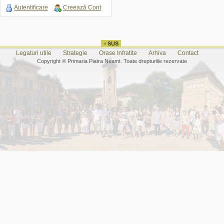
Autentificare
Creează Cont
Legaturi utile
Strategie
Orase Infratite
Arhiva
Contact
Copyright © Primaria Piatra Neamt. Toate drepturiile rezervate