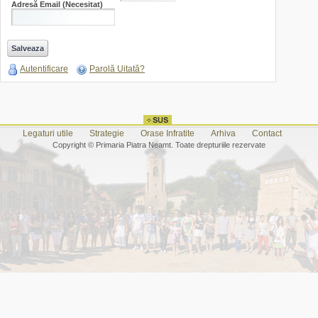
Adresă Email
(Necesitat)
Autentificare
Parolă Uitată?
Legaturi utile
Strategie
Orase Infratite
Arhiva
Contact
Copyright © Primaria Piatra Neamt. Toate drepturiile rezervate