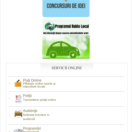
SERVICII ONLINE
Plaţi Online
Plăteşte online taxele şi
impozitele locale
Petiţii
Transmitere petiţii online
Audienţe
Solicitaţi inscriere in
audientă
Programări
transcrieri