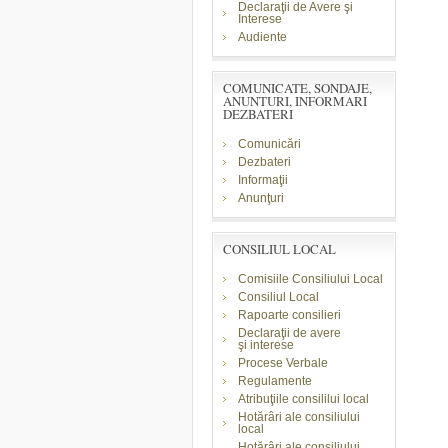
Declaraţii de Avere şi
Interese
Audiente
COMUNICATE, SONDAJE,
ANUNTURI, INFORMARI
DEZBATERI
Comunicări
Dezbateri
Informaţii
Anunţuri
CONSILIUL LOCAL
Comisiile Consiliului Local
Consiliul Local
Rapoarte consilieri
Declaraţii de avere
şi
interese
Procese Verbale
Regulamente
Atribuţiile consililui local
Hotărâri ale consiliului
local
Hotărâri ale consiliului