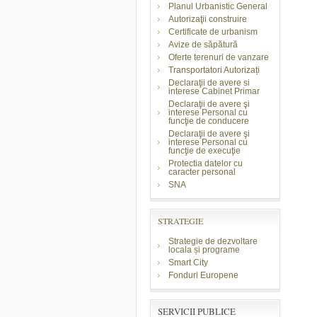
Planul Urbanistic General
Autorizaţii construire
Certificate de urbanism
Avize de săpătură
Oferte terenuri de vanzare
Transportatori Autorizați
Declaraţii de avere si
interese Cabinet Primar
Declaraţii de avere şi
interese Personal cu
funcţie de conducere
Declaraţii de avere şi
interese Personal cu
funcţie de execuţie
Protectia datelor cu
caracter personal
SNA
STRATEGIE
Strategie de dezvoltare
locala și programe
Smart City
Fonduri Europene
SERVICII PUBLICE