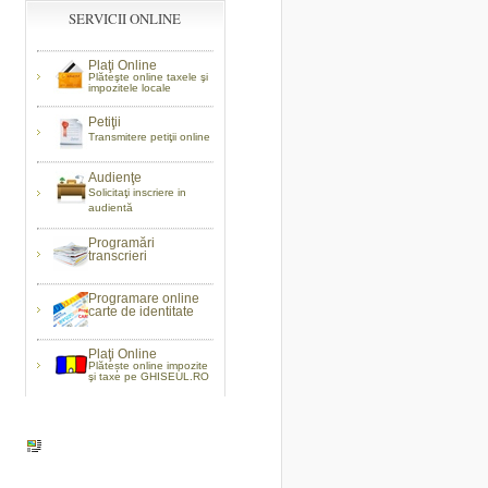
SERVICII ONLINE
Plaţi Online
Plăteşte online taxele şi
impozitele locale
Petiţii
Transmitere petiţii online
Audienţe
Solicitaţi inscriere in
audientă
Programări
transcrieri
Programare online
carte de identitate
Plaţi Online
Plătește online impozite
şi taxe pe GHISEUL.RO