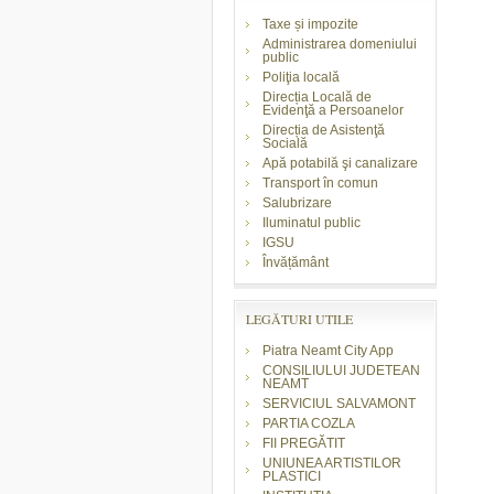
Taxe și impozite
Administrarea domeniului
public
Poliţia locală
Direcția Locală de
Evidenţă a Persoanelor
Direcția de Asistenţă
Socială
Apă potabilă şi canalizare
Transport în comun
Salubrizare
Iluminatul public
IGSU
Învățământ
LEGĂTURI UTILE
Piatra Neamt City App
CONSILIULUI JUDETEAN
NEAMT
SERVICIUL SALVAMONT
PARTIA COZLA
FII PREGĂTIT
UNIUNEA ARTISTILOR
PLASTICI