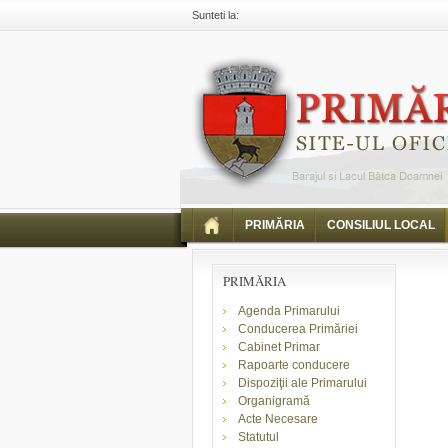
Sunteti la:
Primaria Piatra Neamt
Comunicate
Informari
Hotărârea nr.1 a Comitetului Local pentru Situații d
PRIMĂRIA
CONSILIUL LOCAL
PRIMĂRIA
Agenda Primarului
Conducerea Primăriei
Cabinet Primar
Rapoarte conducere
Dispoziţii ale Primarului
Organigramă
Acte Necesare
Statutul