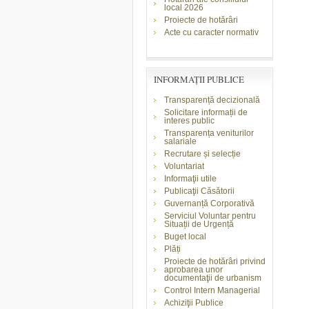
local 2026
Proiecte de hotărâri
Acte cu caracter normativ
INFORMAŢII PUBLICE
Transparență decizională
Solicitare informații de
interes public
Transparența veniturilor
salariale
Recrutare și selecție
Voluntariat
Informaţii utile
Publicaţii Căsătorii
Guvernanță Corporativă
Serviciul Voluntar pentru
Situații de Urgență
Buget local
Plăți
Proiecte de hotărâri privind
aprobarea unor
documentaţii de urbanism
Control Intern Managerial
Achiziţii Publice