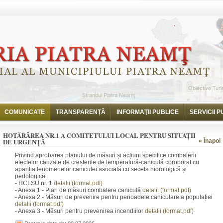
e Urgență
COMUNICATE
TRANSPARENȚĂ
INFORMAŢII PUBLICE
SERVICII P
HOTĂRÂREA NR.1 A COMITETULUI LOCAL PENTRU SITUAȚII
DE URGENȚĂ
« Înapoi
Privind aprobarea planului de măsuri și acțiuni specifice combaterii
efectelor cauzate de creșterile de temperatură-caniculă coroborat cu
apariția fenomenelor caniculei asociată cu seceta hidrologică și
pedologică.
- HCLSU nr. 1
detalii (format.pdf)
- Anexa 1 - Plan de măsuri combatere caniculă
detalii (format.pdf)
- Anexa 2 - Măsuri de prevenire pentru perioadele caniculare a populației
detalii (format.pdf)
- Anexa 3 - Măsuri pentru prevenirea incendiilor
detalii (format.pdf)