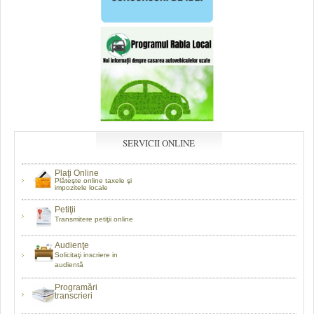
SERVICII ONLINE
Plaţi Online
Plăteşte online taxele şi
impozitele locale
Petiţii
Transmitere petiţii online
Audienţe
Solicitaţi inscriere in
audientă
Programări
transcrieri