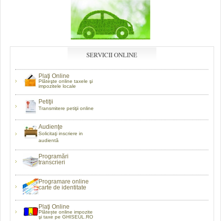
SERVICII ONLINE
Plaţi Online
Plăteşte online taxele şi
impozitele locale
Petiţii
Transmitere petiţii online
Audienţe
Solicitaţi inscriere in
audientă
Programări
transcrieri
Programare online
carte de identitate
Plaţi Online
Plătește online impozite
şi taxe pe GHISEUL.RO