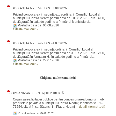
DISPOZIȚIA NR. 1543 DIN 05.08.2026
Privind convocarea în şedinţă extraordinară Consiliul Local al
Municipiului Piatra Neamţ pentru data de 10.08.2026 – ora 14:00,
desfășurată în sala de ședințe a Primăriei Municipiului...
Postat la data de: 06.08.2026
Citeste mai Mult
»
DISPOZIȚIA NR. 1497 DIN 24.07.2026
Privind convocarea în şedinţă ordinară Consiliul Local al
Municipiului Piatra Neamţ pentru data de 31.07.2026 – ora 12:00,
desfășurată în format mixt, în sala de ședințe a Primăriei...
Postat la data de: 27.07.2026
Citeste mai Mult
»
Citiți mai multe comunicări
ORGANIZARE LICITAȚIE PUBLICĂ
Organizarea licitației publice pentru concesionarea bunului imobil
proprietate privată a Municipiului Piatra-Neamț, identificat cu NC
71254, situat în str. Sătencii fn, Piatra-Neamț -
detalii (format .pdf)
Postat la data de: 04.08.2026