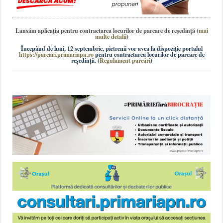
Lansăm aplicația pentru contractarea locurilor de parcare de reședință
(
mai
multe detalii
)
Începând de luni, 12 septembrie, pietrenii vor avea la dispoziție portalul
https://parcari.primariapn.ro
pentru contractarea locurilor de parcare de
reședință. (
Regulament parcări
)