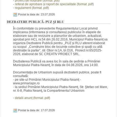
-
proiect de hotărâre (f
orm
at .pdf)
-
referat de aprobare și raport de specialitate (fo
rmat
.pdf)
-
regulament (f
orm
at .pdf)
Postat la data de: 23.07.2026
DEZBATERE PUBLICĂ- PUZ ȘI RLU
În conformitate cu prevederile Regulamentului Local privind
implicarea (informarea și consultarea) publicului în etapele de
elaborare sau de revizuire a planurilor de urbanism, actualizat,
aprobat prin HCL nr.54 din 26.02.2016, Municipiul Piatra-Neamț va
organiza Dezbatere Publică pentru ,,PUZ și RLU aferent elaborat
cu scopul „Construire bloc de locuințe colective și spații cu altă
destinație la parter”, str. Obor nr.1A, bl.O16, Proiect nr.65/2025-
2026, elaborat de SC CREATIV PROIECT SRL.
Dezbaterea Publică va avea loc în sala de ședințe a Primăriei
Municipiului Piatra-Neamț, în data de 04.08.2026, ora 14:00.
Documentația de Urbanism supusă dezbaterii publice, poate fi
consultată:
- pe site-ul Primăriei Municipiului Piatra-Neamț -
www.primariapn.ro
- la sediul Primăriei Municipiului Piatra-Neamț, Str. Ştefan cel Mare,
nr. 6-8, Piatra Neamţ, la Compartimentul Urbanism
-
detalii anunț (fo
rm
at .pdf)
Postat la data de: 17.07.2026