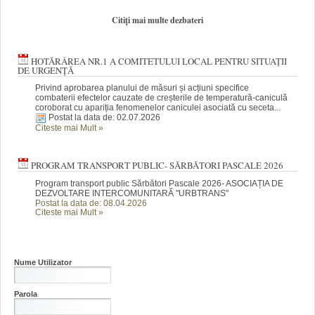
Citiți mai multe dezbateri
HOTĂRÂREA NR.1 A COMITETULUI LOCAL PENTRU SITUAȚII
DE URGENȚĂ
Privind aprobarea planului de măsuri și acțiuni specifice
combaterii efectelor cauzate de creșterile de temperatură-caniculă
coroborat cu apariția fenomenelor caniculei asociată cu seceta...
Postat la data de: 02.07.2026
Citeste mai Mult
»
PROGRAM TRANSPORT PUBLIC- SĂRBĂTORI PASCALE 2026
Program transport public Sărbători Pascale 2026- ASOCIAȚIA DE
DEZVOLTARE INTERCOMUNITARĂ "URBTRANS"
Postat la data de: 08.04.2026
Citeste mai Mult
»
Nume Utilizator
Parola