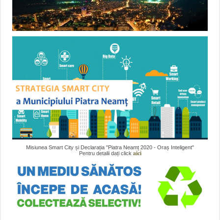
Misiunea Smart City și Declarația "Piatra Neamț 2020 - Oraș Inteligent"
aici
Pentru detalii dați click