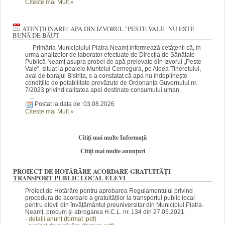
Citeste mai Mult
»
ATENȚIONARE! APA DIN IZVORUL "PESTE VALE" NU ESTE
BUNĂ DE BĂUT
Primăria Municipiului Piatra-Neamț informează cetățenii că, în
urma analizelor de laborator efectuate de Direcția de Sănătate
Publică Neamț asupra probei de apă prelevate din Izvorul „Peste
Vale”, situat la poalele Muntelui Cernegura, pe Aleea Tineretului,
aval de barajul Bistrița, s-a constatat că apa nu îndeplinește
condițiile de potabilitate prevăzute de Ordonanța Guvernului nr.
7/2023 privind calitatea apei destinate consumului uman.
...
Postat la data de: 03.08.2026
Citeste mai Mult
»
Citiți mai multe Informații
Citiți mai multe anunțuri
PROIECT DE HOTĂRÂRE ACORDARE GRATUITĂȚI
TRANSPORT PUBLIC LOCAL ELEVI
Proiect de Hotărâre pentru aprobarea Regulamentului privind
procedura de acordare a gratuităților la transportul public local
pentru elevii din învățământul preuniversitar din Municipiul Piatra-
Neamț, precum și abrogarea H.C.L. nr. 134 din 27.05.2021.
-
detalii anunț (fo
rm
at .pdf)