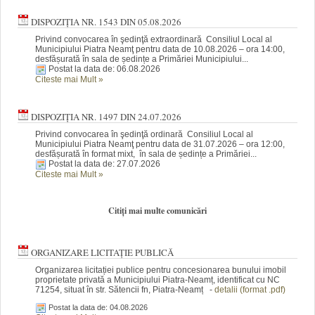
DISPOZIȚIA NR. 1543 DIN 05.08.2026
Privind convocarea în şedinţă extraordinară Consiliul Local al
Municipiului Piatra Neamţ pentru data de 10.08.2026 – ora 14:00,
desfășurată în sala de ședințe a Primăriei Municipiului...
Postat la data de: 06.08.2026
Citeste mai Mult
»
DISPOZIȚIA NR. 1497 DIN 24.07.2026
Privind convocarea în şedinţă ordinară Consiliul Local al
Municipiului Piatra Neamţ pentru data de 31.07.2026 – ora 12:00,
desfășurată în format mixt, în sala de ședințe a Primăriei...
Postat la data de: 27.07.2026
Citeste mai Mult
»
Citiți mai multe comunicări
ORGANIZARE LICITAȚIE PUBLICĂ
Organizarea licitației publice pentru concesionarea bunului imobil
proprietate privată a Municipiului Piatra-Neamț, identificat cu NC
71254, situat în str. Sătencii fn, Piatra-Neamț -
detalii (format .pdf)
Postat la data de: 04.08.2026