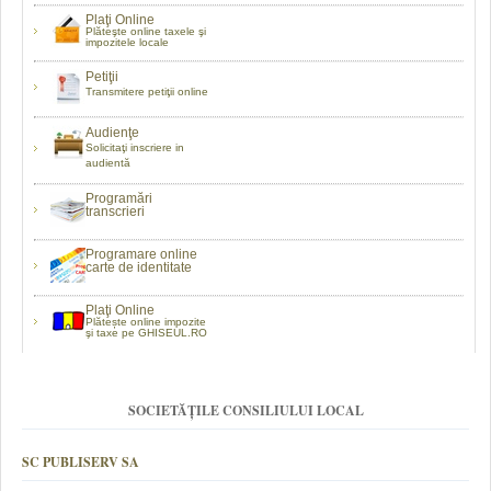
Plaţi Online
Plăteşte online taxele şi
impozitele locale
Petiţii
Transmitere petiţii online
Audienţe
Solicitaţi inscriere in
audientă
Programări
transcrieri
Programare online
carte de identitate
Plaţi Online
Plătește online impozite
şi taxe pe GHISEUL.RO
SOCIETĂȚILE CONSILIULUI LOCAL
SC PUBLISERV SA