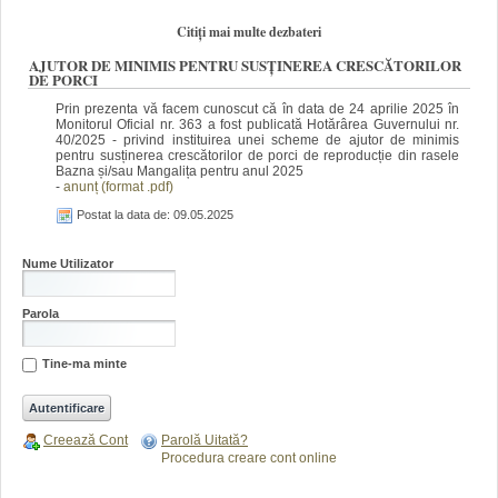
Citiți mai multe dezbateri
AJUTOR DE MINIMIS PENTRU SUSȚINEREA CRESCĂTORILOR
DE PORCI
Prin prezenta vă facem cunoscut că în data de 24 aprilie 2025 în
Monitorul Oficial nr. 363 a fost publicată Hotărârea Guvernului nr.
40/2025 - privind instituirea unei scheme de ajutor de minimis
pentru susținerea crescătorilor de porci de reproducție din rasele
Bazna și/sau Mangalița pentru anul 2025
-
anunț (format .pdf)
Postat la data de: 09.05.2025
Nume Utilizator
Parola
Tine-ma minte
Creează Cont
Parolă Uitată?
Procedura creare cont online