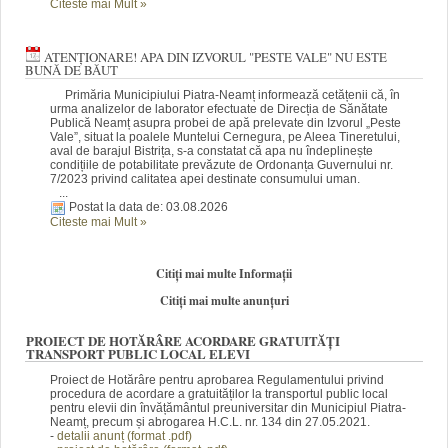
Citeste mai Mult
»
ATENȚIONARE! APA DIN IZVORUL "PESTE VALE" NU ESTE
BUNĂ DE BĂUT
Primăria Municipiului Piatra-Neamț informează cetățenii că, în
urma analizelor de laborator efectuate de Direcția de Sănătate
Publică Neamț asupra probei de apă prelevate din Izvorul „Peste
Vale”, situat la poalele Muntelui Cernegura, pe Aleea Tineretului,
aval de barajul Bistrița, s-a constatat că apa nu îndeplinește
condițiile de potabilitate prevăzute de Ordonanța Guvernului nr.
7/2023 privind calitatea apei destinate consumului uman.
...
Postat la data de: 03.08.2026
Citeste mai Mult
»
Citiți mai multe Informații
Citiți mai multe anunțuri
PROIECT DE HOTĂRÂRE ACORDARE GRATUITĂȚI
TRANSPORT PUBLIC LOCAL ELEVI
Proiect de Hotărâre pentru aprobarea Regulamentului privind
procedura de acordare a gratuităților la transportul public local
pentru elevii din învățământul preuniversitar din Municipiul Piatra-
Neamț, precum și abrogarea H.C.L. nr. 134 din 27.05.2021.
-
detalii anunț (fo
rm
at .pdf)