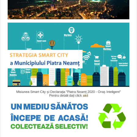
Misiunea Smart City și Declarația "Piatra Neamț 2020 - Oraș Inteligent"
aici
Pentru detalii dați click