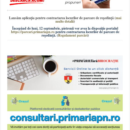
Lansăm aplicația pentru contractarea locurilor de parcare de reședință
(
mai
multe detalii
)
Începând de luni, 12 septembrie, pietrenii vor avea la dispoziție portalul
https://parcari.primariapn.ro
pentru contractarea locurilor de parcare de
reședință. (
Regulament parcări
)