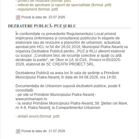
-
proiect de hotărâre (f
orm
at .pdf)
-
referat de aprobare și raport de specialitate (fo
rmat
.pdf)
-
regulament (f
orm
at .pdf)
Postat la data de: 23.07.2026
DEZBATERE PUBLICĂ- PUZ ȘI RLU
În conformitate cu prevederile Regulamentului Local privind
implicarea (informarea și consultarea) publicului în etapele de
elaborare sau de revizuire a planurilor de urbanism, actualizat,
aprobat prin HCL nr.54 din 26.02.2016, Municipiul Piatra-Neamț va
organiza Dezbatere Publică pentru ,,PUZ și RLU aferent elaborat
cu scopul „Construire bloc de locuințe colective și spații cu altă
destinație la parter”, str. Obor nr.1A, bl.O16, Proiect nr.65/2025-
2026, elaborat de SC CREATIV PROIECT SRL.
Dezbaterea Publică va avea loc în sala de ședințe a Primăriei
Municipiului Piatra-Neamț, în data de 04.08.2026, ora 14:00.
Documentația de Urbanism supusă dezbaterii publice, poate fi
consultată:
- pe site-ul Primăriei Municipiului Piatra-Neamț -
www.primariapn.ro
- la sediul Primăriei Municipiului Piatra-Neamț, Str. Ştefan cel Mare,
nr. 6-8, Piatra Neamţ, la Compartimentul Urbanism
-
detalii anunț (fo
rm
at .pdf)
Postat la data de: 17.07.2026