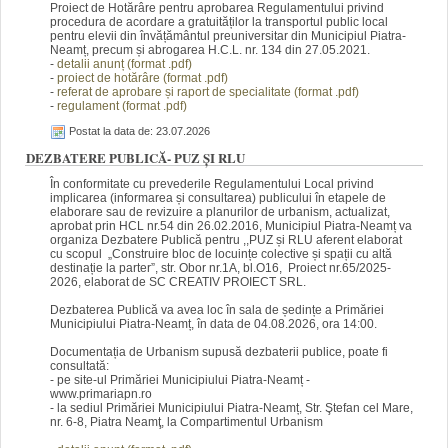
Proiect de Hotărâre pentru aprobarea Regulamentului privind
procedura de acordare a gratuităților la transportul public local
pentru elevii din învățământul preuniversitar din Municipiul Piatra-
Neamț, precum și abrogarea H.C.L. nr. 134 din 27.05.2021.
-
detalii anunț (fo
rm
at .pdf)
-
proiect de hotărâre (f
orm
at .pdf)
-
referat de aprobare și raport de specialitate (fo
rmat
.pdf)
-
regulament (f
orm
at .pdf)
Postat la data de: 23.07.2026
DEZBATERE PUBLICĂ- PUZ ȘI RLU
În conformitate cu prevederile Regulamentului Local privind
implicarea (informarea și consultarea) publicului în etapele de
elaborare sau de revizuire a planurilor de urbanism, actualizat,
aprobat prin HCL nr.54 din 26.02.2016, Municipiul Piatra-Neamț va
organiza Dezbatere Publică pentru ,,PUZ și RLU aferent elaborat
cu scopul „Construire bloc de locuințe colective și spații cu altă
destinație la parter”, str. Obor nr.1A, bl.O16, Proiect nr.65/2025-
2026, elaborat de SC CREATIV PROIECT SRL.
Dezbaterea Publică va avea loc în sala de ședințe a Primăriei
Municipiului Piatra-Neamț, în data de 04.08.2026, ora 14:00.
Documentația de Urbanism supusă dezbaterii publice, poate fi
consultată:
- pe site-ul Primăriei Municipiului Piatra-Neamț -
www.primariapn.ro
- la sediul Primăriei Municipiului Piatra-Neamț, Str. Ştefan cel Mare,
nr. 6-8, Piatra Neamţ, la Compartimentul Urbanism