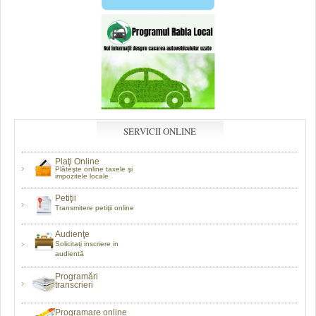
SERVICII ONLINE
Plaţi Online
Plăteşte online taxele şi
impozitele locale
Petiţii
Transmitere petiţii online
Audienţe
Solicitaţi inscriere in
audientă
Programări
transcrieri
Programare online