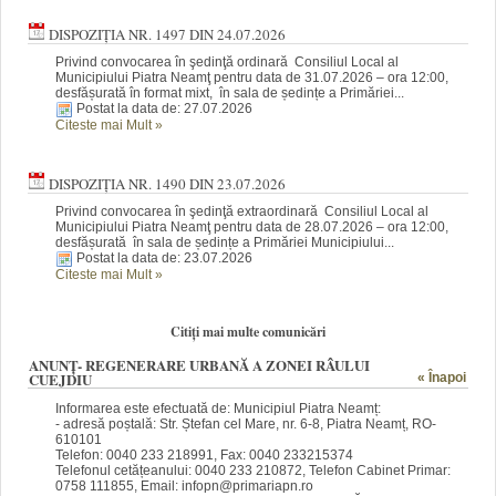
DISPOZIȚIA NR. 1497 DIN 24.07.2026
Privind convocarea în şedinţă ordinară Consiliul Local al
Municipiului Piatra Neamţ pentru data de 31.07.2026 – ora 12:00,
desfășurată în format mixt, în sala de ședințe a Primăriei...
Postat la data de: 27.07.2026
Citeste mai Mult
»
DISPOZIȚIA NR. 1490 DIN 23.07.2026
Privind convocarea în şedinţă extraordinară Consiliul Local al
Municipiului Piatra Neamţ pentru data de 28.07.2026 – ora 12:00,
desfășurată în sala de ședințe a Primăriei Municipiului...
Postat la data de: 23.07.2026
Citeste mai Mult
»
Citiți mai multe comunicări
ANUNȚ- REGENERARE URBANĂ A ZONEI RÂULUI
CUEJDIU
« Înapoi
Informarea este efectuată de: Municipiul Piatra Neamț
:
- adresă poștală: Str. Ștefan cel Mare, nr. 6-8, Piatra Neamț, RO-
610101
Telefon: 0040 233 218991, Fax: 0040 233215374
Telefonul cetățeanului: 0040 233 210872, Telefon Cabinet Primar:
0758 111855, Email: infopn@primariapn.ro