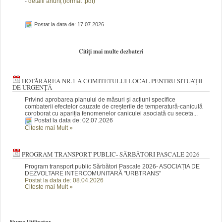
-
detalii anunț (fo
rm
at .pdf)
Postat la data de: 17.07.2026
Citiți mai multe dezbateri
HOTĂRÂREA NR.1 A COMITETULUI LOCAL PENTRU SITUAȚII
DE URGENȚĂ
Privind aprobarea planului de măsuri și acțiuni specifice
combaterii efectelor cauzate de creșterile de temperatură-caniculă
coroborat cu apariția fenomenelor caniculei asociată cu seceta...
Postat la data de: 02.07.2026
Citeste mai Mult
»
PROGRAM TRANSPORT PUBLIC- SĂRBĂTORI PASCALE 2026
Program transport public Sărbători Pascale 2026- ASOCIAȚIA DE
DEZVOLTARE INTERCOMUNITARĂ "URBTRANS"
Postat la data de: 08.04.2026
Citeste mai Mult
»
Nume Utilizator