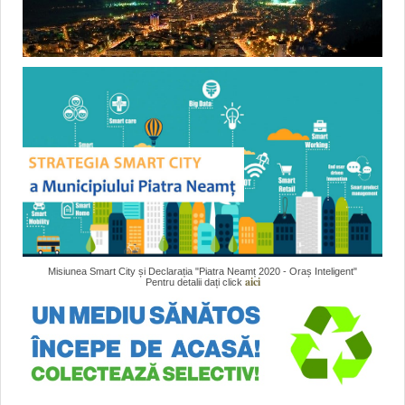
Misiunea Smart City și Declarația "Piatra Neamț 2020 - Oraș Inteligent"
aici
Pentru detalii dați click