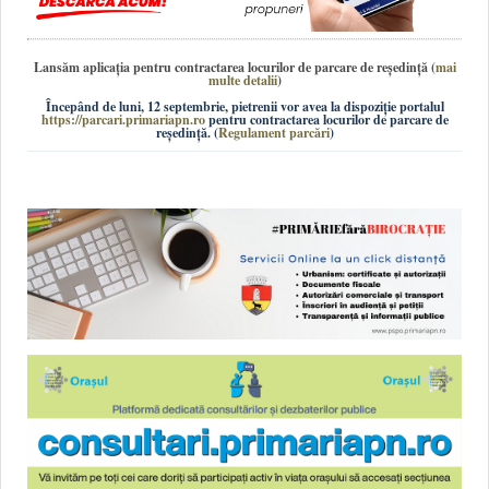
Lansăm aplicația pentru contractarea locurilor de parcare de reședință
(
mai
multe detalii
)
Începând de luni, 12 septembrie, pietrenii vor avea la dispoziție portalul
https://parcari.primariapn.ro
pentru contractarea locurilor de parcare de
reședință. (
Regulament parcări
)