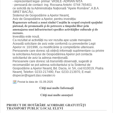
- reprezentant legal- primar: VASILE- ADRIAN NIȚĂ
- persoană de contact- ing. Rocsana Antohi- 0744 765401
ce solicită de la Administrația Națională "Apele Române", A.B.A.
SIRET BACĂU,
Sistemul de Gospodărire a Apelor Neamț,
Aviz de Gospodărire a Apelor, pentru investiția:
Regenerare urbană a zonei râului Cuejdiu în scopul creșterii spațiului
pietonal, de promenadă și de petrecere a timpului liber prin
amenajarea unei infrastructuri specifice activităților culturale și de
recreere.
Investiția este nouă.
Ca rezultat al activității nu vor rezulta ape uzate menajere.
Această solicitare de aviz este conformă cu prevederile Legii
Apelor nr. 10/1996, cu modificările și completările ulterioare.
Persoanele care doresc să obțină informații suplimentare cu privire
la solicitarea Avizului de Gospodărirea Apelor pot contacta
solicitantul de aviz la adresa menționată.
Persoanele care doresc să transmită observații, sugestii și
recomandări se pot adresa solicitantului și la Sistemul de
Gospodărire a Apelor Neamț, Bd. Dacia, nr. 5A, cod 610019, Piatra
Neamț, Telefon: 0233-217490, Fax: 0233-213970, E-mail:
dispecer@sgant.das.rowater.ro
Postat la data de: 01.09.2025
Citiți mai multe Informații
Citiți mai multe anunțuri
PROIECT DE HOTĂRÂRE ACORDARE GRATUITĂȚI
TRANSPORT PUBLIC LOCAL ELEVI