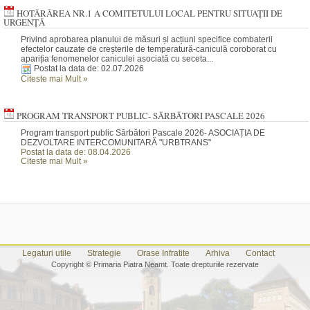
HOTĂRÂREA NR.1 A COMITETULUI LOCAL PENTRU SITUAȚII DE
URGENȚĂ
Privind aprobarea planului de măsuri și acțiuni specifice combaterii
efectelor cauzate de creșterile de temperatură-caniculă coroborat cu
apariția fenomenelor caniculei asociată cu seceta...
Postat la data de: 02.07.2026
Citeste mai Mult
»
PROGRAM TRANSPORT PUBLIC- SĂRBĂTORI PASCALE 2026
Program transport public Sărbători Pascale 2026- ASOCIAȚIA DE
DEZVOLTARE INTERCOMUNITARĂ "URBTRANS"
Postat la data de: 08.04.2026
Citeste mai Mult
»
Legaturi utile
Strategie
Orase Infratite
Arhiva
Contact
Copyright © Primaria Piatra Neamt. Toate drepturiile rezervate