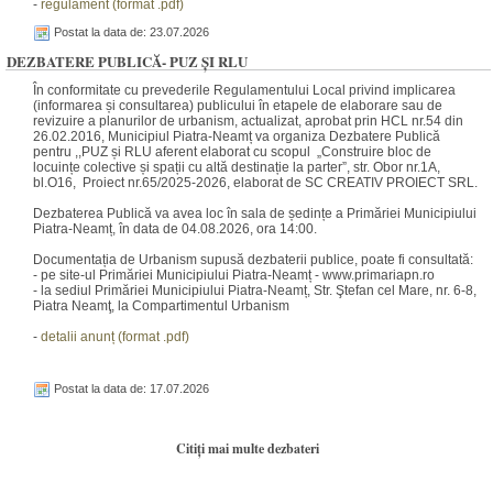
-
regulament (f
orm
at .pdf)
Postat la data de: 23.07.2026
DEZBATERE PUBLICĂ- PUZ ȘI RLU
În conformitate cu prevederile Regulamentului Local privind implicarea
(informarea și consultarea) publicului în etapele de elaborare sau de
revizuire a planurilor de urbanism, actualizat, aprobat prin HCL nr.54 din
26.02.2016, Municipiul Piatra-Neamț va organiza Dezbatere Publică
pentru ,,PUZ și RLU aferent elaborat cu scopul „Construire bloc de
locuințe colective și spații cu altă destinație la parter”, str. Obor nr.1A,
bl.O16, Proiect nr.65/2025-2026, elaborat de SC CREATIV PROIECT SRL.
Dezbaterea Publică va avea loc în sala de ședințe a Primăriei Municipiului
Piatra-Neamț, în data de 04.08.2026, ora 14:00.
Documentația de Urbanism supusă dezbaterii publice, poate fi consultată:
- pe site-ul Primăriei Municipiului Piatra-Neamț - www.primariapn.ro
- la sediul Primăriei Municipiului Piatra-Neamț, Str. Ştefan cel Mare, nr. 6-8,
Piatra Neamţ, la Compartimentul Urbanism
-
detalii anunț (fo
rm
at .pdf)
Postat la data de: 17.07.2026
Citiți mai multe dezbateri