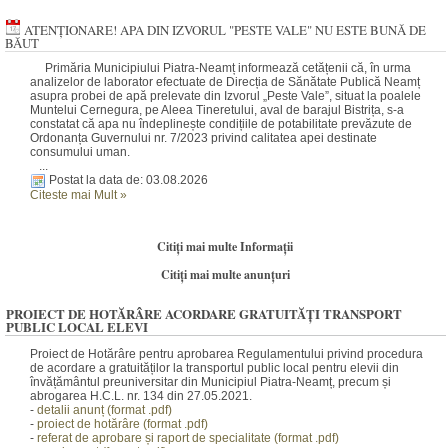
ATENȚIONARE! APA DIN IZVORUL "PESTE VALE" NU ESTE BUNĂ DE
BĂUT
Primăria Municipiului Piatra-Neamț informează cetățenii că, în urma
analizelor de laborator efectuate de Direcția de Sănătate Publică Neamț
asupra probei de apă prelevate din Izvorul „Peste Vale”, situat la poalele
Muntelui Cernegura, pe Aleea Tineretului, aval de barajul Bistrița, s-a
constatat că apa nu îndeplinește condițiile de potabilitate prevăzute de
Ordonanța Guvernului nr. 7/2023 privind calitatea apei destinate
consumului uman.
...
Postat la data de: 03.08.2026
Citeste mai Mult
»
Citiți mai multe Informații
Citiți mai multe anunțuri
PROIECT DE HOTĂRÂRE ACORDARE GRATUITĂȚI TRANSPORT
PUBLIC LOCAL ELEVI
Proiect de Hotărâre pentru aprobarea Regulamentului privind procedura
de acordare a gratuităților la transportul public local pentru elevii din
învățământul preuniversitar din Municipiul Piatra-Neamț, precum și
abrogarea H.C.L. nr. 134 din 27.05.2021.
-
detalii anunț (fo
rm
at .pdf)
-
proiect de hotărâre (f
orm
at .pdf)
-
referat de aprobare și raport de specialitate (fo
rmat
.pdf)