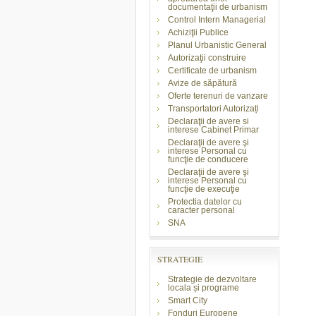
documentaţii de urbanism
Control Intern Managerial
Achiziţii Publice
Planul Urbanistic General
Autorizaţii construire
Certificate de urbanism
Avize de săpătură
Oferte terenuri de vanzare
Transportatori Autorizați
Declaraţii de avere si
interese Cabinet Primar
Declaraţii de avere şi
interese Personal cu
funcţie de conducere
Declaraţii de avere şi
interese Personal cu
funcţie de execuţie
Protectia datelor cu
caracter personal
SNA
STRATEGIE
Strategie de dezvoltare
locala și programe
Smart City
Fonduri Europene