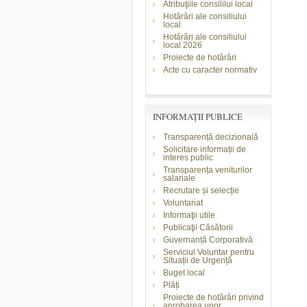
Atribuţiile consililui local
Hotărâri ale consiliului
local
Hotărâri ale consiliului
local 2026
Proiecte de hotărâri
Acte cu caracter normativ
INFORMAŢII PUBLICE
Transparență decizională
Solicitare informații de
interes public
Transparența veniturilor
salariale
Recrutare și selecție
Voluntariat
Informaţii utile
Publicaţii Căsătorii
Guvernanță Corporativă
Serviciul Voluntar pentru
Situații de Urgență
Buget local
Plăți
Proiecte de hotărâri privind
aprobarea unor