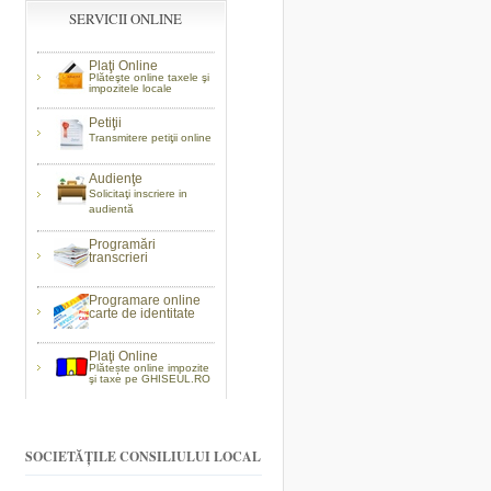
SERVICII ONLINE
Plaţi Online
Plăteşte online taxele şi
impozitele locale
Petiţii
Transmitere petiţii online
Audienţe
Solicitaţi inscriere in
audientă
Programări
transcrieri
Programare online
carte de identitate
Plaţi Online
Plătește online impozite
şi taxe pe GHISEUL.RO
SOCIETĂȚILE CONSILIULUI LOCAL