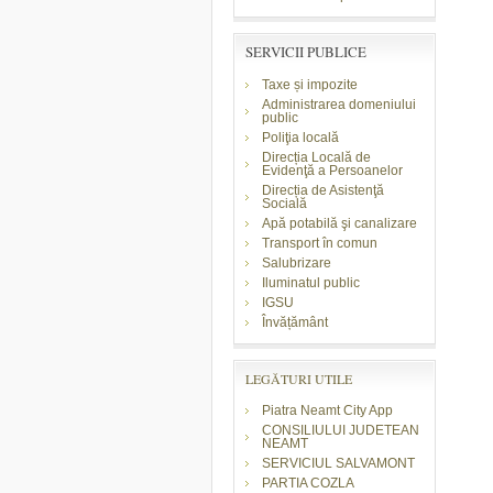
SERVICII PUBLICE
Taxe și impozite
Administrarea domeniului
public
Poliţia locală
Direcția Locală de
Evidenţă a Persoanelor
Direcția de Asistenţă
Socială
Apă potabilă şi canalizare
Transport în comun
Salubrizare
Iluminatul public
IGSU
Învățământ
LEGĂTURI UTILE
Piatra Neamt City App
CONSILIULUI JUDETEAN
NEAMT
SERVICIUL SALVAMONT
PARTIA COZLA