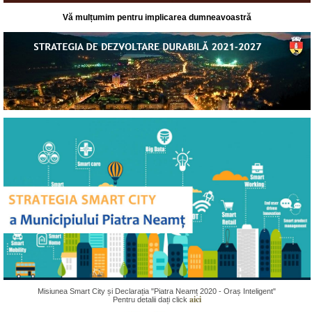
Vă mulțumim pentru implicarea dumneavoastră
Misiunea Smart City și Declarația "Piatra Neamț 2020 - Oraș Inteligent"
aici
Pentru detalii dați click