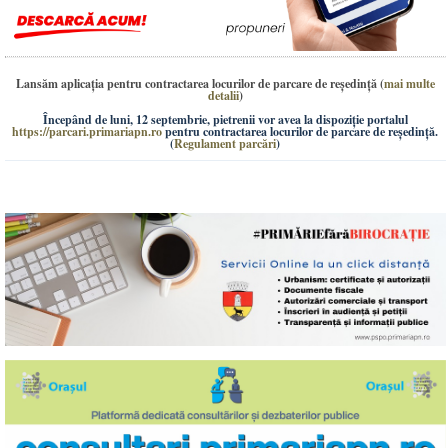
Lansăm aplicația pentru contractarea locurilor de parcare de reședință
(
mai multe
detalii
)
Începând de luni, 12 septembrie, pietrenii vor avea la dispoziție portalul
https://parcari.primariapn.ro
pentru contractarea locurilor de parcare de reședință.
(
Regulament parcări
)