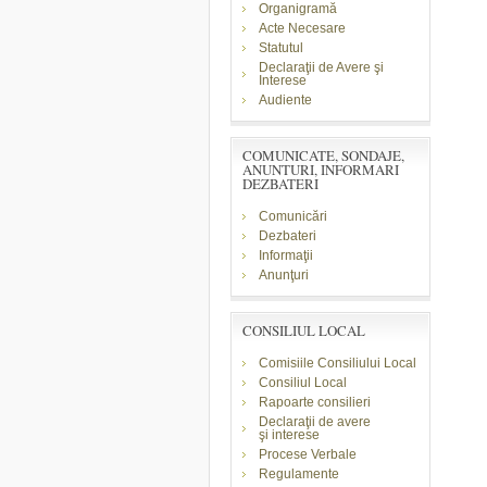
Organigramă
Acte Necesare
Statutul
Declaraţii de Avere şi
Interese
Audiente
COMUNICATE, SONDAJE,
ANUNTURI, INFORMARI
DEZBATERI
Comunicări
Dezbateri
Informaţii
Anunţuri
CONSILIUL LOCAL
Comisiile Consiliului Local
Consiliul Local
Rapoarte consilieri
Declaraţii de avere
şi
interese
Procese Verbale
Regulamente