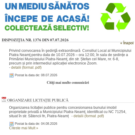
DISPOZIȚIA NR. 1376 DIN 07.07.2026
« Înapoi
Privind convocarea în şedinţă extraordinară Consiliul Local al Municipiului
Piatra Neamţ pentru data de 10.07.2026 – ora 12:00, în sala de ședințe a
Primăriei Municipiului Piatra-Neamț, din str. Ștefan cel Mare, nr. 6-8,
precum și prin intermediul aplicației electronice Zoom.
-
detalii (format .pdf)
Postat la data de: 08.07.2026
Citiți mai multe comunicări
ORGANIZARE LICITAȚIE PUBLICĂ
Organizarea licitației publice pentru concesionarea bunului imobil
proprietate privată a Municipiului Piatra-Neamț, identificat cu NC 71254,
situat în str. Sătencii fn, Piatra-Neamț -
detalii (format .pdf)
Postat la data de: 04.08.2026
Citeste mai Mult
»